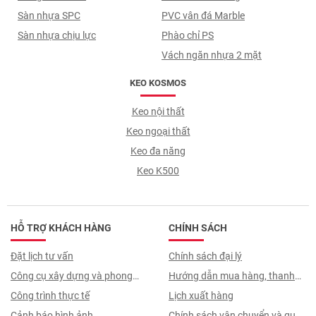
Sàn nhựa SPC
PVC vân đá Marble
Sàn nhựa chịu lực
Phào chỉ PS
Vách ngăn nhựa 2 mặt
KEO KOSMOS
Keo nội thất
Keo ngoại thất
Keo đa năng
Keo K500
HỖ TRỢ KHÁCH HÀNG
CHÍNH SÁCH
Đặt lịch tư vấn
Chính sách đại lý
Công cụ xây dựng và phong
Hướng dẫn mua hàng, thanh
thuỷ
Công trình thực tế
toán, quy trình ký hợp đồng
Lịch xuất hàng
Cảnh báo hình ảnh
Chính sách vận chuyển và quy