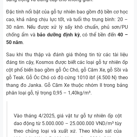
Đặc tính nổi bật của gỗ tự nhiên bao gồm độ bền cơ học
cao, khả năng chịu lực tốt, và tuổi thọ trung bình: 20 –
30 năm. Nếu được xử lý sấy khô chuẩn, phủ sơn/PU
chống ẩm và
bảo dưỡng định kỳ
, có thể bền đến
40 –
50 năm
.
Sau khi thu thập và đánh giá thông tin từ các tài liệu
đáng tin cậy, Kosmos được biết các loại gỗ tự nhiên ốp
cột phổ biến bao gồm gỗ Óc Chó, gỗ Căm Xe, gỗ Sồi và
gỗ Teak. Gỗ Óc Chó có độ cứng 1010 ibf (4.500 N) theo
thang đo Janka. Gỗ Căm Xe thuộc nhóm II trong bảng
phân loại gỗ, tỷ trọng 0,95 – 1,40kg/m³.
Vào tháng 4/2025, giá vật tư gỗ tự nhiên ốp cột
dao động từ 5.000.000 – 25.000.000 VND/m³ tùy
theo chủng loại và xuất xứ. Theo khảo sát của