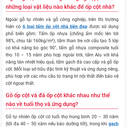
những loại vật liệu nào khác để ốp cột nhà?
Ngoài gỗ tự nhiên và gỗ công nghiệp, trên thị trường
hiện có
6 loại tấm ốp cột nhà bền đẹp
được sử dụng
phổ biến gồm: Tấm ốp nhựa (chống ẩm mốc lên tới
98%, chịu tải 160kg/m²), tấm than tre với cấu tạo 5 lớp
có khả năng bo góc 90°, tấm gỗ nhựa composite tuổi
thọ 10 – 15 năm phù hợp ngoài trời, tấm Alu với khả
năng tản nhiệt hiệu quả, tấm gạch đá cao cấp và gỗ ốp
cột. Mỗi loại sở hữu đặc tính kỹ thuật và ứng dụng riêng,
phù hợp với các nhu cầu từ trang trí nội thất đến bảo vệ
cột ngoại thất.
Gỗ ốp cột và đá ốp cột khác nhau như thế
nào về tuổi thọ và ứng dụng?
Gỗ tự nhiên ốp cột có tuổi thọ trung bình 20 – 30 năm
(tối đa 40 – 50 năm nếu bảo dưỡng tốt), trong khi
gạch