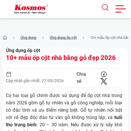
Skip
Ứng dụng
Ứng dụng ốp cột
10+ mẫu ốp cột nhà bằn
to
content
Ứng dụng ốp cột
10+ mẫu ốp cột nhà bằng gỗ đẹp 2026
Chia
Cập nhật gần nhất: 27/05/2026
sẻ
Có hai loại gỗ chính được sử dụng để ốp cột nhà trong
năm 2026 gồm gỗ tự nhiên và gỗ công nghiệp, mỗi loại
có đặc tính và ưu điểm riêng biệt. Gỗ tự nhiên nổi bật
với vẻ đẹp độc đáo từ vân gỗ không trùng lặp, và
tuổi
thọ trung bình:
20 – 30 năm. Nếu được xử lý sấy khô