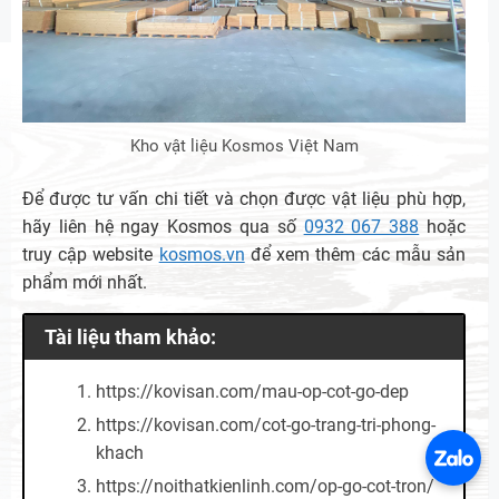
Kho vật liệu Kosmos Việt Nam
Để được tư vấn chi tiết và chọn được vật liệu phù hợp,
hãy liên hệ ngay Kosmos qua số
0932 067 388
hoặc
truy cập website
kosmos.vn
để xem thêm các mẫu sản
phẩm mới nhất.
Tài liệu tham khảo:
https://kovisan.com/mau-op-cot-go-dep
https://kovisan.com/cot-go-trang-tri-phong-
khach
https://noithatkienlinh.com/op-go-cot-tron/