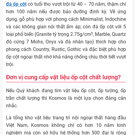
đá ốp cột
có tuổi thọ vượt trội từ 40 – 70 năm, thậm chí
hơn 100 năm nếu được bảo dưỡng định kỳ. Về ứng
dụng, gỗ phù hợp với phong cách Minimalist, Indochine
và các không gian nội thất ấm áp; còn đá ốp cột với 5
loại phổ biến (Granite tỷ trọng 2.75g/cm³, Marble, Quartz
độ cứng 7 Mohs, Onyx và đá nhân tạo) thích hợp cho
phong cách Country, Rustic, Gothic và đặc biệt phù hợp
ốp cột ngoại thất nhờ khả năng chống chịu thời tiết vượt
trội.
Đơn vị cung cấp vật liệu ốp cột chất lượng?
Nếu Quý khách đang tìm vật liệu ốp cột, ốp tường, ốp
trần chất lượng thì Kosmos là một lựa chọn đáng cân
nhắc.
Là tổng kho vật liệu trang trí nội ngoại thất hàng đầu
Việt Nam, Kosmos không chỉ có hơn 10 năm kinh
nghiệm mà còn sở hữu hệ thống hơn 500 đại lý rộng