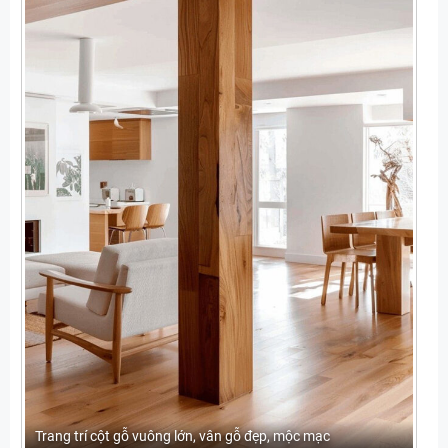
Trang trí cột gỗ vuông lớn, vân gỗ đẹp, mộc mạc