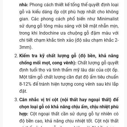
nhà:
Phong cách thiết kế tổng thể quyết định loại
gỗ và kiểu dáng ốp cột phù hợp nhất cho không
gian. Các phong cách phổ biến như Minimalist
sử dụng gỗ tông màu sáng với bề mặt nhẵn mịn,
trong khi Indochine ưa chuộng gỗ đậm màu với
chi tiết chạm khắc tinh xảo (độ sâu chạm khắc 2-
3mm).
Kiểm tra kỹ chất lượng gỗ (độ bền, khả năng
chống mối mọt, cong vênh):
Chất lượng gỗ quyết
định tuổi thọ và tính thẩm mỹ lâu dài của cột ốp.
Một tấm gỗ chất lượng cần đạt độ ẩm tiêu chuẩn
8-12% để tránh hiện tượng cong vênh sau khi lắp
đặt.
Cân nhắc vị trí cột (nội thất hay ngoại thất) để
chọn loại gỗ có khả năng chịu ẩm, chịu nhiệt phù
hợp:
Cột ngoại thất cần sử dụng gỗ tự nhiên có
độ bền cao, khả năng chịu nhiệt tốt. Cột nội thất