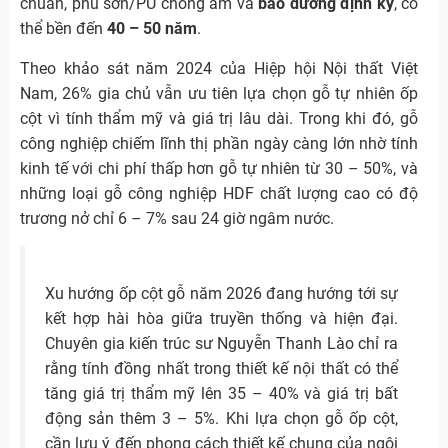
chuẩn, phủ sơn/PU chống ẩm và
bảo dưỡng định kỳ
, có
thể bền đến
40 – 50 năm
.
Theo khảo sát năm 2024 của Hiệp hội Nội thất Việt
Nam, 26% gia chủ vẫn ưu tiên lựa chọn gỗ tự nhiên ốp
cột vì tính thẩm mỹ và giá trị lâu dài. Trong khi đó, gỗ
công nghiệp chiếm lĩnh thị phần ngày càng lớn nhờ tính
kinh tế với chi phí thấp hơn gỗ tự nhiên từ 30 – 50%, và
những loại gỗ công nghiệp HDF chất lượng cao có độ
trương nở chỉ 6 – 7% sau 24 giờ ngâm nước.
Xu hướng ốp cột gỗ năm 2026 đang hướng tới sự
kết hợp hài hòa giữa truyền thống và hiện đại.
Chuyên gia kiến trúc sư Nguyễn Thanh Lào chỉ ra
rằng tính đồng nhất trong thiết kế nội thất có thể
tăng giá trị thẩm mỹ lên 35 – 40% và giá trị bất
động sản thêm 3 – 5%. Khi lựa chọn gỗ ốp cột,
cần lưu ý đến phong cách thiết kế chung của ngôi