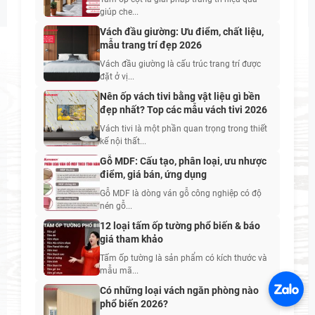
giúp che...
Vách đầu giường: Ưu điểm, chất liệu,
mẫu trang trí đẹp 2026
Vách đầu giường là cấu trúc trang trí được
đặt ở vị...
Nên ốp vách tivi bằng vật liệu gì bền
đẹp nhất? Top các mẫu vách tivi 2026
Vách tivi là một phần quan trọng trong thiết
kế nội thất...
Gỗ MDF: Cấu tạo, phân loại, ưu nhược
điểm, giá bán, ứng dụng
Gỗ MDF là dòng ván gỗ công nghiệp có độ
nén gỗ...
12 loại tấm ốp tường phổ biến & báo
giá tham khảo
Tấm ốp tường là sản phẩm có kích thước và
mẫu mã...
Có những loại vách ngăn phòng nào
phổ biến 2026?