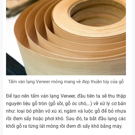
Tấm ván lạng Veneer mỏng mang vẻ đẹp thuần túy của gỗ
Để tạo nên tấm ván lạng Veneer, đầu tiên ta sẽ thu thập
nguyên liệu gỗ tròn (gỗ sồi, gỗ óc chó,…) về xử lý cơ bản
như: loại bỏ phần vỏ xù xì, ngâm và luộc gỗ để bỏ nhựa
rồi đem sấy hoặc phơi khô. Sau đó, ta bắt đầu lạng các
khối gỗ ra từng lát mỏng rồi đem đi sấy khô bằng máy.