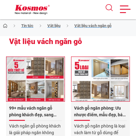
Skip
Tin tức
Vật liệu
Vật liệu vách ngăn gỗ
to
content
Vật liệu vách ngăn gỗ
99+ mẫu vách ngăn gỗ
Vách gỗ ngăn phòng: Ưu
phòng khách đẹp, sang
nhược điểm, mẫu đẹp, báo
trọng 2026
giá các loại 2026
Vách ngăn gỗ phòng khách
Vách gỗ ngăn phòng là loại
là giải pháp ngăn không
vách làm từ gỗ dùng để