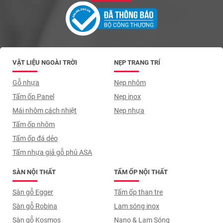
VẬT LIỆU NGOÀI TRỜI
NẸP TRANG TRÍ
Gỗ nhựa
Nẹp nhôm
Tấm ốp Panel
Nẹp inox
Mái nhôm cách nhiệt
Nẹp nhựa
Tấm ốp nhôm
Tấm ốp đá dẻo
Tấm nhựa giả gỗ phủ ASA
SÀN NỘI THẤT
TẤM ỐP NỘI THẤT
Sàn gỗ Egger
Tấm ốp than tre
Sàn gỗ Robina
Lam sóng inox
Sàn gỗ Kosmos
Nano & Lam Sóng