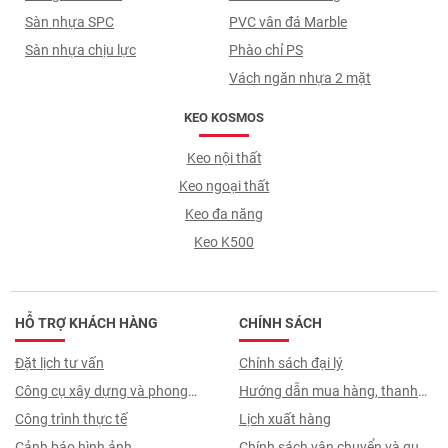
Sàn nhựa SPC
PVC vân đá Marble
Sàn nhựa chịu lực
Phào chỉ PS
Vách ngăn nhựa 2 mặt
KEO KOSMOS
Keo nội thất
Keo ngoại thất
Keo đa năng
Keo K500
HỖ TRỢ KHÁCH HÀNG
CHÍNH SÁCH
Đặt lịch tư vấn
Chính sách đại lý
Công cụ xây dựng và phong
Hướng dẫn mua hàng, thanh
thuỷ
Công trình thực tế
toán, quy trình ký hợp đồng
Lịch xuất hàng
Cảnh báo hình ảnh
Chính sách vận chuyển và quy