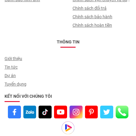
trình giao nhận
Chính sách đổi trả
Chính sách bảo hành
Chính sách hoàn tiền
THÔNG TIN
Giới thiệu
Tin tức
Dự án
Tuyển dụng
KẾT NỐI VỚI CHÚNG TÔI