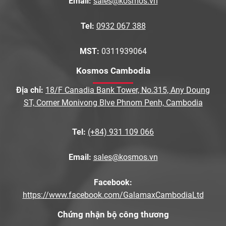
Email:
sales@kosmos.vn
Tel:
0932 067 388
MST:
0311939064
Kosmos Cambodia
Địa chỉ:
18/F Canadia Bank Tower, No.315, Any Doung
ST, Corner Monivong Blve Phnom Penh, Cambodia
Tel:
(+84) 931 109 066
Email:
sales@kosmos.vn
Facebook:
https://www.facebook.com/GalamaxCambodiaLtd
Chứng nhận bộ công thương