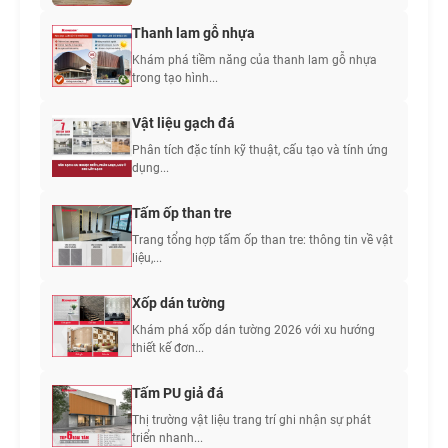
Thanh lam gỗ nhựa
Khám phá tiềm năng của thanh lam gỗ nhựa
trong tạo hình...
Vật liệu gạch đá
Phân tích đặc tính kỹ thuật, cấu tạo và tính ứng
dụng...
Tấm ốp than tre
Trang tổng hợp tấm ốp than tre: thông tin về vật
liệu,...
Xốp dán tường
Khám phá xốp dán tường 2026 với xu hướng
thiết kế đơn...
Tấm PU giả đá
Thị trường vật liệu trang trí ghi nhận sự phát
triển nhanh...