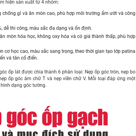
Nam hiện sản xuất từ 4 nhóm:
g chống gỉ và ăn mòn cao, phù hợp môi trường ẩm ướt và công
 dễ thi công, màu sắc đa dạng và ổn định.
n mòn hóa học, không oxy hóa và có giá thành thấp, phù hợp
cơ học cao, màu sắc sang trọng, theo thời gian tạo lớp patina
ển và tân cổ điển.
óc ốp lát được chia thành 6 phân loại: Nẹp ốp góc tròn, nẹp bo
 nẹp ốp góc âm chữ T và nẹp viền chữ V. Mỗi loại đáp ứng một
 hình dạng góc tường.