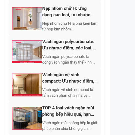
Nẹp nhôm chữ H: Ứng
dụng các loại, ưu nhược
điểm, báo giá 2026
Nẹp nhôm chữ H là phụ kiện làm
từ hợp kim nhôm...
Vách ngăn polycarbonate:
Ưu nhược điểm, các loại,
ứng dụng 2026
Vách ngăn polycarbonate là
dòng vách ngăn thay thế kính,
tường gạch,...
Vách ngăn vệ sinh
compact: Ưu nhược điểm,
báo giá các loại 2026
Vách ngăn vệ sinh compact là
tấm vách phân chia nhà vệ...
TOP 4 loại vách ngăn mùi
phòng bếp hiệu quả, hạn
chế bám bẩn
Vách ngăn mùi phòng bếp là giải
pháp phân chia không gian...