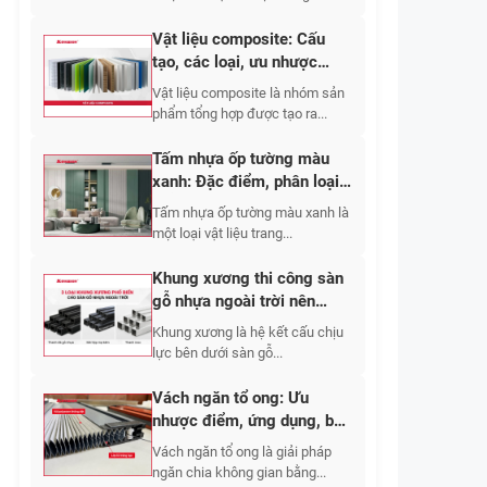
Vật liệu composite: Cấu
tạo, các loại, ưu nhược
điểm, ứng dụng 2026
Vật liệu composite là nhóm sản
phẩm tổng hợp được tạo ra...
Tấm nhựa ốp tường màu
xanh: Đặc điểm, phân loại,
mẫu đẹp & giá
Tấm nhựa ốp tường màu xanh là
một loại vật liệu trang...
Khung xương thi công sàn
gỗ nhựa ngoài trời nên
chọn vật liệu nào và bố trí
Khung xương là hệ kết cấu chịu
khoảng cách bao nhiêu?
lực bên dưới sàn gỗ...
Vách ngăn tổ ong: Ưu
nhược điểm, ứng dụng, báo
giá chi tiết 2026
Vách ngăn tổ ong là giải pháp
ngăn chia không gian bằng...