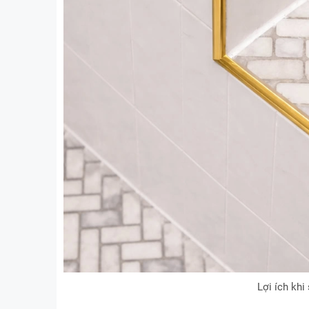
Lợi ích kh