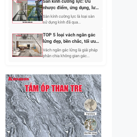
Sàn kính cường lực: Ưu
nhược điểm, ứng dụng, lưu
ý khi thi công 2026
Sàn kính cường lực là loại sàn
sử dụng kính đã qua...
TOP 5 loại vách ngăn gác
lửng đẹp, bền chắc, tối ưu
không gian sống
Vách ngăn gác lửng là giải pháp
phân chia không gian gác...