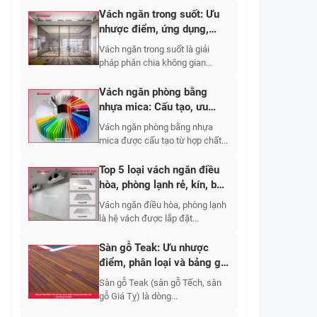
Vách ngăn trong suốt: Ưu
nhược điểm, ứng dụng,
phân loại 2026
Vách ngăn trong suốt là giải
pháp phân chia không gian
bằng...
Vách ngăn phòng bằng
nhựa mica: Cấu tạo, ưu
nhược điểm, báo giá 2026
Vách ngăn phòng bằng nhựa
mica được cấu tạo từ hợp chất...
Top 5 loại vách ngăn điều
hòa, phòng lạnh rẻ, kín, bền
2026
Vách ngăn điều hòa, phòng lạnh
là hệ vách được lắp đặt...
Sàn gỗ Teak: Ưu nhược
điểm, phân loại và bảng giá
thi công mới nhất?
Sàn gỗ Teak (sàn gỗ Tếch, sàn
gỗ Giá Tỵ) là dòng...