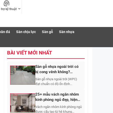
 trợ kỹ thuật
vân đá
Sàn chịu lực
Sàn gỗ
Sàn nhựa
BÀI VIẾT MỚI NHẤT
Sàn gỗ nhựa ngoài trời có
bị cong vênh không?
Nguyên nhân và cách hạn
Sàn gỗ nhựa ngoài trời (WPC)
chế
đạt chuẩn có độ ổn định...
25+ mẫu vách ngăn nhôm
kính phòng ngủ đẹp, hiện
đại và sang trọng
Vách ngăn nhôm kính phòng ngủ
được cấu tạo từ hệ khung...