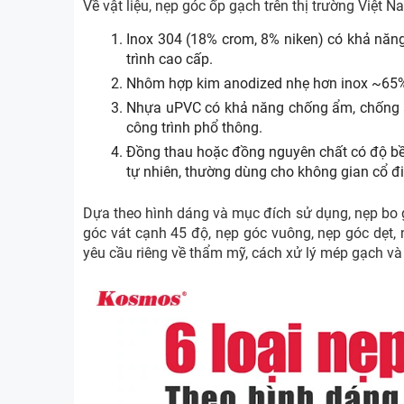
Về vật liệu, nẹp góc ốp gạch trên thị trường Việt 
Inox 304 (18% crom, 8% niken) có khả năn
trình cao cấp.
Nhôm hợp kim anodized nhẹ hơn inox ~65%,
Nhựa uPVC có khả năng chống ẩm, chống ă
công trình phổ thông.
Đồng thau hoặc đồng nguyên chất có độ bền 
tự nhiên, thường dùng cho không gian cổ đi
Dựa theo hình dáng và mục đích sử dụng, nẹp bo g
góc vát cạnh 45 độ, nẹp góc vuông, nẹp góc dẹt,
yêu cầu riêng về thẩm mỹ, cách xử lý mép gạch và