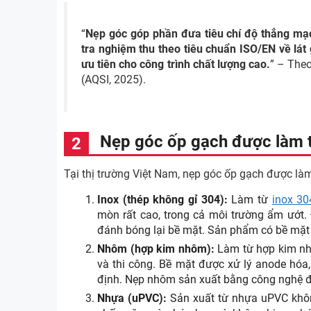
“
Nẹp góc góp phần đưa tiêu chí độ thẳng mạ
tra nghiệm thu theo tiêu chuẩn ISO/EN về lá
ưu tiên cho công trình chất lượng cao.
” – The
(AQSI, 2025).
Nẹp góc ốp gạch được làm t
Tại thị trường Việt Nam, nẹp góc ốp gạch được làm 
Inox (thép không gỉ 304):
Làm từ
inox 30
mòn rất cao, trong cả môi trường ẩm ướt. 
đánh bóng lại bề mặt. Sản phẩm có bề mặt 
Nhôm (hợp kim nhôm):
Làm từ hợp kim nh
và thi công. Bề mặt được xử lý anode hóa
định. Nẹp nhôm sản xuất bằng công nghệ đù
Nhựa (uPVC):
Sản xuất từ nhựa uPVC khôn