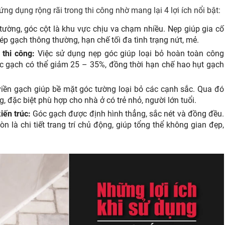
g dụng rộng rãi trong thi công nhờ mang lại 4 lợi ích nổi bật:
ường, góc cột là khu vực chịu va chạm nhiều. Nẹp giúp gia cố
ép gạch thông thường, hạn chế tối đa tình trạng nứt, mẻ.
 thi công:
Việc sử dụng nẹp góc giúp loại bỏ hoàn toàn công
óc gạch có thể giảm 25 – 35%, đồng thời hạn chế hao hụt gạch
iền gạch giúp bề mặt góc tường loại bỏ các cạnh sắc. Qua đó
 đặc biệt phù hợp cho nhà ở có trẻ nhỏ, người lớn tuổi.
iến trúc:
Góc gạch được định hình thẳng, sắc nét và đồng đều.
òn là chi tiết trang trí chủ động, giúp tổng thể không gian đẹp,