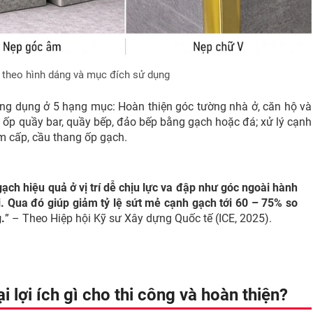
 theo hình dáng và mục đích sử dụng
ứng dụng ở 5 hạng mục: Hoàn thiện góc tường nhà ở, căn hộ và
g; ốp quầy bar, quầy bếp, đảo bếp bằng gạch hoặc đá; xử lý cạnh
am cấp, cầu thang ốp gạch.
ch hiệu quả ở vị trí dễ chịu lực va đập như góc ngoài hành
. Qua đó giúp giảm tỷ lệ sứt mẻ cạnh gạch tới 60 – 75% so
.
” – Theo Hiệp hội Kỹ sư Xây dựng Quốc tế (ICE, 2025).
lợi ích gì cho thi công và hoàn thiện?