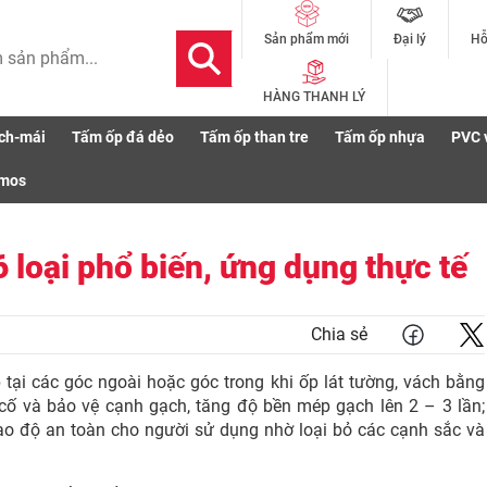
Đại lý
Hỗ
Sản phẩm mới
HÀNG THANH LÝ
ch-mái
Tấm ốp đá dẻo
Tấm ốp than tre
Tấm ốp nhựa
PVC 
ến, ứng dụng thực tế
smos
6 loại phổ biến, ứng dụng thực tế
Chia sẻ
 tại các góc ngoài hoặc góc trong khi ốp lát tường, vách bằng
cố và bảo vệ cạnh gạch, tăng độ bền mép gạch lên 2 – 3 lần;
ao độ an toàn cho người sử dụng nhờ loại bỏ các cạnh sắc và