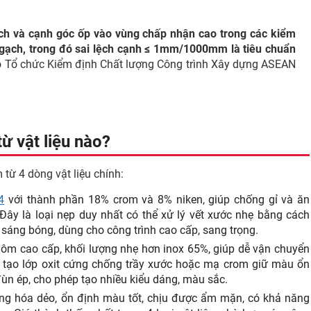
ch và cạnh góc ốp vào vùng chấp nhận cao trong các kiểm
t gạch, trong đó sai lệch cạnh ≤ 1mm/1000mm là tiêu chuẩn
o Tổ chức Kiểm định Chất lượng Công trình Xây dựng ASEAN
ừ vật liệu nào?
từ 4 dòng vật liệu chính:
4
với thành phần 18% crom và 8% niken, giúp chống gỉ và ăn
Đây là loại nẹp duy nhất có thể xử lý vết xước nhẹ bằng cách
sáng bóng, dùng cho công trình cao cấp, sang trọng.
ôm cao cấp, khối lượng nhẹ hơn inox 65%, giúp dễ vận chuyển
, tạo lớp oxit cứng chống trầy xước hoặc mạ crom giữ màu ổn
n ép, cho phép tạo nhiều kiểu dáng, màu sắc.
g hóa dẻo, ổn định màu tốt, chịu được ẩm mặn, có khả năng