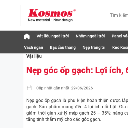
Skip
Vật liệu ngoài trời
Nhôm ngoài trời
Panel vá
to
Vật liệu
Nẹp góc ốp gạch: Lợi ích, 6 loại phổ bi
content
Vách ngăn
Bậc cầu thang
Nẹp trang trí
Keo Ko
Vật liệu
Nẹp góc ốp gạch: Lợi ích, 
Cập nhật gần nhất: 29/06/2026
Nẹp góc ốp gạch là phụ kiện hoàn thiện được lắp
gạch. Sản phẩm mang đến 4 lợi ích nổi bật: Gia 
giảm thời gian xử lý mép gạch 25 – 35%; nâng c
tăng tính thẩm mỹ cho các góc gạch.