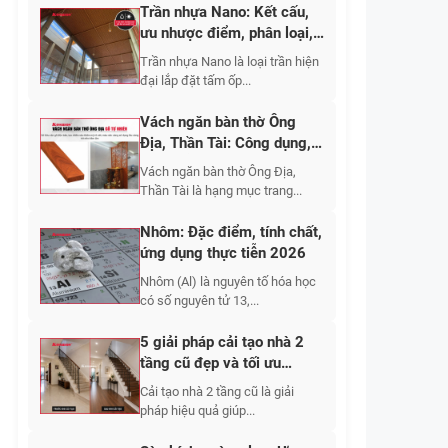
Trần nhựa Nano: Kết cấu,
ưu nhược điểm, phân loại,
cập nhật báo giá 2026
Trần nhựa Nano là loại trần hiện
đại lắp đặt tấm ốp...
Vách ngăn bàn thờ Ông
Địa, Thần Tài: Công dụng,
10+ mẫu đẹp 2026
Vách ngăn bàn thờ Ông Địa,
Thần Tài là hạng mục trang...
Nhôm: Đặc điểm, tính chất,
ứng dụng thực tiễn 2026
Nhôm (Al) là nguyên tố hóa học
có số nguyên tử 13,...
5 giải pháp cải tạo nhà 2
tầng cũ đẹp và tối ưu
không gian sống 2026
Cải tạo nhà 2 tầng cũ là giải
pháp hiệu quả giúp...