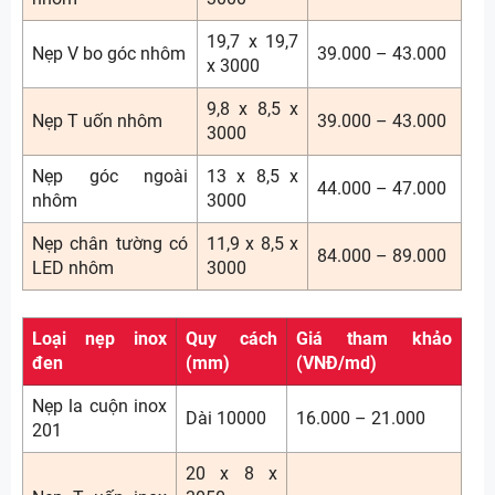
19,7 x 19,7
Nẹp V bo góc nhôm
39.000 – 43.000
x 3000
9,8 x 8,5 x
Nẹp T uốn nhôm
39.000 – 43.000
3000
Nẹp góc ngoài
13 x 8,5 x
44.000 – 47.000
nhôm
3000
Nẹp chân tường có
11,9 x 8,5 x
84.000 – 89.000
LED nhôm
3000
Loại nẹp inox
Quy cách
Giá tham khảo
đen
(mm)
(VNĐ/md)
Nẹp la cuộn inox
Dài 10000
16.000 – 21.000
201
20 x 8 x