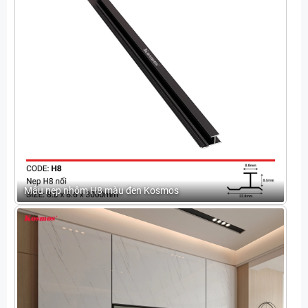
Mẫu nẹp nhôm H8 màu đen Kosmos