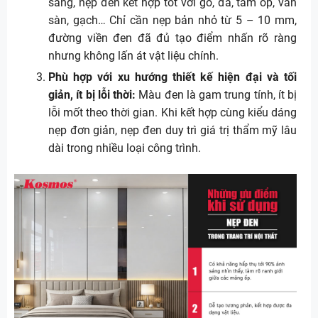
sáng, nẹp đen kết hợp tốt với gỗ, đá, tấm ốp, ván
sàn, gạch… Chỉ cần nẹp bản nhỏ từ 5 – 10 mm,
đường viền đen đã đủ tạo điểm nhấn rõ ràng
nhưng không lấn át vật liệu chính.
Phù hợp với xu hướng thiết kế hiện đại và tối
giản, ít bị lỗi thời:
Màu đen là gam trung tính, ít bị
lỗi mốt theo thời gian. Khi kết hợp cùng kiểu dáng
nẹp đơn giản, nẹp đen duy trì giá trị thẩm mỹ lâu
dài trong nhiều loại công trình.