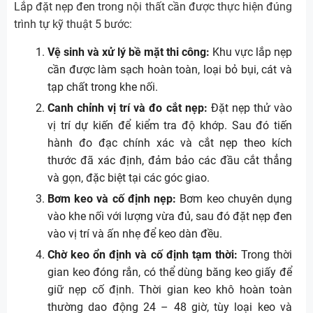
Lắp đặt nẹp đen trong nội thất cần được thực hiện đúng
trình tự kỹ thuật 5 bước:
Vệ sinh và xử lý bề mặt thi công:
Khu vực lắp nẹp
cần được làm sạch hoàn toàn, loại bỏ bụi, cát và
tạp chất trong khe nối.
Canh chỉnh vị trí và đo cắt nẹp:
Đặt nẹp thử vào
vị trí dự kiến để kiểm tra độ khớp. Sau đó tiến
hành đo đạc chính xác và cắt nẹp theo kích
thước đã xác định, đảm bảo các đầu cắt thẳng
và gọn, đặc biệt tại các góc giao.
Bơm keo và cố định nẹp:
Bơm keo chuyên dụng
vào khe nối với lượng vừa đủ, sau đó đặt nẹp đen
vào vị trí và ấn nhẹ để keo dàn đều.
Chờ keo ổn định và cố định tạm thời:
Trong thời
gian keo đóng rắn, có thể dùng băng keo giấy để
giữ nẹp cố định. Thời gian keo khô hoàn toàn
thường dao động 24 – 48 giờ, tùy loại keo và