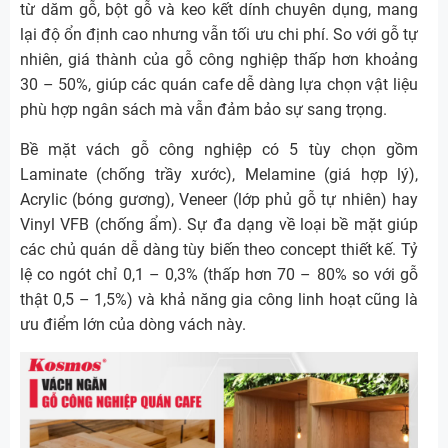
từ dăm gỗ, bột gỗ và keo kết dính chuyên dụng, mang
lại độ ổn định cao nhưng vẫn tối ưu chi phí. So với gỗ tự
nhiên, giá thành của gỗ công nghiệp thấp hơn khoảng
30 – 50%, giúp các quán cafe dễ dàng lựa chọn vật liệu
phù hợp ngân sách mà vẫn đảm bảo sự sang trọng.
Bề mặt vách gỗ công nghiệp có 5 tùy chọn gồm
Laminate (chống trầy xước), Melamine (giá hợp lý),
Acrylic (bóng gương), Veneer (lớp phủ gỗ tự nhiên) hay
Vinyl VFB (chống ẩm). Sự đa dạng về loại bề mặt giúp
các chủ quán dễ dàng tùy biến theo concept thiết kế. Tỷ
lệ co ngót chỉ 0,1 – 0,3% (thấp hơn 70 – 80% so với gỗ
thật 0,5 – 1,5%) và khả năng gia công linh hoạt cũng là
ưu điểm lớn của dòng vách này.