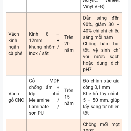
Acrylic, Veneer,
Vinyl VFB)
Dẫn sáng đến
90%, giảm 30 –
40% chi phí chiếu
Vách
Kính 8 –
Trên
sáng mỗi năm
kính
12mm +
20
Chống bám bụi
ngăn
khung nhôm /
năm
tốt, vệ sinh chỉ
cà phê
inox / sắt
với nước sạch
hoặc dung dịch
pH7
Gỗ MDF
Độ chính xác gia
chống ẩm +
công 0,1 mm
Trên
Vách
lớp phủ
Khe hở tùy chỉnh
15
gỗ CNC
Melamine /
5 – 50 mm, giúp
năm
Laminate /
lấy sáng tự nhiên
sơn PU
tốt
Chống mối mọt
100%