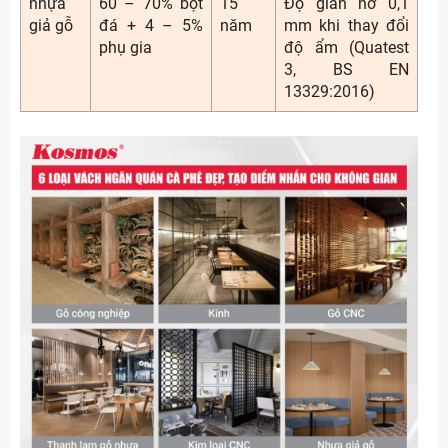
nhựa
60 – 70% bột
15
Độ giãn nở 0,1
giả gỗ
đá + 4 – 5%
năm
mm khi thay đổi
phụ gia
độ ẩm (Quatest
3, BS EN
13329:2016)