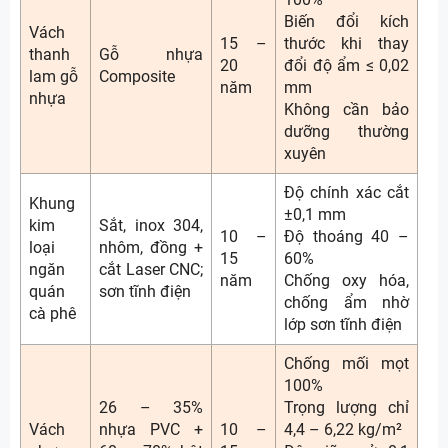
Biến đổi kích
Vách
15 –
thước khi thay
thanh
Gỗ nhựa
20
đổi độ ẩm ≤ 0,02
lam gỗ
Composite
năm
mm
nhựa
Không cần bảo
dưỡng thường
xuyên
Độ chính xác cắt
Khung
±0,1 mm
kim
Sắt, inox 304,
10 –
Độ thoáng 40 –
loại
nhôm, đồng +
15
60%
ngăn
cắt Laser CNC;
năm
Chống oxy hóa,
quán
sơn tĩnh điện
chống ẩm nhờ
cà phê
lớp sơn tĩnh điện
Chống mối mọt
100%
26 – 35%
Trọng lượng chỉ
Vách
nhựa PVC +
10 –
4,4 – 6,22 kg/m²