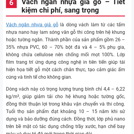
Vách ngăn nhựa giả gỗ – Tiết
kiệm chi phí, sang trọng
Vách ngăn nhựa giả gỗ
là dòng vách làm từ các tấm
nhựa nano hay lam sóng vân gỗ thi công trên hệ khung
hoặc tường ngăn. Thành phần của sản phẩm gồm 26 –
35% nhựa PVC, 60 – 70% bột đá và 4 – 5% phụ gia,
không chứa cellulose nên chống mối mọt 100%. Lớp
film trang trí ứng dụng công nghệ in tiên tiến giúp tái
hiện họa tiết gỗ một cách chân thực, tạo cảm giác ấm
cúng và tinh tế cho không gian.
Dòng vách này có trọng lượng trung bình chỉ 4,4 – 6,22
kg/m², giúp giảm tải cho hệ khung hoặc tường gốc,
đồng thời thuận lợi trong khâu vận chuyển và thi công.
Tuổi thọ sản phẩm đạt khoảng 10 – 15 năm khi sử
dụng và bảo dưỡng đúng cách. Đồng thời, lớp phủ nano
trên bề mặt có tác dụng chống trầy xước, hạn chế bay
màu và duy trì độ mới trong thời gian dài.