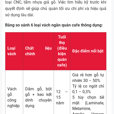
loại CNC, tấm nhựa giả gỗ. Việc tìm hiểu kỹ trước khi
quyết định sẽ giúp chủ quán tối ưu chi phí và hiệu quả
sử dụng lâu dài.
Bảng so sánh 6 loại vách ngăn quán cafe thông dụng:
Tuổi
thọ
Loại
Chất liệu
(điều
Đặc điểm nổi bật
vách
chính
kiện
quán
cafe)
Giá rẻ hơn gỗ tự
nhiên 30 – 50%
Tỷ lệ co ngót chỉ
Vách
Dăm gỗ, bột
12 –
0,1 – 0,3%
gỗ
gỗ + keo kết
15
5 tùy chọn bề
công
dính chuyên
năm
mặt (Laminate,
nghiệp
dụng
Melamine,