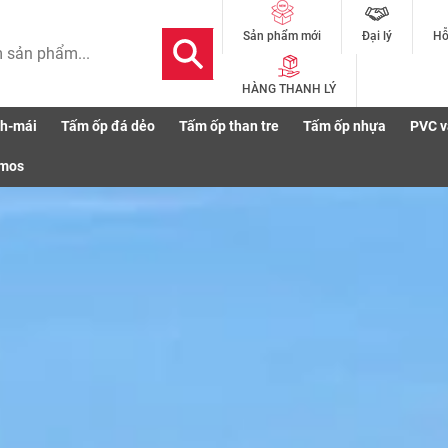
Đại lý
Hỗ
Sản phẩm mới
HÀNG THANH LÝ
ch-mái
Tấm ốp đá dẻo
Tấm ốp than tre
Tấm ốp nhựa
PVC v
áo giá
Thi công
Cảnh báo an toàn
Bảo hành
smos