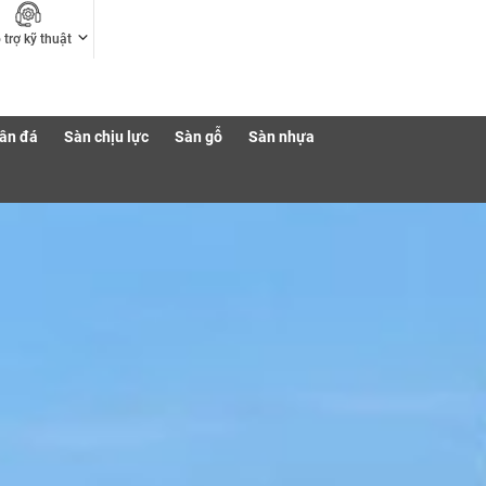
 trợ kỹ thuật
ân đá
Sàn chịu lực
Sàn gỗ
Sàn nhựa
Chứng chỉ
Tải sản phẩm/Công trình/Catalogue