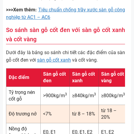
>>>Xem thêm:
Tiêu chuẩn chống trầy xước sàn gỗ công
nghiệp từ AC1 – AC6
So sánh sàn gỗ cốt đen với sàn gỗ cốt xanh
và cốt vàng
Dưới đây là bảng so sánh chi tiết các đặc điểm của sàn
gỗ cốt đen với
sàn gỗ cốt xanh
và cốt vàng.
Sàn gỗ cốt
Sàn gỗ cốt
Sàn gỗ cốt
Đặc điểm
đen
xanh
vàng
Tỷ trọng nén
3
3
3
>900kg/m
≥840kg/m
≥800kg/m
cốt gỗ
từ 18 –
Độ trương nở
<7%
từ 8 – 18%
20%
Nồng độ
E0, E1
E0, E1, E2
E1, E2