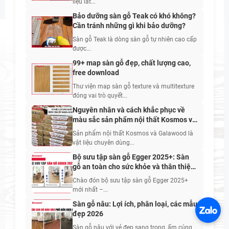
liệu lát...
Bảo dưỡng sàn gỗ Teak có khó không?
Cần tránh những gì khi bảo dưỡng?
Sàn gỗ Teak là dòng sàn gỗ tự nhiên cao cấp
được...
99+ map sàn gỗ đẹp, chất lượng cao,
free download
Thư viện map sàn gỗ texture và multitexture
đóng vai trò quyết...
Nguyên nhân và cách khắc phục về
màu sắc sản phẩm nội thất Kosmos và
Galawood
Sản phẩm nội thất Kosmos và Galawood là
vật liệu chuyên dùng...
Bộ sưu tập sàn gỗ Egger 2025+: Sàn
gỗ an toàn cho sức khỏe và thân thiện
với con người
Chào đón bộ sưu tập sàn gỗ Egger 2025+
mới nhất –...
Sàn gỗ nâu: Lợi ích, phân loại, các mẫu
đẹp 2026
Sàn gỗ nâu với vẻ đẹp sang trọng, ấm cúng