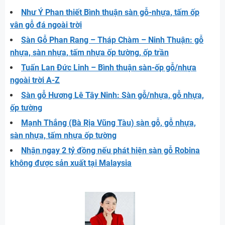
Như Ý Phan thiết Bình thuận sàn gỗ-nhựa, tấm ốp
vân gỗ đá ngoài trời
Sàn Gỗ Phan Rang – Tháp Chàm – Ninh Thuận: gỗ
nhựa, sàn nhựa, tấm nhựa ốp tường, ốp trần
Tuấn Lan Đức Linh – Bình thuận sàn-ốp gỗ/nhựa
ngoài trời A-Z
Sàn gỗ Hương Lê Tây Ninh: Sàn gỗ/nhựa, gỗ nhựa,
ốp tường
Mạnh Thắng (Bà Rịa Vũng Tàu) sàn gỗ, gỗ nhựa,
sàn nhựa, tấm nhựa ốp tường
Nhận ngay 2 tỷ đồng nếu phát hiện sàn gỗ Robina
không được sản xuất tại Malaysia