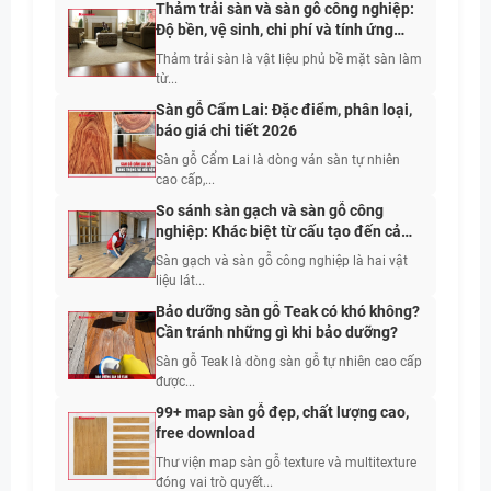
Thảm trải sàn và sàn gỗ công nghiệp:
Độ bền, vệ sinh, chi phí và tính ứng
dụng
Thảm trải sàn là vật liệu phủ bề mặt sàn làm
từ...
Sàn gỗ Cẩm Lai: Đặc điểm, phân loại,
báo giá chi tiết 2026
Sàn gỗ Cẩm Lai là dòng ván sàn tự nhiên
cao cấp,...
So sánh sàn gạch và sàn gỗ công
nghiệp: Khác biệt từ cấu tạo đến cảm
giác sử dụng
Sàn gạch và sàn gỗ công nghiệp là hai vật
liệu lát...
Bảo dưỡng sàn gỗ Teak có khó không?
Cần tránh những gì khi bảo dưỡng?
Sàn gỗ Teak là dòng sàn gỗ tự nhiên cao cấp
được...
99+ map sàn gỗ đẹp, chất lượng cao,
free download
Thư viện map sàn gỗ texture và multitexture
đóng vai trò quyết...