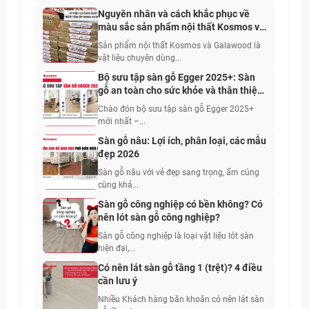
Nguyên nhân và cách khắc phục về
màu sắc sản phẩm nội thất Kosmos và
Galawood
Sản phẩm nội thất Kosmos và Galawood là
vật liệu chuyên dùng...
Bộ sưu tập sàn gỗ Egger 2025+: Sàn
gỗ an toàn cho sức khỏe và thân thiện
với con người
Chào đón bộ sưu tập sàn gỗ Egger 2025+
mới nhất –...
Sàn gỗ nâu: Lợi ích, phân loại, các mẫu
đẹp 2026
Sàn gỗ nâu với vẻ đẹp sang trọng, ấm cúng
cùng khả...
Sàn gỗ công nghiệp có bền không? Có
nên lót sàn gỗ công nghiệp?
Sàn gỗ công nghiệp là loại vật liệu lót sàn
hiện đại,...
Có nên lát sàn gỗ tầng 1 (trệt)? 4 điều
cần lưu ý
Nhiều Khách hàng băn khoăn có nên lát sàn