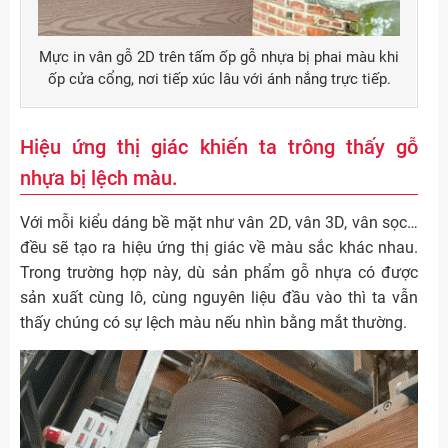
Mực in vân gỗ 2D trên tấm ốp gỗ nhựa bị phai màu khi
ốp cửa cổng, nơi tiếp xúc lâu với ánh nắng trực tiếp.
Hiệu ứng thị giác khiến ta trông thấy gỗ
nhựa bị lệch màu.
Với mỗi kiểu dáng bề mặt như vân 2D, vân 3D, vân sọc…
đều sẽ tạo ra hiệu ứng thị giác về màu sắc khác nhau.
Trong trường hợp này, dù sản phẩm gỗ nhựa có được
sản xuất cùng lô, cùng nguyên liệu đầu vào thì ta vẫn
thấy chúng có sự lệch màu nếu nhìn bằng mắt thường.