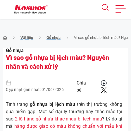
Skip
Vật liệu
Gỗ nhựa
Vì sao gỗ nhựa bị lệch màu? Nguyê
to
content
Gỗ nhựa
Vì sao gỗ nhựa bị lệch màu? Nguyên
nhân và cách xử lý
Chia
Cập nhật gần nhất: 01/06/2026
sẻ
Tình trạng
gỗ nhựa bị lệch màu
trên thị trường không
quá hiếm gặp. Một số đại lý thường hay thắc mắc tại
sao
2 lô hàng gỗ nhựa khác nhau bị lệch màu
? Lý do gì
mà
hàng được giao có màu không chuẩn với mẫu khi