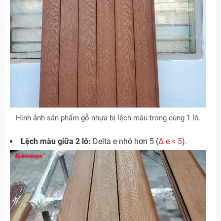
Hình ảnh sản phẩm gỗ nhựa bị lệch màu trong cùng 1 lô.
Lệch màu giữa 2 lô:
Delta e nhỏ hơn 5 (
∆ e < 5
).