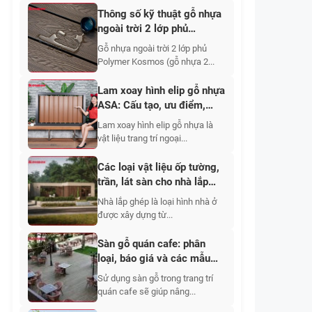
Thông số kỹ thuật gỗ nhựa
ngoài trời 2 lớp phủ
Polymer Kosmos
Gỗ nhựa ngoài trời 2 lớp phủ
Polymer Kosmos (gỗ nhựa 2...
Lam xoay hình elip gỗ nhựa
ASA: Cấu tạo, ưu điểm,
ứng dụng, báo giá
Lam xoay hình elip gỗ nhựa là
vật liệu trang trí ngoại...
Các loại vật liệu ốp tường,
trần, lát sàn cho nhà lắp
ghép
Nhà lắp ghép là loại hình nhà ở
được xây dựng từ...
Sàn gỗ quán cafe: phân
loại, báo giá và các mẫu
đẹp 2026
Sử dụng sàn gỗ trong trang trí
quán cafe sẽ giúp nâng...