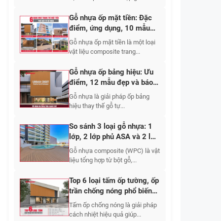
Gỗ nhựa ốp mặt tiền: Đặc
điểm, ứng dụng, 10 mẫu
đẹp 2026
Gỗ nhựa ốp mặt tiền là một loại
vật liệu composite trang...
Gỗ nhựa ốp bảng hiệu: Ưu
điểm, 12 mẫu đẹp và báo
giá chi tiết
Gỗ nhựa là giải pháp ốp bảng
hiệu thay thế gỗ tự...
So sánh 3 loại gỗ nhựa: 1
lớp, 2 lớp phủ ASA và 2 lớp
phủ Polymer
Gỗ nhựa composite (WPC) là vật
liệu tổng hợp từ bột gỗ,...
Top 6 loại tấm ốp tường, ốp
trần chống nóng phổ biến
2026
Tấm ốp chống nóng là giải pháp
cách nhiệt hiệu quả giúp...