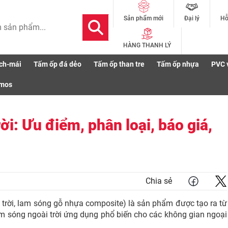
Đại lý
Hỗ
Sản phẩm mới
HÀNG THANH LÝ
ch-mái
Tấm ốp đá dẻo
Tấm ốp than tre
Tấm ốp nhựa
PVC 
i trời: Ưu điểm, phân loại, báo giá, ứng dụng
smos
i: Ưu điểm, phân loại, báo giá,
Chia sẻ
 trời, lam sóng gỗ nhựa composite) là sản phẩm được tạo ra từ
am sóng ngoài trời ứng dụng phổ biến cho các không gian ngoại