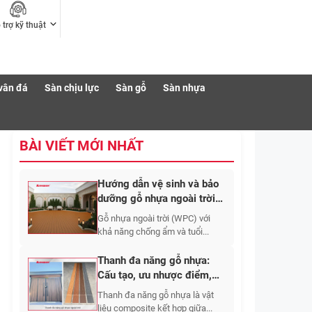
 trợ kỹ thuật
vân đá
Sàn chịu lực
Sàn gỗ
Sàn nhựa
BÀI VIẾT MỚI NHẤT
Hướng dẫn vệ sinh và bảo
dưỡng gỗ nhựa ngoài trời
đúng cách
Gỗ nhựa ngoài trời (WPC) với
khả năng chống ẩm và tuổi...
Thanh đa năng gỗ nhựa:
Cấu tạo, ưu nhược điểm,
ứng dụng, báo giá
Thanh đa năng gỗ nhựa là vật
liệu composite kết hợp giữa...