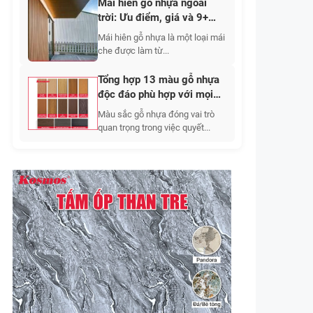
Mái hiên gỗ nhựa ngoài
trời: Ưu điểm, giá và 9+
mẫu đẹp 2026
Mái hiên gỗ nhựa là một loại mái
che được làm từ...
Tổng hợp 13 màu gỗ nhựa
độc đáo phù hợp với mọi
phong cách 2026
Màu sắc gỗ nhựa đóng vai trò
quan trọng trong việc quyết...