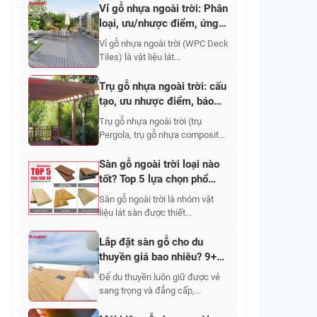
Vỉ gỗ nhựa ngoài trời: Phân
loại, ưu/nhược điểm, ứng
dụng, báo giá 2026
Vỉ gỗ nhựa ngoài trời (WPC Deck
Tiles) là vật liệu lát...
Trụ gỗ nhựa ngoài trời: cấu
tạo, ưu nhược điểm, báo
giá và ứng dụng
Trụ gỗ nhựa ngoài trời (trụ
Pergola, trụ gỗ nhựa composite,
trụ...
Sàn gỗ ngoài trời loại nào
tốt? Top 5 lựa chọn phổ
biến 2026
Sàn gỗ ngoài trời là nhóm vật
liệu lát sàn được thiết...
Lắp đặt sàn gỗ cho du
thuyền giá bao nhiêu? 9+
mẫu đẹp
Để du thuyền luôn giữ được vẻ
sang trọng và đẳng cấp,...