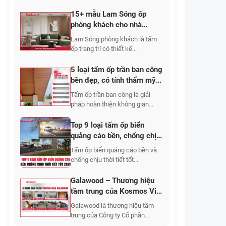
15+ mẫu Lam Sóng ốp
phòng khách cho nhà
chung cư, biệt thự, cấp 4
Lam Sóng phòng khách là tấm
đẹp
ốp trang trí có thiết kế...
5 loại tấm ốp trần ban công
bền đẹp, có tính thẩm mỹ
cao
Tấm ốp trần ban công là giải
pháp hoàn thiện không gian...
Top 9 loại tấm ốp biển
quảng cáo bền, chống chịu
thời tiết tốt 2026
Tấm ốp biển quảng cáo bền và
chống chịu thời tiết tốt...
Galawood – Thương hiệu
tầm trung của Kosmos Việt
Nam
Galawood là thương hiệu tầm
trung của Công ty Cổ phần
Kosmos...