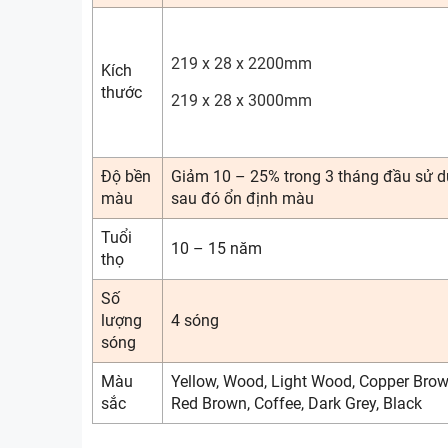
219 x 28 x 2200mm
Kích
thước
219 x 28 x 3000mm
Độ bền
Giảm 10 – 25% trong 3 tháng đầu sử 
màu
sau đó ổn định màu
Tuổi
10 – 15 năm
thọ
Số
lượng
4 sóng
sóng
Màu
Yellow, Wood, Light Wood, Copper Brow
sắc
Red Brown, Coffee, Dark Grey, Black