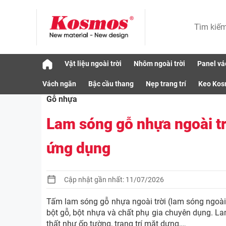
Skip
Vật liệu ngoài trời
Nhôm ngoài trời
Panel vá
to
Vật liệu
Gỗ nhựa
Lam sóng gỗ nhựa ngoà
content
Vách ngăn
Bậc cầu thang
Nẹp trang trí
Keo Ko
Gỗ nhựa
Lam sóng gỗ nhựa ngoài trờ
ứng dụng
Cập nhật gần nhất: 11/07/2026
Tấm lam sóng gỗ nhựa ngoài trời (lam sóng ngoài
bột gỗ, bột nhựa và chất phụ gia chuyên dụng. L
thất như ốp tường, trang trí mặt dựng,…