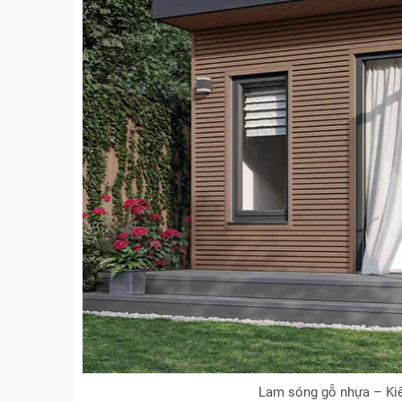
Lam sóng gỗ nhựa – Kiế