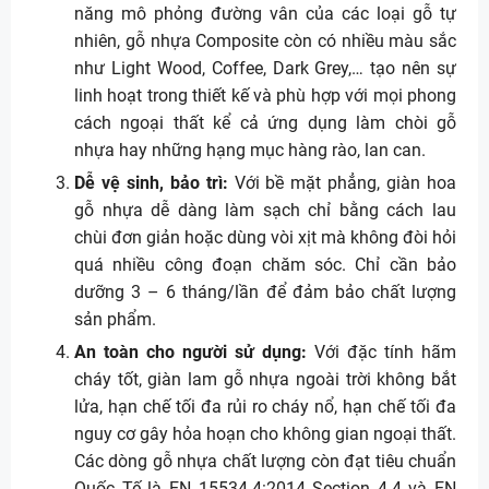
năng mô phỏng đường vân của các loại gỗ tự
nhiên, gỗ nhựa Composite còn có nhiều màu sắc
như Light Wood, Coffee, Dark Grey,… tạo nên sự
linh hoạt trong thiết kế và phù hợp với mọi phong
cách ngoại thất kể cả ứng dụng làm chòi gỗ
nhựa hay những hạng mục hàng rào, lan can.
Dễ vệ sinh, bảo trì:
Với bề mặt phẳng, giàn hoa
gỗ nhựa dễ dàng làm sạch chỉ bằng cách lau
chùi đơn giản hoặc dùng vòi xịt mà không đòi hỏi
quá nhiều công đoạn chăm sóc. Chỉ cần bảo
dưỡng 3 – 6 tháng/lần để đảm bảo chất lượng
sản phẩm.
An toàn cho người sử dụng:
Với đặc tính hãm
cháy tốt, giàn lam gỗ nhựa ngoài trời không bắt
lửa, hạn chế tối đa rủi ro cháy nổ, hạn chế tối đa
nguy cơ gây hỏa hoạn cho không gian ngoại thất.
Các dòng gỗ nhựa chất lượng còn đạt tiêu chuẩn
Quốc Tế là EN 15534-4:2014 Section 4.4 và EN