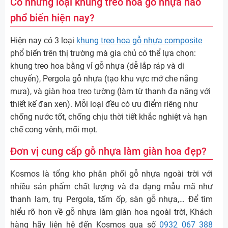
Có những loại khung treo hoa gỗ nhựa nào
phổ biến hiện nay?
Hiện nay có 3 loại
khung treo hoa gỗ nhựa composite
phổ biến trên thị trường mà gia chủ có thể lựa chọn:
khung treo hoa bằng vỉ gỗ nhựa (dễ lắp ráp và di
chuyển), Pergola gỗ nhựa (tạo khu vực mở che nắng
mưa), và giàn hoa treo tường (làm từ thanh đa năng với
thiết kế đan xen). Mỗi loại đều có ưu điểm riêng như
chống nước tốt, chống chịu thời tiết khắc nghiệt và hạn
chế cong vênh, mối mọt.
Đơn vị cung cấp gỗ nhựa làm giàn hoa đẹp?
Kosmos là tổng kho phân phối gỗ nhựa ngoài trời với
nhiều sản phẩm chất lượng và đa dạng mẫu mã như
thanh lam, trụ Pergola, tấm ốp, sàn gỗ nhựa,… Để tìm
hiểu rõ hơn về gỗ nhựa làm giàn hoa ngoài trời, Khách
hàng hãy liên hệ đến Kosmos qua số
0932 067 388