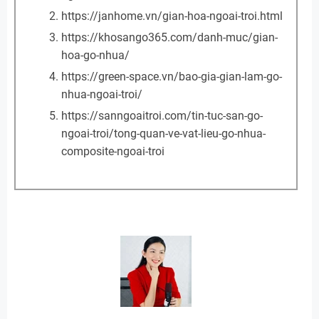
https://janhome.vn/gian-hoa-ngoai-troi.html
https://khosango365.com/danh-muc/gian-
hoa-go-nhua/
https://green-space.vn/bao-gia-gian-lam-go-
nhua-ngoai-troi/
https://sanngoaitroi.com/tin-tuc-san-go-
ngoai-troi/tong-quan-ve-vat-lieu-go-nhua-
composite-ngoai-troi