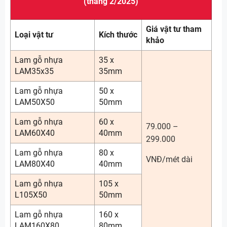
(tháng 2/2025)
Giá vật tư tham
Loại vật tư
Kích thước
khảo
Lam gỗ nhựa
35 x
LAM35x35
35mm
Lam gỗ nhựa
50 x
LAM50X50
50mm
Lam gỗ nhựa
60 x
79.000 –
LAM60X40
40mm
299.000
Lam gỗ nhựa
80 x
VNĐ/mét dài
LAM80X40
40mm
Lam gỗ nhựa
105 x
L105X50
50mm
Lam gỗ nhựa
160 x
LAM160X80
80mm