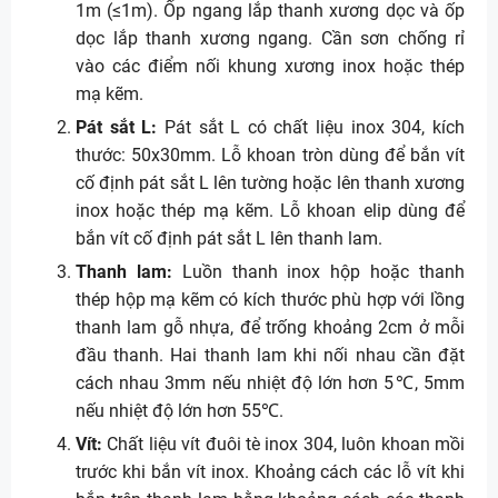
1m (≤1m). Ốp ngang lắp thanh xương dọc và ốp
dọc lắp thanh xương ngang. Cần sơn chống rỉ
vào các điểm nối khung xương inox hoặc thép
mạ kẽm.
Pát sắt L:
Pát sắt L có chất liệu inox 304, kích
thước: 50x30mm. Lỗ khoan tròn dùng để bắn vít
cố định pát sắt L lên tường hoặc lên thanh xương
inox hoặc thép mạ kẽm. Lỗ khoan elip dùng để
bắn vít cố định pát sắt L lên thanh lam.
Thanh lam:
Luồn thanh inox hộp hoặc thanh
thép hộp mạ kẽm có kích thước phù hợp với lồng
thanh lam gỗ nhựa, để trống khoảng 2cm ở mỗi
đầu thanh. Hai thanh lam khi nối nhau cần đặt
cách nhau 3mm nếu nhiệt độ lớn hơn 5℃, 5mm
nếu nhiệt độ lớn hơn 55℃.
Vít:
Chất liệu vít đuôi tè inox 304, luôn khoan mồi
trước khi bắn vít inox. Khoảng cách các lỗ vít khi