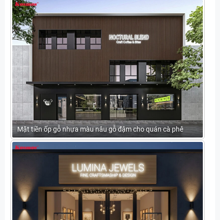
Mặt tiền ốp gỗ nhựa màu nâu gỗ đậm cho quán cà phê