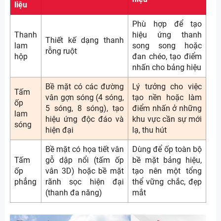
liệu
Phù hợp để tạo
Thanh
hiệu ứng thanh
Thiết kế dạng thanh
lam
song song hoặc
rỗng ruột
hộp
đan chéo, tạo điểm
nhấn cho bảng hiệu
Bề mặt có các đường
Lý tưởng cho việc
Tấm
vân gợn sóng (4 sóng,
tạo nền hoặc làm
ốp
5 sóng, 8 sóng), tạo
điểm nhấn ở những
lam
hiệu ứng độc đáo và
khu vực cần sự mới
sóng
hiện đại
lạ, thu hút
Bề mặt có họa tiết vân
Dùng để ốp toàn bộ
Tấm
gỗ dập nổi (tấm ốp
bề mặt bảng hiệu,
ốp
vân 3D) hoặc bề mặt
tạo nên một tổng
phẳng
rãnh sọc hiện đại
thể vững chắc, đẹp
(thanh đa năng)
mắt