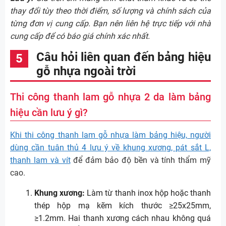
thay đổi tùy theo thời điểm, số lượng và chính sách của
từng đơn vị cung cấp. Bạn nên liên hệ trực tiếp với nhà
cung cấp để có báo giá chính xác nhất.
Câu hỏi liên quan đến bảng hiệu
gỗ nhựa ngoài trời
Thi công thanh lam gỗ nhựa 2 da làm bảng
hiệu cần lưu ý gì?
Khi thi công thanh lam gỗ nhựa làm bảng hiệu, người
dùng cần tuân thủ 4 lưu ý về khung xương, pát sắt L,
thanh lam và vít
để đảm bảo độ bền và tính thẩm mỹ
cao.
Khung xương:
Làm từ thanh inox hộp hoặc thanh
thép hộp mạ kẽm kích thước ≥25x25mm,
≥1.2mm. Hai thanh xương cách nhau không quá