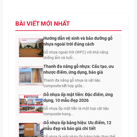
BÀI VIẾT MỚI NHẤT
Hướng dẫn vệ sinh và bảo dưỡng gỗ
nhựa ngoài trời đúng cách
Gỗ nhựa ngoài trời (WPC) với khả năng
chống ẩm và tuổi...
Thanh đa năng gỗ nhựa: Cấu tạo, ưu
nhược điểm, ứng dụng, báo giá
Thanh đa năng gỗ nhựa là vật liệu
composite kết hợp giữa...
Gỗ nhựa ốp mặt tiền: Đặc điểm, ứng
dụng, 10 mẫu đẹp 2026
Gỗ nhựa ốp mặt tiền là một loại vật liệu
composite trang...
Gỗ nhựa ốp bảng hiệu: Ưu điểm, 12
mẫu đẹp và báo giá chi tiết
Gỗ nhựa là giải pháp ốp bảng hiệu thay thế