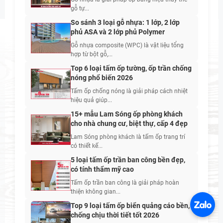
gỗ tự...
So sánh 3 loại gỗ nhựa: 1 lớp, 2 lớp
phủ ASA và 2 lớp phủ Polymer
Gỗ nhựa composite (WPC) là vật liệu tổng
hợp từ bột gỗ,...
Top 6 loại tấm ốp tường, ốp trần chống
nóng phổ biến 2026
Tấm ốp chống nóng là giải pháp cách nhiệt
hiệu quả giúp...
15+ mẫu Lam Sóng ốp phòng khách
cho nhà chung cư, biệt thự, cấp 4 đẹp
Lam Sóng phòng khách là tấm ốp trang trí
có thiết kế...
5 loại tấm ốp trần ban công bền đẹp,
có tính thẩm mỹ cao
Tấm ốp trần ban công là giải pháp hoàn
thiện không gian...
Top 9 loại tấm ốp biển quảng cáo bền,
chống chịu thời tiết tốt 2026