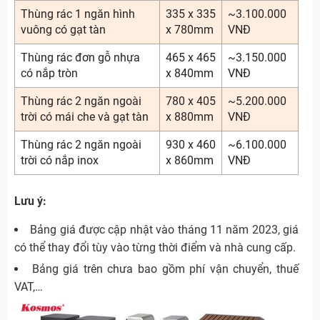
Thùng rác 1 ngăn hình
335 x 335
~3.100.000
vuông có gạt tàn
x 780mm
VNĐ
Thùng rác đơn gỗ nhựa
465 x 465
~3.150.000
có nắp tròn
x 840mm
VNĐ
Thùng rác 2 ngăn ngoài
780 x 405
~5.200.000
trời có mái che và gạt tàn
x 880mm
VNĐ
Thùng rác 2 ngăn ngoài
930 x 460
~6.100.000
trời có nắp inox
x 860mm
VNĐ
Lưu ý:
Bảng giá được cập nhật vào tháng 11 năm 2023, giá
có thể thay đổi tùy vào từng thời điểm và nhà cung cấp.
Bảng giá trên chưa bao gồm phí vận chuyển, thuế
VAT,…