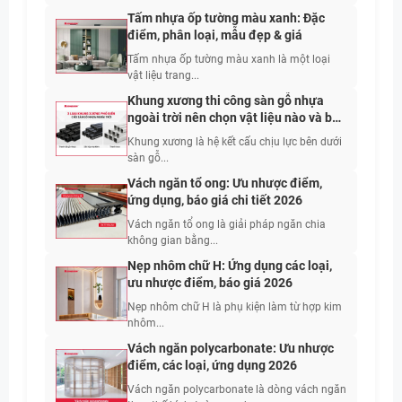
Tấm nhựa ốp tường màu xanh: Đặc
điểm, phân loại, mẫu đẹp & giá
Tấm nhựa ốp tường màu xanh là một loại
vật liệu trang...
Khung xương thi công sàn gỗ nhựa
ngoài trời nên chọn vật liệu nào và bố
trí khoảng cách bao nhiêu?
Khung xương là hệ kết cấu chịu lực bên dưới
sàn gỗ...
Vách ngăn tổ ong: Ưu nhược điểm,
ứng dụng, báo giá chi tiết 2026
Vách ngăn tổ ong là giải pháp ngăn chia
không gian bằng...
Nẹp nhôm chữ H: Ứng dụng các loại,
ưu nhược điểm, báo giá 2026
Nẹp nhôm chữ H là phụ kiện làm từ hợp kim
nhôm...
Vách ngăn polycarbonate: Ưu nhược
điểm, các loại, ứng dụng 2026
Vách ngăn polycarbonate là dòng vách ngăn