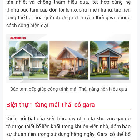
tản nhiệt và chống thấm hiệu quả, kết hợp cùng hệ
thống bậc tam cấp đón lối lên xuống nhẹ nhàng, tạo nên
tổng thể hài hòa giữa đường nét truyền thống và phong
cách sống hiện đại.
Bậc tam cấp giúp công trình mái Thái nâng nền hiệu quả
Biệt thự 1 tầng mái Thái có gara
Điểm nổi bật của kiến trúc này chính là khu vực gara ô
tô được thiết kế liền khối trong khuôn viên nhà, đảm bảo
sự thuận tiện trong sử dụng hàng ngày. Gara có thể bố