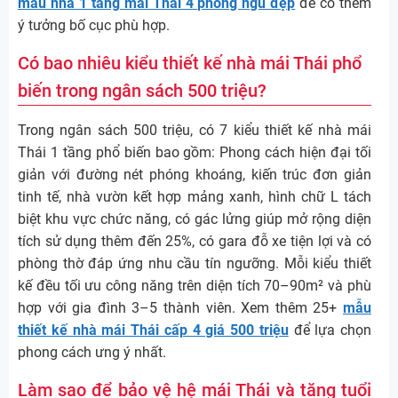
mẫu nhà 1 tầng mái Thái 4 phòng ngủ đẹp
để có thêm
ý tưởng bố cục phù hợp.
Có bao nhiêu kiểu thiết kế nhà mái Thái phổ
biến trong ngân sách 500 triệu?
Trong ngân sách 500 triệu, có 7 kiểu thiết kế nhà mái
Thái 1 tầng phổ biến bao gồm: Phong cách hiện đại tối
giản với đường nét phóng khoáng, kiến trúc đơn giản
tinh tế, nhà vườn kết hợp mảng xanh, hình chữ L tách
biệt khu vực chức năng, có gác lửng giúp mở rộng diện
tích sử dụng thêm đến 25%, có gara đỗ xe tiện lợi và có
phòng thờ đáp ứng nhu cầu tín ngưỡng. Mỗi kiểu thiết
kế đều tối ưu công năng trên diện tích 70–90m² và phù
hợp với gia đình 3–5 thành viên. Xem thêm 25+
mẫu
thiết kế nhà mái Thái cấp 4 giá 500 triệu
để lựa chọn
phong cách ưng ý nhất.
Làm sao để bảo vệ hệ mái Thái và tăng tuổi