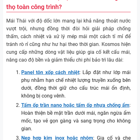
thọ toàn công trình?
Mái Thái với độ dốc lớn mang lại khả năng thoát nước
vượt trội, nhưng đồng thời đòi hỏi giải pháp chống
thấm, cách nhiệt và xử lý mép mái một cách tỉ mỉ để
tránh rò rỉ cũng như hư hại theo thời gian. Kosmos hiện
cung cấp những dòng vật liệu giúp gia cố kết cấu mái,
nâng cao độ bền và giảm thiểu chi phí bảo trì lâu dài:
Panel tôn xốp cách nhiệt
: Lắp đặt như lớp mái
phụ nhằm hạn chế nhiệt lượng truyền xuống bên
dưới, đồng thời giữ cho cấu trúc mái ổn định,
không bị cong vênh.
Tấm ốp trần nano hoặc tấm ốp nhựa chống ẩm
:
Hoàn thiện bề mặt trần dưới mái, ngăn ngừa ẩm
mốc, tạo vẻ gọn gàng và sang trọng cho không
gian.
Nẹp hợp kim inox hoặc nhôm
: Gia cố và che