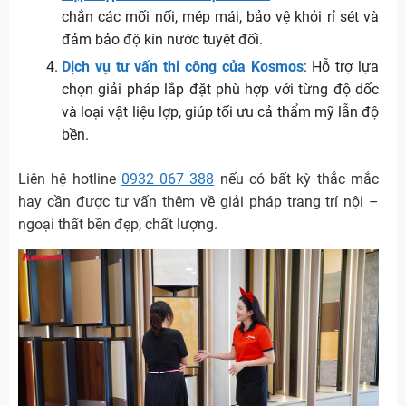
chắn các mối nối, mép mái, bảo vệ khỏi rỉ sét và
đảm bảo độ kín nước tuyệt đối.
Dịch vụ tư vấn thi công của Kosmos
: Hỗ trợ lựa
chọn giải pháp lắp đặt phù hợp với từng độ dốc
và loại vật liệu lợp, giúp tối ưu cả thẩm mỹ lẫn độ
bền.
Liên hệ hotline
0932 067 388
nếu có bất kỳ thắc mắc
hay cần được tư vấn thêm về giải pháp trang trí nội –
ngoại thất bền đẹp, chất lượng.