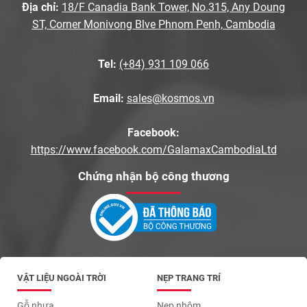
Địa chỉ:
18/F Canadia Bank Tower, No.315, Any Doung
ST, Corner Monivong Blve Phnom Penh, Cambodia
Tel:
(+84) 931 109 066
Email:
sales@kosmos.vn
Facebook:
https://www.facebook.com/GalamaxCambodiaLtd
Chứng nhận bộ công thương
VẬT LIỆU NGOÀI TRỜI
NẸP TRANG TRÍ
Gỗ nhựa
Nẹp nhôm