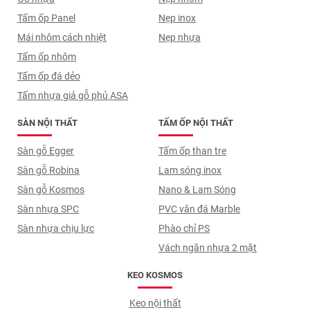
Tấm ốp Panel
Nẹp inox
Mái nhôm cách nhiệt
Nẹp nhựa
Tấm ốp nhôm
Tấm ốp đá dẻo
Tấm nhựa giả gỗ phủ ASA
SÀN NỘI THẤT
TẤM ỐP NỘI THẤT
Sàn gỗ Egger
Tấm ốp than tre
Sàn gỗ Robina
Lam sóng inox
Sàn gỗ Kosmos
Nano & Lam Sóng
Sàn nhựa SPC
PVC vân đá Marble
Sàn nhựa chịu lực
Phào chỉ PS
Vách ngăn nhựa 2 mặt
KEO KOSMOS
Keo nội thất