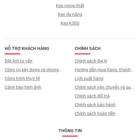
Keo ngoại thất
Keo đa năng
Keo K500
HỖ TRỢ KHÁCH HÀNG
CHÍNH SÁCH
Đặt lịch tư vấn
Chính sách đại lý
Công cụ xây dựng và phong
Hướng dẫn mua hàng, thanh
thuỷ
Công trình thực tế
toán, quy trình ký hợp đồng
Lịch xuất hàng
Cảnh báo hình ảnh
Chính sách vận chuyển và quy
trình giao nhận
Chính sách đổi trả
Chính sách bảo hành
Chính sách hoàn tiền
THÔNG TIN