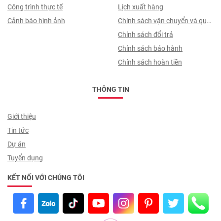
thuỷ
Công trình thực tế
toán, quy trình ký hợp đồng
Lịch xuất hàng
Cảnh báo hình ảnh
Chính sách vận chuyển và quy
trình giao nhận
Chính sách đổi trả
Chính sách bảo hành
Chính sách hoàn tiền
THÔNG TIN
Giới thiệu
Tin tức
Dự án
Tuyển dụng
KẾT NỐI VỚI CHÚNG TÔI