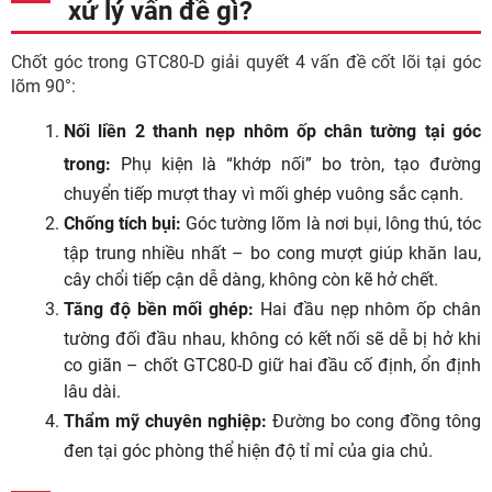
xử lý vấn đề gì?
Chốt góc trong GTC80-D giải quyết 4 vấn đề cốt lõi tại góc
lõm 90°:
Nối liền 2 thanh nẹp nhôm ốp chân tường tại góc
trong:
Phụ kiện là “khớp nối” bo tròn, tạo đường
chuyển tiếp mượt thay vì mối ghép vuông sắc cạnh.
Chống tích bụi:
Góc tường lõm là nơi bụi, lông thú, tóc
tập trung nhiều nhất – bo cong mượt giúp khăn lau,
cây chổi tiếp cận dễ dàng, không còn kẽ hở chết.
Tăng độ bền mối ghép:
Hai đầu nẹp nhôm ốp chân
tường đối đầu nhau, không có kết nối sẽ dễ bị hở khi
co giãn – chốt GTC80-D giữ hai đầu cố định, ổn định
lâu dài.
Thẩm mỹ chuyên nghiệp:
Đường bo cong đồng tông
đen tại góc phòng thể hiện độ tỉ mỉ của gia chủ.