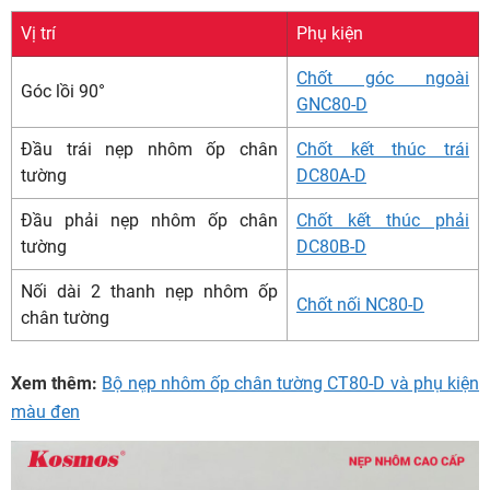
Vị trí
Phụ kiện
Chốt góc ngoài
Góc lồi 90°
GNC80-D
Đầu trái nẹp nhôm ốp chân
Chốt kết thúc trái
tường
DC80A-D
Đầu phải nẹp nhôm ốp chân
Chốt kết thúc phải
tường
DC80B-D
Nối dài 2 thanh nẹp nhôm ốp
Chốt nối NC80-D
chân tường
Xem thêm:
Bộ nẹp nhôm ốp chân tường CT80-D và phụ kiện
màu đen