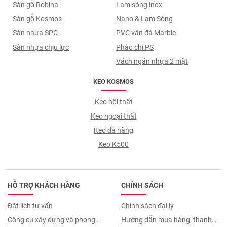
Sàn gỗ Robina
Lam sóng inox
Sàn gỗ Kosmos
Nano & Lam Sóng
Sàn nhựa SPC
PVC vân đá Marble
Sàn nhựa chịu lực
Phào chỉ PS
Vách ngăn nhựa 2 mặt
KEO KOSMOS
Keo nội thất
Keo ngoại thất
Keo đa năng
Keo K500
HỖ TRỢ KHÁCH HÀNG
CHÍNH SÁCH
Đặt lịch tư vấn
Chính sách đại lý
Công cụ xây dựng và phong
Hướng dẫn mua hàng, thanh