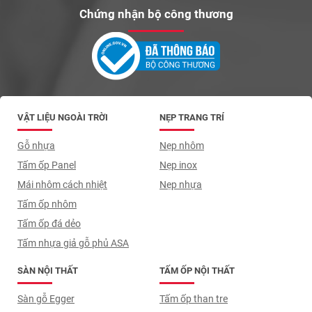
Chứng nhận bộ công thương
VẬT LIỆU NGOÀI TRỜI
NẸP TRANG TRÍ
Gỗ nhựa
Nẹp nhôm
Tấm ốp Panel
Nẹp inox
Mái nhôm cách nhiệt
Nẹp nhựa
Tấm ốp nhôm
Tấm ốp đá dẻo
Tấm nhựa giả gỗ phủ ASA
SÀN NỘI THẤT
TẤM ỐP NỘI THẤT
Sàn gỗ Egger
Tấm ốp than tre