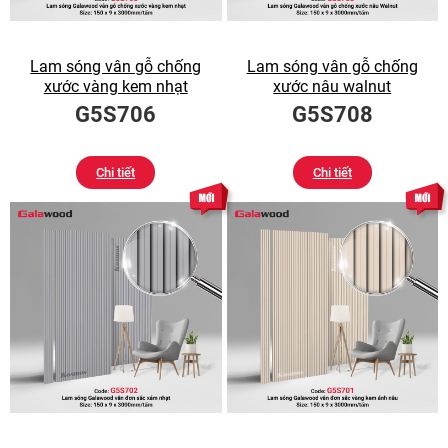
Lam sóng vân gỗ chống
Lam sóng vân gỗ chống
xước vàng kem nhạt
xước nâu walnut
G5S706
G5S708
Chi tiết
Chi tiết