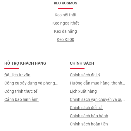
KEO KOSMOS
Keo nội thất
Keo ngoại thất
Keo đa năng
Keo K500
HỖ TRỢ KHÁCH HÀNG
CHÍNH SÁCH
Đặt lịch tư vấn
Chính sách đại lý
Công cụ xây dựng và phong
Hướng dẫn mua hàng, thanh
thuỷ
Công trình thực tế
toán, quy trình ký hợp đồng
Lịch xuất hàng
Cảnh báo hình ảnh
Chính sách vận chuyển và quy
trình giao nhận
Chính sách đổi trả
Chính sách bảo hành
Chính sách hoàn tiền