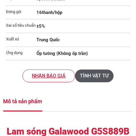
Đóng gói
16thanh/hộp
Sai số tiêu chuẩn
±5%
Xuất xứ
Trung Quốc
Ứng dụng
Ốp tường (Không ốp trần)
NHẬN BÁO GIÁ
TÍNH VẬT TƯ
Mô tả sản phẩm
Lam sóng Galawood G5S889B