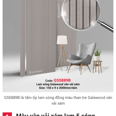
G5S889B là tấm ốp lam sóng đồng màu than tre Galawood vân
vải xám