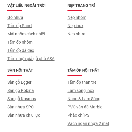
VẬT LIỆU NGOÀI TRỜI
NẸP TRANG TRÍ
Gỗ nhựa
Nẹp nhôm
Tấm ốp Panel
Nẹp inox
Mái nhôm cách nhiệt
Nẹp nhựa
Tấm ốp nhôm
Tấm ốp đá dẻo
Tấm nhựa giả gỗ phủ ASA
SÀN NỘI THẤT
TẤM ỐP NỘI THẤT
Sàn gỗ Egger
Tấm ốp than tre
Sàn gỗ Robina
Lam sóng inox
Sàn gỗ Kosmos
Nano & Lam Sóng
Sàn nhựa SPC
PVC vân đá Marble
Sàn nhựa chịu lực
Phào chỉ PS
Vách ngăn nhựa 2 mặt