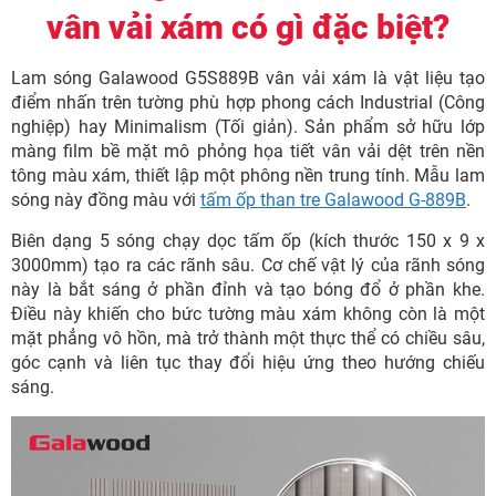
vân vải xám có gì đặc biệt?
Lam sóng Galawood G5S889B vân vải xám là vật liệu tạo
điểm nhấn trên tường phù hợp phong cách Industrial (Công
nghiệp) hay Minimalism (Tối giản). Sản phẩm sở hữu lớp
màng film bề mặt mô phỏng họa tiết vân vải dệt trên nền
tông màu xám, thiết lập một phông nền trung tính. Mẫu lam
sóng này đồng màu với
tấm ốp than tre Galawood G-889B
.
Biên dạng 5 sóng chạy dọc tấm ốp (kích thước 150 x 9 x
3000mm) tạo ra các rãnh sâu. Cơ chế vật lý của rãnh sóng
này là bắt sáng ở phần đỉnh và tạo bóng đổ ở phần khe.
Điều này khiến cho bức tường màu xám không còn là một
mặt phẳng vô hồn, mà trở thành một thực thể có chiều sâu,
góc cạnh và liên tục thay đổi hiệu ứng theo hướng chiếu
sáng.