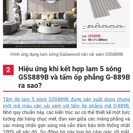
Hình ứng dụng lam sóng Galawood vân vải xám G5S889B
Hiệu ứng khi kết hợp lam 5 sóng
G5S889B và tấm ốp phẳng G-889B
ra sao?
Tấm ốp lam 5 sóng G5S889B được sản xuất dùng chung
một mã màu vân vải xám với tấm ốp phẳng mã G-889B.
Nhờ quy chuẩn này, các kiến trúc sư có thể thiết kế một bức
tường dài hàng chục mét, đan xen giữa các mảng phẳng và
các mảng nhấn gợn sóng mà vẫn đảm bảo tính thống nhất
100% về sắc độ. Sự đồng bộ này loại bỏ cảm giác rối mắt,