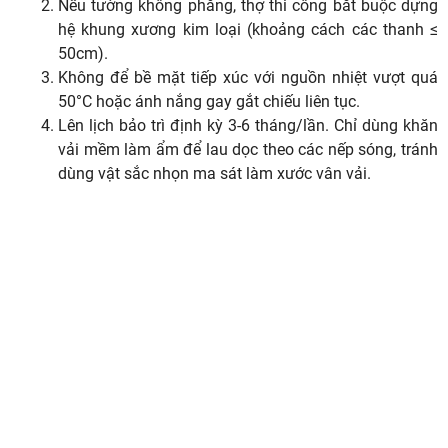
Nếu tường không phẳng, thợ thi công bắt buộc dựng
hệ khung xương kim loại (khoảng cách các thanh ≤
50cm).
Không để bề mặt tiếp xúc với nguồn nhiệt vượt quá
50°C hoặc ánh nắng gay gắt chiếu liên tục.
Lên lịch bảo trì định kỳ 3-6 tháng/lần. Chỉ dùng khăn
vải mềm làm ẩm để lau dọc theo các nếp sóng, tránh
dùng vật sắc nhọn ma sát làm xước vân vải.