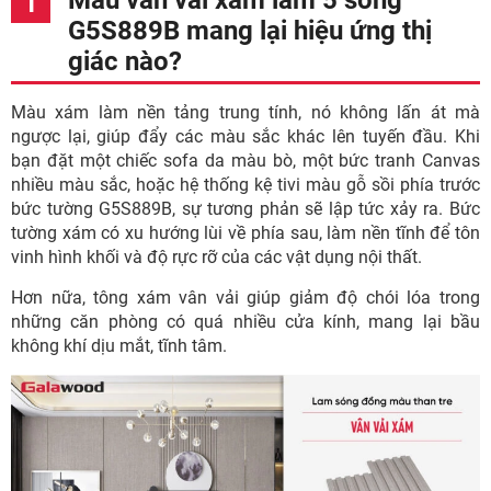
Màu vân vải xám lam 5 sóng
G5S889B mang lại hiệu ứng thị
giác nào?
Màu xám làm nền tảng trung tính, nó không lấn át mà
ngược lại, giúp đẩy các màu sắc khác lên tuyến đầu. Khi
bạn đặt một chiếc sofa da màu bò, một bức tranh Canvas
nhiều màu sắc, hoặc hệ thống kệ tivi màu gỗ sồi phía trước
bức tường G5S889B, sự tương phản sẽ lập tức xảy ra. Bức
tường xám có xu hướng lùi về phía sau, làm nền tĩnh để tôn
vinh hình khối và độ rực rỡ của các vật dụng nội thất.
Hơn nữa, tông xám vân vải giúp giảm độ chói lóa trong
những căn phòng có quá nhiều cửa kính, mang lại bầu
không khí dịu mắt, tĩnh tâm.