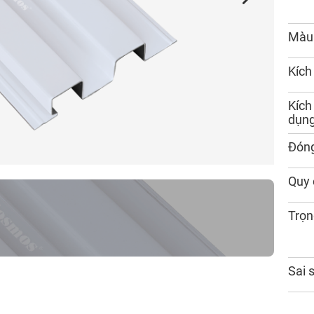
Màu
Kích
Kích
dụn
Đóng
Quy 
Trọn
Sai 