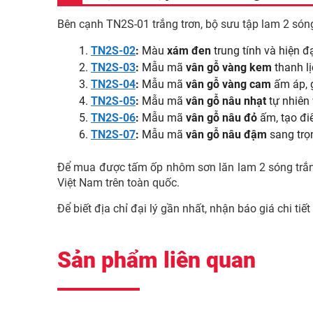
Bên cạnh TN2S-01 trắng trơn, bộ sưu tập lam 2 s
TN2S-02
:
Màu
xám đen
trung tính và hiện đạ
TN2S-03
:
Mẫu mã
vân gỗ vàng kem
thanh lị
TN2S-04
:
Mẫu mã
vân gỗ vàng cam
ấm áp, 
TN2S-05
:
Mẫu mã
vân gỗ nâu nhạt
tự nhiên
TN2S-06
:
Mẫu mã
vân gỗ nâu đỏ
ấm, tạo đi
TN2S-07
:
Mẫu mã
vân gỗ nâu đậm
sang trọ
Để mua được tấm ốp nhôm sơn lăn lam 2 sóng trắn
Việt Nam trên toàn quốc.
Để biết địa chỉ đại lý gần nhất, nhận báo giá chi tiế
Sản phẩm liên quan