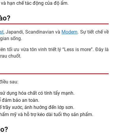
 và hạn chế tác động của độ ẩm.
ào?
st
, Japandi, Scandinavian và
Modern
. Sự tiết chế về
 gian sống.
tối ưu vừa tôn vinh triết lý “Less is more”. Đây là
rau chuốt.
điều sau:
ử dụng hóa chất có tính tẩy mạnh.
ể đảm bảo an toàn.
 trầy xước, ảnh hưởng đến lớp sơn.
nh thẩm mỹ và hỗ trợ kéo dài tuổi thọ sản phẩm.
ào?