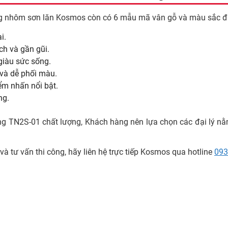
óng nhôm sơn lăn Kosmos còn có 6 mẫu mã vân gỗ và màu sắc đ
i.
ch và gần gũi.
giàu sức sống.
 và dễ phối màu.
ểm nhấn nổi bật.
ng.
g TN2S-01 chất lượng, Khách hàng nên lựa chọn các đại lý nằ
t và tư vấn thi công, hãy liên hệ trực tiếp Kosmos qua hotline
093