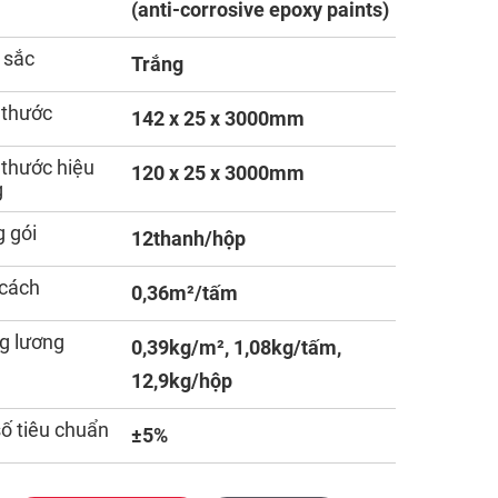
(anti-corrosive epoxy paints)
 sắc
Trắng
 thước
142 x 25 x 3000mm
 thước hiệu
120 x 25 x 3000mm
g
 gói
12thanh/hộp
cách
0,36m²/tấm
g lương
0,39kg/m², 1,08kg/tấm,
12,9kg/hộp
số tiêu chuẩn
±5%