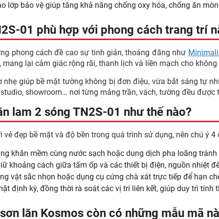
ạo lớp bảo vệ giúp tăng khả năng chống oxy hóa, chống ăn mòn
S-01 phù hợp với phong cách trang trí n
ng phong cách đề cao sự tinh giản, thoáng đãng như
Minimali
 mang lại cảm giác rộng rãi, thanh lịch và liền mạch cho không
hẹ giúp bề mặt tường không bị đơn điệu, vừa bắt sáng tự nhiên 
ự, studio, showroom… nơi từng mảng trần, vách, tường đều được t
ăn lam 2 sóng TN2S-01 như thế nào?
vẻ đẹp bề mặt và độ bền trong quá trình sử dụng, nên chú ý 4 
ng khăn mềm cùng nước sạch hoặc dung dịch pha loãng tránh s
iữ khoảng cách giữa tấm ốp và các thiết bị điện, nguồn nhiệt đ
g vật sắc nhọn hoặc dụng cụ cứng chà xát trực tiếp để hạn chế
t định kỳ, đồng thời rà soát các vị trí liên kết, giúp duy trì tí
 sơn lăn Kosmos còn có những mẫu mã n