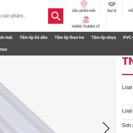
Đại lý
Hỗ
Sản phẩm mới
HÀNG THANH LÝ
ch-mái
Tấm ốp đá dẻo
Tấm ốp than tre
Tấm ốp nhựa
PVC 
smos
T
Loại
Loại
Sơn 