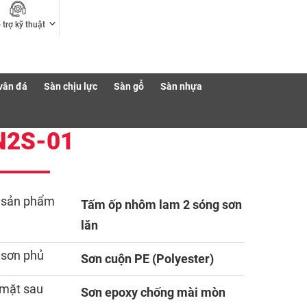
 trợ kỹ thuật
vân đá
Sàn chịu lực
Sàn gỗ
Sàn nhựa
N2S-01
 sản phẩm
Tấm ốp nhôm lam 2 sóng sơn
lăn
 sơn phủ
Sơn cuộn PE (Polyester)
mặt sau
Sơn epoxy chống mài mòn