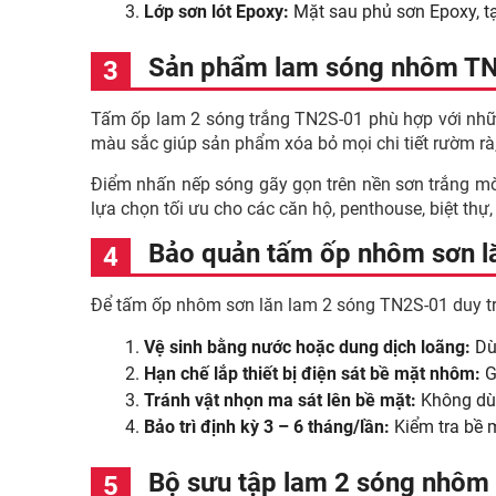
Lớp sơn lót Epoxy:
Mặt sau phủ sơn Epoxy, t
Sản phẩm lam sóng nhôm TN2
Tấm ốp lam 2 sóng trắng TN2S-01 phù hợp với nhữ
màu sắc giúp sản phẩm xóa bỏ mọi chi tiết rườm rà,
Điểm nhấn nếp sóng gãy gọn trên nền sơn trắng mờ n
lựa chọn tối ưu cho các căn hộ, penthouse, biệt th
Bảo quản tấm ốp nhôm sơn l
Để tấm ốp nhôm sơn lăn lam 2 sóng TN2S-01 duy trì 
Vệ sinh bằng nước hoặc dung dịch loãng:
Dù
Hạn chế lắp thiết bị điện sát bề mặt nhôm:
G
Tránh vật nhọn ma sát lên bề mặt:
Không dùn
Bảo trì định kỳ 3 – 6 tháng/lần:
Kiểm tra bề mặ
Bộ sưu tập lam 2 sóng nhôm