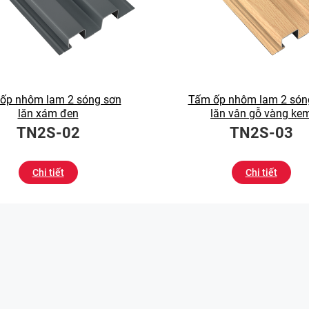
ốp nhôm lam 2 sóng sơn
Tấm ốp nhôm lam 2 són
lăn xám đen
lăn vân gỗ vàng ke
TN2S-02
TN2S-03
Chi tiết
Chi tiết