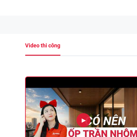
Video thi công
▶