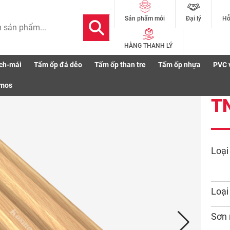
Đại lý
Hỗ
Sản phẩm mới
HÀNG THANH LÝ
ch-mái
Tấm ốp đá dẻo
Tấm ốp than tre
Tấm ốp nhựa
PVC 
smos
T
Loại
Loại
Sơn 