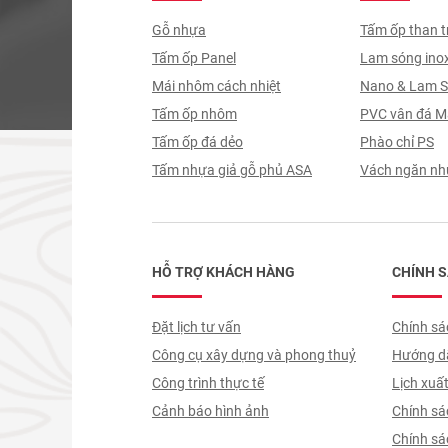
Gỗ nhựa
Tấm ốp than t
Tấm ốp Panel
Lam sóng ino
Mái nhôm cách nhiệt
Nano & Lam 
Tấm ốp nhôm
PVC vân đá M
Tấm ốp đá dẻo
Phào chỉ PS
Tấm nhựa giả gỗ phủ ASA
Vách ngăn nh
HỖ TRỢ KHÁCH HÀNG
CHÍNH 
Đặt lịch tư vấn
Chính sác
Công cụ xây dựng và phong thuỷ
Hướng dẫ
Công trình thực tế
trình ký
Lịch xuấ
Cảnh báo hình ảnh
Chính sá
giao nhậ
Chính sác