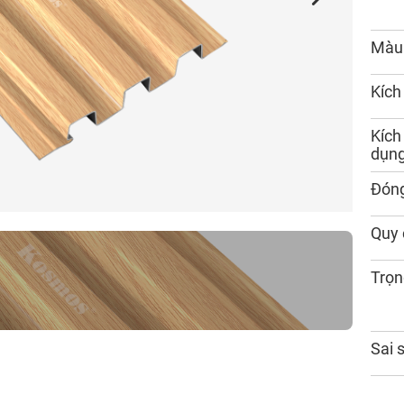
Màu
Kích
Kích
dụn
Đóng
Quy 
Trọn
Sai 