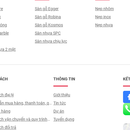
re
Sàn gỗ Egger
Nẹp nhôm
x
Sàn gỗ Robina
Nẹp inox
Sóng
Sàn gỗ Kosmos
Nẹp nhựa
arble
Sàn nhựa SPC
Sàn nhựa chịu lực
ựa 2 mặt
SÁCH
THÔNG TIN
KẾT
h đại lý
Giới thiệu
n mua hàng, thanh toán, quy
Tin tức
 hợp đồng
t hàng
Dự án
ch vận chuyển và quy trình
Tuyển dụng
n
h đổi trả