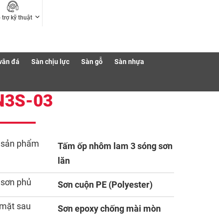
 trợ kỹ thuật
vân đá
Sàn chịu lực
Sàn gỗ
Sàn nhựa
N3S-03
 sản phẩm
Tấm ốp nhôm lam 3 sóng sơn
lăn
 sơn phủ
Sơn cuộn PE (Polyester)
mặt sau
Sơn epoxy chống mài mòn