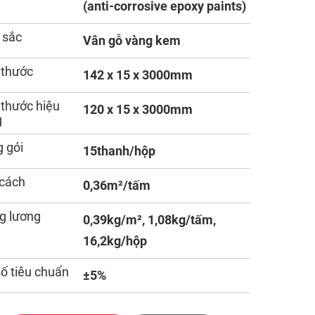
(anti-corrosive epoxy paints)
 sắc
Vân gỗ vàng kem
 thước
142 x 15 x 3000mm
 thước hiệu
120 x 15 x 3000mm
g
 gói
15thanh/hộp
cách
0,36m²/tấm
g lương
0,39kg/m², 1,08kg/tấm,
16,2kg/hộp
số tiêu chuẩn
±5%