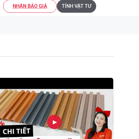
NHẬN BÁO GIÁ
TÍNH VẬT TƯ
▶