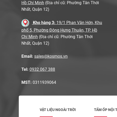
Hồ Chí Minh
(Địa chỉ cũ: Phường Tân Thới
Nhất, Quận 12)
Kho hàng 3:
19/1 Phan Văn Hớn, Khu
phố 5, Phường Đông Hưng Thuận, TP. Hồ
Chí Minh
(Địa chỉ cũ: Phường Tân Thới
Nhất, Quận 12)
Email:
sales@kosmos.vn
Tel:
0932 067 388
MST:
0311939064
VẬT LIỆU NGOÀI TRỜI
TẤM ỐP NỘI 