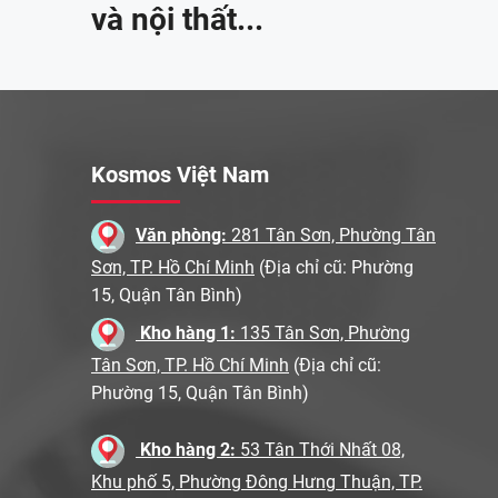
và nội thất...
Kosmos Việt Nam
Văn phòng:
281 Tân Sơn, Phường Tân
Sơn, TP. Hồ Chí Minh
(Địa chỉ cũ: Phường
15, Quận Tân Bình)
Kho hàng 1:
135 Tân Sơn, Phường
Tân Sơn, TP. Hồ Chí Minh
(Địa chỉ cũ:
Phường 15, Quận Tân Bình)
Kho hàng 2:
53 Tân Thới Nhất 08,
Khu phố 5, Phường Đông Hưng Thuận, TP.