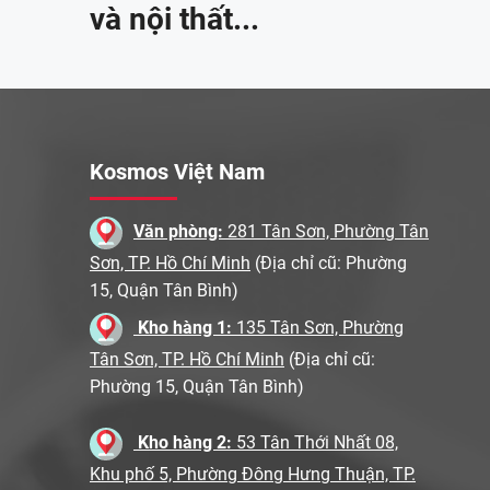
và nội thất...
Kosmos Việt Nam
Văn phòng:
281 Tân Sơn, Phường Tân
Sơn, TP. Hồ Chí Minh
(Địa chỉ cũ: Phường
15, Quận Tân Bình)
Kho hàng 1:
135 Tân Sơn, Phường
Tân Sơn, TP. Hồ Chí Minh
(Địa chỉ cũ:
Phường 15, Quận Tân Bình)
Kho hàng 2:
53 Tân Thới Nhất 08,
Khu phố 5, Phường Đông Hưng Thuận, TP.