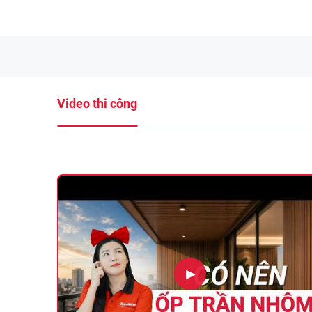
Video thi công
▶