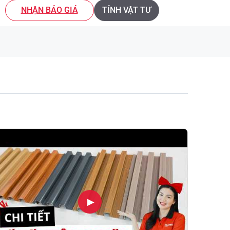
NHẬN BÁO GIÁ
TÍNH VẬT TƯ
▶