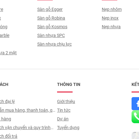
re
Sàn gỗ Egger
Nẹp nhôm
x
Sàn gỗ Robina
Nẹp inox
Sóng
Sàn gỗ Kosmos
Nẹp nhựa
arble
Sàn nhựa SPC
Sàn nhựa chịu lực
ựa 2 mặt
SÁCH
THÔNG TIN
KẾT
h đại lý
Giới thiệu
n mua hàng, thanh toán, quy
Tin tức
 hợp đồng
t hàng
Dự án
ch vận chuyển và quy trình
Tuyển dụng
n
h đổi trả