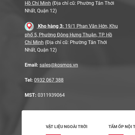
Hồ Chí Minh
(Địa chỉ cũ: Phường Tân Thới
Nhất, Quận 12)
Kho hàng 3:
19/1 Phan Văn Hớn, Khu
phố 5, Phường Đông Hưng Thuận, TP. Hồ
Chí Minh
(Địa chỉ cũ: Phường Tân Thới
Nhất, Quận 12)
Email:
sales@kosmos.vn
Tel:
0932 067 388
MST:
0311939064
VẬT LIỆU NGOÀI TRỜI
TẤM ỐP NỘI 