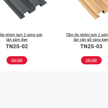
ốp nhôm lam 2 sóng sơn
Tấm ốp nhôm lam 2 són
lăn xám đen
lăn vân gỗ vàng ke
TN2S-02
TN2S-03
Chi tiết
Chi tiết