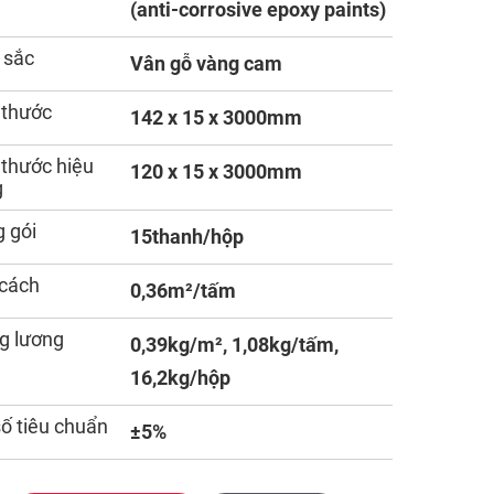
(anti-corrosive epoxy paints)
 sắc
Vân gỗ vàng cam
 thước
142 x 15 x 3000mm
 thước hiệu
120 x 15 x 3000mm
g
 gói
15thanh/hộp
cách
0,36m²/tấm
g lương
0,39kg/m², 1,08kg/tấm,
16,2kg/hộp
số tiêu chuẩn
±5%