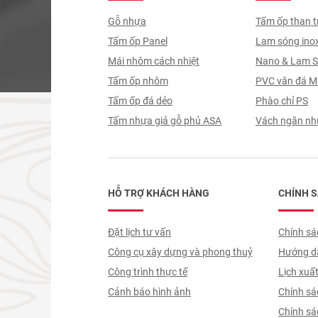
Gỗ nhựa
Tấm ốp than t
Tấm ốp Panel
Lam sóng ino
Mái nhôm cách nhiệt
Nano & Lam 
Tấm ốp nhôm
PVC vân đá M
Tấm ốp đá dẻo
Phào chỉ PS
Tấm nhựa giả gỗ phủ ASA
Vách ngăn nh
HỖ TRỢ KHÁCH HÀNG
CHÍNH 
Đặt lịch tư vấn
Chính sác
Công cụ xây dựng và phong thuỷ
Hướng dẫ
Công trình thực tế
trình ký
Lịch xuấ
Cảnh báo hình ảnh
Chính sá
giao nhậ
Chính sác