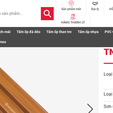
Đại lý
Hỗ
Sản phẩm mới
HÀNG THANH LÝ
ch-mái
Tấm ốp đá dẻo
Tấm ốp than tre
Tấm ốp nhựa
PVC 
smos
T
Loại
Loại
Sơn 