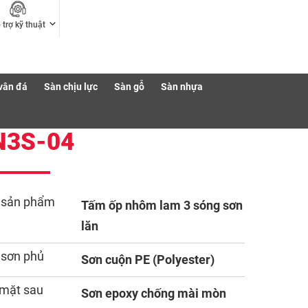
 trợ kỹ thuật
vân đá
Sàn chịu lực
Sàn gỗ
Sàn nhựa
N3S-04
 sản phẩm
Tấm ốp nhôm lam 3 sóng sơn
lăn
 sơn phủ
Sơn cuộn PE (Polyester)
mặt sau
Sơn epoxy chống mài mòn