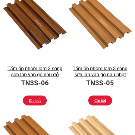
Tấm ốp nhôm lam 3 sóng
Tấm ốp nhôm lam 3 sóng
sơn lăn vân gỗ nâu đỏ
sơn lăn vân gỗ nâu nhạt
TN3S-06
TN3S-05
Chi tiết
Chi tiết