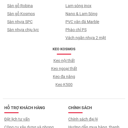
Sàn gỗ Robina
Lam sóng inox
Sàn gỗ Kosmos
Nano & Lam Sóng
Sàn nhựa SPC
PVC vân đá Marble
Sàn nhựa chịu lực
Phào chỉ PS
Vách ngăn nhựa 2 mặt
KEO KOSMOS
Keo nội thất
Keo ngoại thất
Keo đa năng
Keo K500
HỖ TRỢ KHÁCH HÀNG
CHÍNH SÁCH
Đặt lịch tư vấn
Chính sách đại lý
Công cụ xây dựng và phong
Hướng dẫn mua hàng, thanh