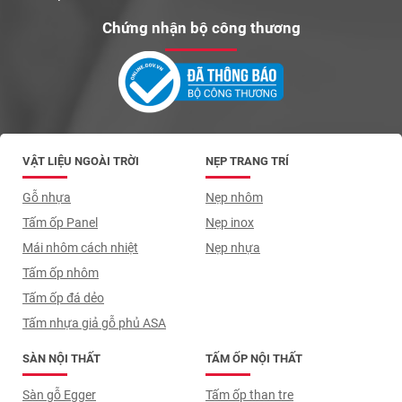
Chứng nhận bộ công thương
VẬT LIỆU NGOÀI TRỜI
NẸP TRANG TRÍ
Gỗ nhựa
Nẹp nhôm
Tấm ốp Panel
Nẹp inox
Mái nhôm cách nhiệt
Nẹp nhựa
Tấm ốp nhôm
Tấm ốp đá dẻo
Tấm nhựa giả gỗ phủ ASA
SÀN NỘI THẤT
TẤM ỐP NỘI THẤT
Sàn gỗ Egger
Tấm ốp than tre