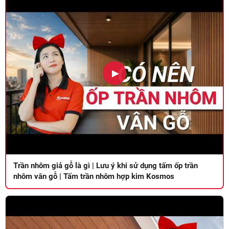
▶
Trần nhôm giả gỗ là gì | Lưu ý khi sử dụng tấm ốp trần
nhôm vân gỗ | Tấm trần nhôm hợp kim Kosmos