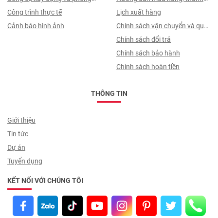
thuỷ
Công trình thực tế
toán, quy trình ký hợp đồng
Lịch xuất hàng
Cảnh báo hình ảnh
Chính sách vận chuyển và quy
trình giao nhận
Chính sách đổi trả
Chính sách bảo hành
Chính sách hoàn tiền
THÔNG TIN
Giới thiệu
Tin tức
Dự án
Tuyển dụng
KẾT NỐI VỚI CHÚNG TÔI