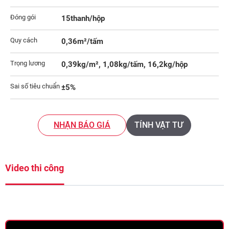
Đóng gói
15thanh/hộp
Quy cách
0,36m²/tấm
Trọng lương
0,39kg/m², 1,08kg/tấm, 16,2kg/hộp
Sai số tiêu chuẩn
±5%
NHẬN BÁO GIÁ
TÍNH VẬT TƯ
Video thi công