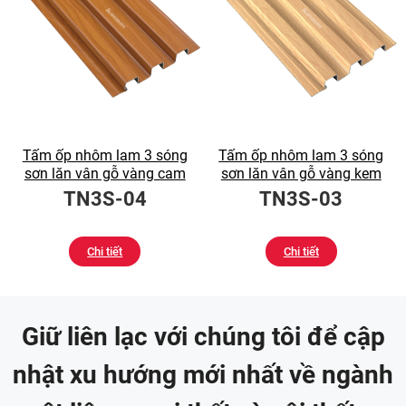
Tấm ốp nhôm lam 3 sóng
Tấm ốp nhôm lam 3 sóng
sơn lăn vân gỗ vàng cam
sơn lăn vân gỗ vàng kem
TN3S-04
TN3S-03
Chi tiết
Chi tiết
Giữ liên lạc với chúng tôi để cập
nhật xu hướng mới nhất về ngành