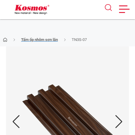
Skip
Tấm ốp nhôm sơn lăn
TN3S-07
to
content