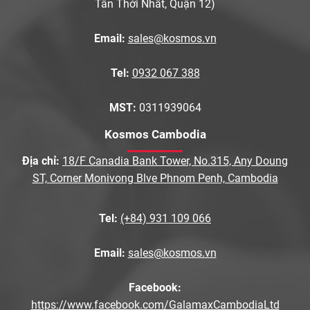
Tân Thới Nhất, Quận 12)
Email:
sales@kosmos.vn
Tel:
0932 067 388
MST:
0311939064
Kosmos Cambodia
Địa chỉ:
18/F Canadia Bank Tower, No.315, Any Doung
ST, Corner Monivong Blve Phnom Penh, Cambodia
Tel:
(+84) 931 109 066
Email:
sales@kosmos.vn
Facebook:
https://www.facebook.com/GalamaxCambodiaLtd