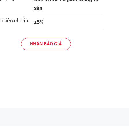
sàn
số tiêu chuẩn
±5%
NHẬN BÁO GIÁ