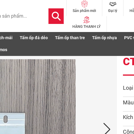
Đại lý
Hỗ
Sản phẩm mới
HÀNG THANH LÝ
ch-mái
Tấm ốp đá dẻo
Tấm ốp than tre
Tấm ốp nhựa
PVC 
smos
C
Loại
Màu
Kích
Côn