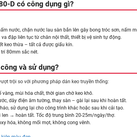
0-D có công dụng gì?
m nước, chặn nước lau sàn bắn lên gây bong tróc sơn, nấm mố
a đập liên tục từ chân nội thất, thiết bị vệ sinh tự động.
ết keo thừa – tất cả được giấu kín.
 trí 80mm sắc nét.
i công và sử dụng?
vượt trội so với phương pháp dán keo truyền thống:
 vàng, mùi hóa chất, thời gian chờ keo khô.
ớc, dây điện âm tường, thay sàn – gài lại sau khi hoàn tất.
áo, sử dụng lại cho công trình khác hoặc sau khi cải tạo.
i len → hoàn tất. Tốc độ trung bình 20-25m/ngày/thợ.
xy hóa, không mối mọt, không cong vênh.
 kiện màu đen