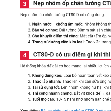
Nẹp nhôm ốp chân tường CT8
Nẹp nhôm ốp chân tường CT80-D có công dụng:
Ngăn nước – chống ẩm mốc:
Nhôm không thấ
Bảo vệ cơ học:
Dải tường 80mm sát sàn chịu v
Che khuyết điểm thi công:
Mặt cắt tấm ốp, v
Trang trí đường viền kim loại:
Tạo viền trang
CT80-D có ưu điểm gì khi th
Hệ thống khóa đế gài cơ học mang lại nhiều lợi ích 
Không dùng keo:
Loại bỏ hoàn toàn vết keo ố
Tháo lắp nhanh:
Tháo len khi cần sửa ống nư
Tái sử dụng tốt:
Len nhôm không hư hại khi th
Thi công nhanh chóng:
Bắt vít khóa đế → gà
Tuổi thọ cao:
10-15 năm nhờ nhôm hạn chế o
Xem thêm:
Bộ len chân tường nhôm CT80-D và phụ