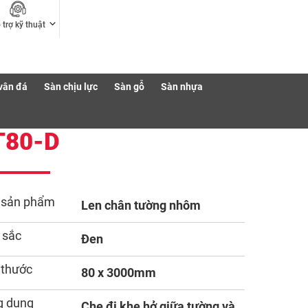
 trợ kỹ thuật
vân đá
Sàn chịu lực
Sàn gỗ
Sàn nhựa
T80-D
 sản phẩm
Len chân tường nhôm
 sắc
Đen
 thước
80 x 3000mm
g dụng
Che đi khe hở giữa tường và