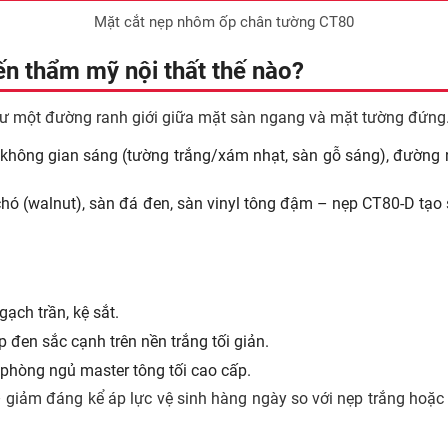
Mặt cắt nẹp nhôm ốp chân tường CT80
n thẩm mỹ nội thất thế nào?
 một đường ranh giới giữa mặt sàn ngang và mặt tường đứng. 
không gian sáng (tường trắng/xám nhạt, sàn gỗ sáng), đường
hó (walnut), sàn đá đen, sàn vinyl tông đậm – nẹp CT80-D tạo 
ạch trần, kệ sắt.
đen sắc cạnh trên nền trắng tối giản.
phòng ngủ master tông tối cao cấp.
ay – giảm đáng kể áp lực vệ sinh hàng ngày so với nẹp trắng h