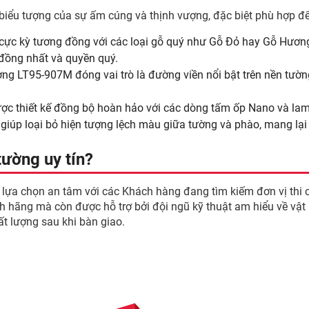
iểu tượng của sự ấm cúng và thịnh vượng, đặc biệt phù hợp đ
c kỳ tương đồng với các loại gỗ quý như Gỗ Đỏ hay Gỗ Hương.
đồng nhất và quyền quý.
g LT95-907M đóng vai trò là đường viền nổi bật trên nền tường 
ược thiết kế đồng bộ hoàn hảo với các dòng tấm ốp Nano và l
úp loại bỏ hiện tượng lệch màu giữa tường và phào, mang lại 
tường uy tín?
 lựa chọn an tâm với các Khách hàng đang tìm kiếm đơn vị thi 
hãng mà còn được hỗ trợ bởi đội ngũ kỹ thuật am hiểu về vật l
t lượng sau khi bàn giao.