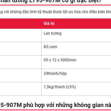
chân tường LT95-907M có gì đặc biệt?
ới những đặc tính kỹ thuật được tối ưu hóa cho điều kiện khí 
Giá trị
Len tường
Đỏ cam
95 x 12 x 3000mm
24thanh/hộp
1,5kg/thanh (±5%)
5-907M phù hợp với những không gian n