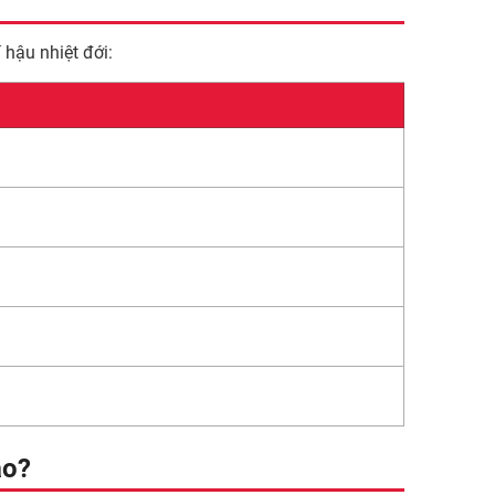
hậu nhiệt đới:
ào?