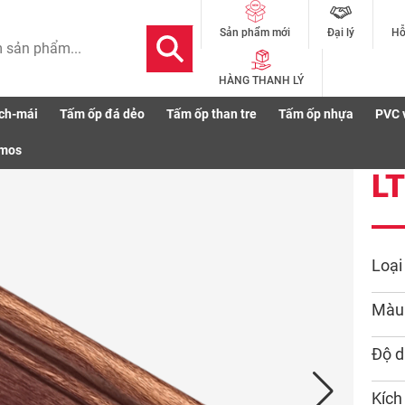
Đại lý
Hỗ
Sản phẩm mới
HÀNG THANH LÝ
ch-mái
Tấm ốp đá dẻo
Tấm ốp than tre
Tấm ốp nhựa
PVC 
smos
L
Loại
Màu
Độ d
Kích