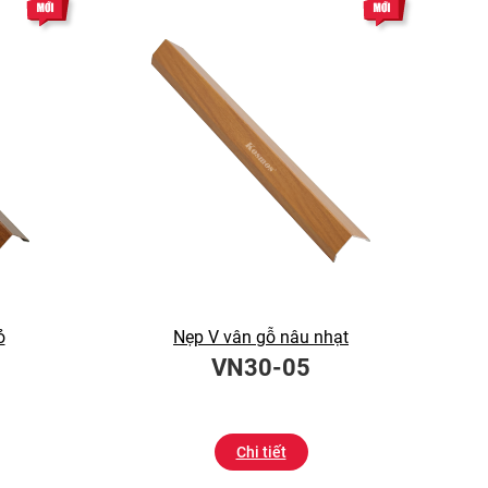
ỏ
Nẹp V vân gỗ nâu nhạt
VN30-05
Chi tiết