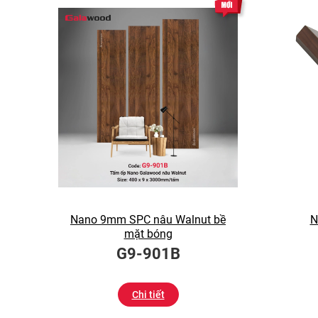
Nano 9mm SPC nâu Walnut bề
N
mặt bóng
G9-901B
Chi tiết