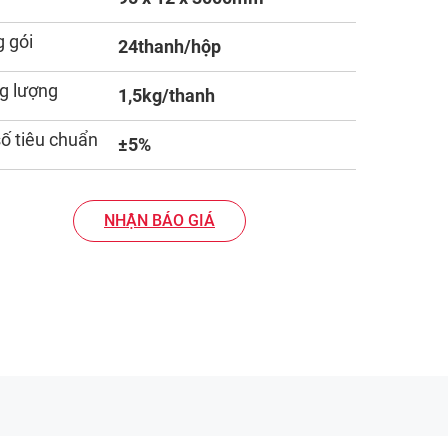
 gói
24thanh/hộp
g lượng
1,5kg/thanh
số tiêu chuẩn
±5%
NHẬN BÁO GIÁ