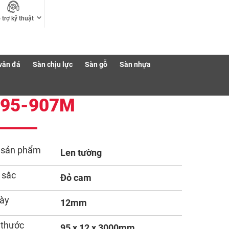
 trợ kỹ thuật
vân đá
Sàn chịu lực
Sàn gỗ
Sàn nhựa
T95-907M
 sản phẩm
Len tường
 sắc
Đỏ cam
ày
12mm
 thước
95 x 12 x 3000mm