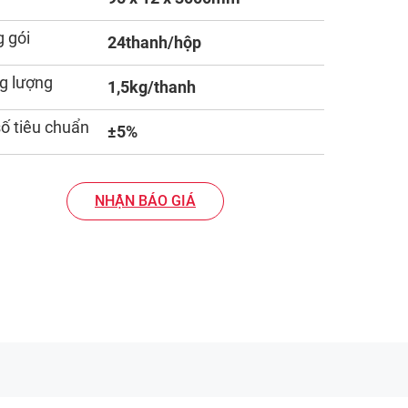
 gói
24thanh/hộp
g lượng
1,5kg/thanh
số tiêu chuẩn
±5%
NHẬN BÁO GIÁ