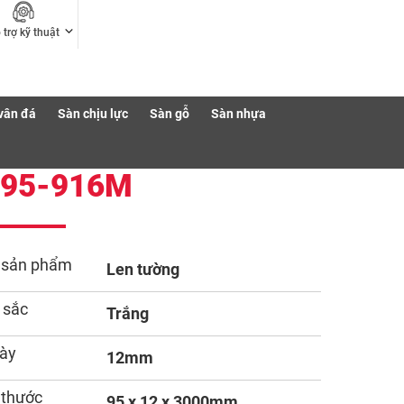
 trợ kỹ thuật
vân đá
Sàn chịu lực
Sàn gỗ
Sàn nhựa
T95-916M
 sản phẩm
Len tường
 sắc
Trắng
ày
12mm
 thước
95 x 12 x 3000mm