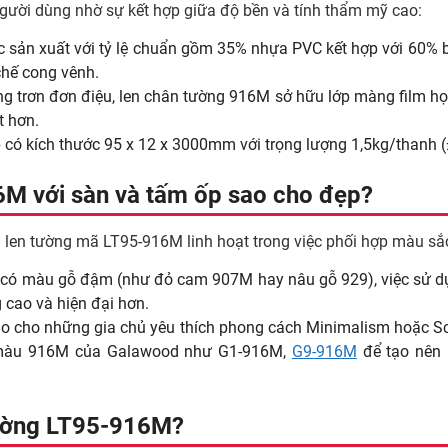
ười dùng nhờ sự kết hợp giữa độ bền và tính thẩm mỹ cao:
ản xuất với tỷ lệ chuẩn gồm 35% nhựa PVC kết hợp với 60% bộ
hế cong vênh.
g trơn đơn điệu, len chân tường 916M sở hữu lớp màng film họa t
t hơn.
 có kích thước 95 x 12 x 3000mm với trọng lượng 1,5kg/thanh 
6M với sàn và tấm ốp sao cho đẹp?
n len tường mã LT95-916M linh hoạt trong việc phối hợp màu sắ
có màu gỗ đậm (như đỏ cam 907M hay nâu gỗ 929), việc sử d
 cao và hiện đại hơn.
ảo cho những gia chủ yêu thích phong cách Minimalism hoặc S
 màu 916M của Galawood như
G1-916M
,
G9-916M
để tạo nên m
 tường LT95-916M?