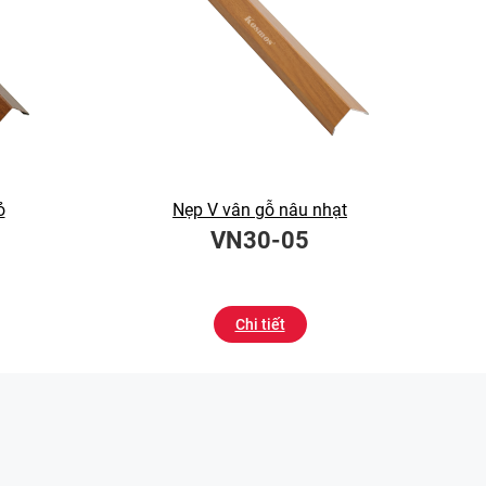
ỏ
Nẹp V vân gỗ nâu nhạt
VN30-05
Chi tiết