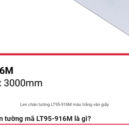
Len chân tường LT95-916M màu trắng vân giấy
ân tường mã LT95-916M là gì?