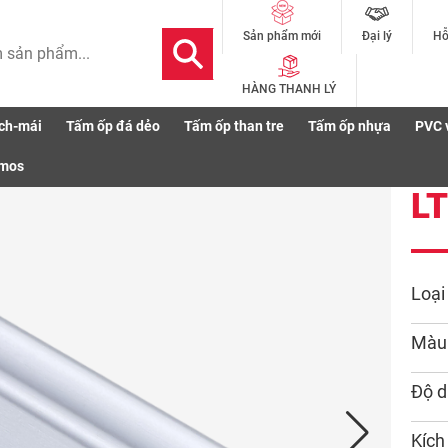
Đại lý
Hỗ
Sản phẩm mới
HÀNG THANH LÝ
ch-mái
Tấm ốp đá dẻo
Tấm ốp than tre
Tấm ốp nhựa
PVC 
smos
L
Loại
Màu
Độ d
Kích