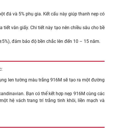
t đá và 5% phụ gia. Kết cấu này giúp thanh nẹp có
iết vân giấy. Chi tiết này tạo nên chiều sâu cho bề
(±5%), đảm bảo độ bền chắc lên đến 10 – 15 năm.
c:
ụng len tường màu trắng 916M sẽ tạo ra một đường
candinavian. Bạn có thể kết hợp nẹp 916M cùng các
ột hệ vách trang trí trắng tinh khôi, liền mạch và