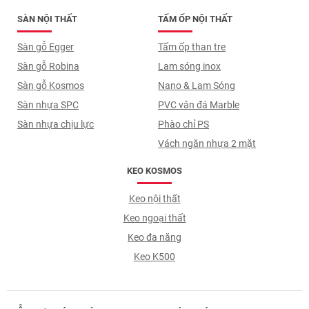
SÀN NỘI THẤT
TẤM ỐP NỘI THẤT
Sàn gỗ Egger
Tấm ốp than tre
Sàn gỗ Robina
Lam sóng inox
Sàn gỗ Kosmos
Nano & Lam Sóng
Sàn nhựa SPC
PVC vân đá Marble
Sàn nhựa chịu lực
Phào chỉ PS
Vách ngăn nhựa 2 mặt
KEO KOSMOS
Keo nội thất
Keo ngoại thất
Keo đa năng
Keo K500