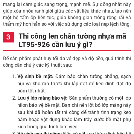
mang lại cảm giác sang trọng, mạnh mẽ. Sự đồng nhất này
giúp xóa nhòa ranh giới giữa các vật liệu khác nhau, tạo nên
một hệ tấm ốp liên tục, giúp không gian trông rộng rãi và
thẩm mỹ hơn hẳn so với việc sử dụng các loại nẹp lệch tông.
Thi công len chân tường nhựa mã
LT95-926 cần lưu ý gì?
Để sản phẩm phát huy tối đa vẻ đẹp và độ bền, quá trình thi
công cần chú ý các kỹ thuật sau:
Vệ sinh bề mặt:
Đảm bảo chân tường phẳng, sạch
bụi và khô ráo trước khi lắp đặt để keo dính đạt độ
bám tốt nhất.
Lưu ý lớp màng bảo vệ:
Sản phẩm thường có một lớp
nilon bảo vệ bề mặt. Bạn chỉ nên lột bỏ lớp màng này
sau khi đã hoàn tất thi công để tránh tình trạng keo
bám hoặc vật dụng khác làm trầy xước bề mặt phụ
kiện trong quá trình làm việc.
Vệ sinh sau thi công:
Nếu có vết keo thừa dính trên bề