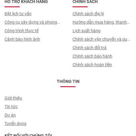
HỖ TRỢ KHÁCH HÀNG
CHÍNH SÁCH
Đặt lịch tư vấn
Chính sách đại lý
Công cụ xây dựng và phong
Hướng dẫn mua hàng, thanh
thuỷ
Công trình thực tế
toán, quy trình ký hợp đồng
Lịch xuất hàng
Cảnh báo hình ảnh
Chính sách vận chuyển và quy
trình giao nhận
Chính sách đổi trả
Chính sách bảo hành
Chính sách hoàn tiền
THÔNG TIN
Giới thiệu
Tin tức
Dự án
Tuyển dụng
KẾT NỐI VỚI CHÚNG TÔI