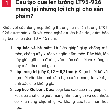
Cấu tạo của len tường LT95-926
mang lại những lợi ích gì cho sản
phẩm?
Khác với các dòng nẹp thông thường, len chân tường LT95-
926 được sản xuất với công nghệ đa lớp hiện đại, đảm bảo
sự bền bỉ lên đến 10 – 15 năm:
Lớp bảo vệ bề mặt:
Là “lớp giáp” giúp chống mài
mòn, chống trầy xước và ngăn nấm mốc. Đặc biệt, lớp
này giúp giữ cho đường vân luôn sắc nét và không bị
bay màu theo thời gian.
Lớp trang trí (dày 0,12 – 0,21mm):
Được thiết kế với
họa tiết vân kim loại xám bạc xước, mang lại vẻ đẹp
tinh xảo cho không gian.
Lớp keo Kleiberit Đức:
Loại keo cao cấp này giúp liên
kết siêu chặt chẽ giữa màng film trang trí và cốt nhựa,
có khả năng chịu nhiệt và kháng các tác nhân hóa
học.