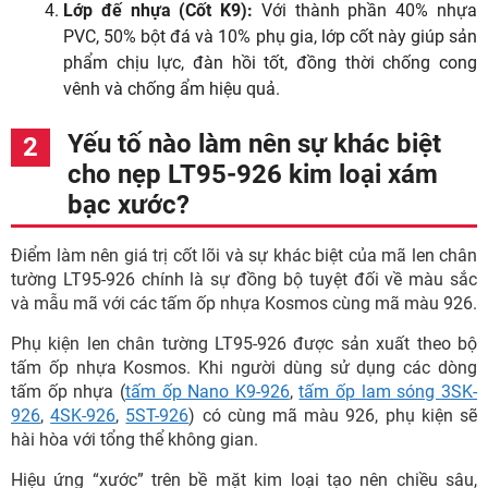
Lớp đế nhựa (Cốt K9):
Với thành phần 40% nhựa
PVC, 50% bột đá và 10% phụ gia, lớp cốt này giúp sản
phẩm chịu lực, đàn hồi tốt, đồng thời chống cong
vênh và chống ẩm hiệu quả.
Yếu tố nào làm nên sự khác biệt
cho nẹp LT95-926 kim loại xám
bạc xước?
Điểm làm nên giá trị cốt lõi và sự khác biệt của mã len chân
tường LT95-926 chính là sự đồng bộ tuyệt đối về màu sắc
và mẫu mã với các tấm ốp nhựa Kosmos cùng mã màu 926.
Phụ kiện len chân tường LT95-926 được sản xuất theo bộ
tấm ốp nhựa Kosmos. Khi người dùng sử dụng các dòng
tấm ốp nhựa (
tấm ốp Nano K9-926
,
tấm ốp lam sóng 3SK-
926
,
4SK-926
,
5ST-926
) có cùng mã màu 926, phụ kiện sẽ
hài hòa với tổng thể không gian.
Hiệu ứng “xước” trên bề mặt kim loại tạo nên chiều sâu,