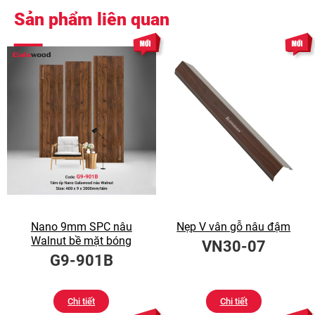
Sản phẩm liên quan
Nano 9mm SPC nâu
Nẹp V vân gỗ nâu đậm
Walnut bề mặt bóng
VN30-07
G9-901B
Chi tiết
Chi tiết