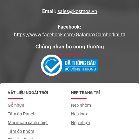
Email:
sales@kosmos.vn
Facebook:
https://www.facebook.com/GalamaxCambodiaLtd
Chứng nhận bộ công thương
VẬT LIỆU NGOÀI TRỜI
NẸP TRANG TRÍ
Gỗ nhựa
Nẹp nhôm
Tấm ốp Panel
Nẹp inox
Mái nhôm cách nhiệt
Nẹp nhựa
Tấm ốp nhôm