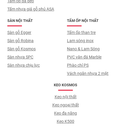
Tấm ốp đá dẻo
Tấm nhựa giả gỗ phủ ASA
SÀN NỘI THẤT
TẤM ỐP NỘI THẤT
Sàn gỗ Egger
Tấm ốp than tre
Sàn gỗ Robina
Lam sóng inox
Sàn gỗ Kosmos
Nano & Lam Sóng
Sàn nhựa SPC
PVC vân đá Marble
Sàn nhựa chịu lực
Phào chỉ PS
Vách ngăn nhựa 2 mặt
KEO KOSMOS
Keo nội thất
Keo ngoại thất
Keo đa năng
Keo K500