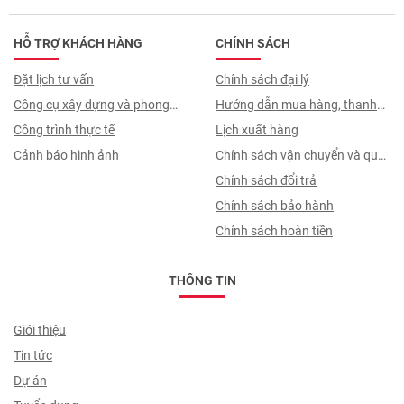
HỖ TRỢ KHÁCH HÀNG
CHÍNH SÁCH
Đặt lịch tư vấn
Chính sách đại lý
Công cụ xây dựng và phong
Hướng dẫn mua hàng, thanh
thuỷ
Công trình thực tế
toán, quy trình ký hợp đồng
Lịch xuất hàng
Cảnh báo hình ảnh
Chính sách vận chuyển và quy
trình giao nhận
Chính sách đổi trả
Chính sách bảo hành
Chính sách hoàn tiền
THÔNG TIN
Giới thiệu
Tin tức
Dự án