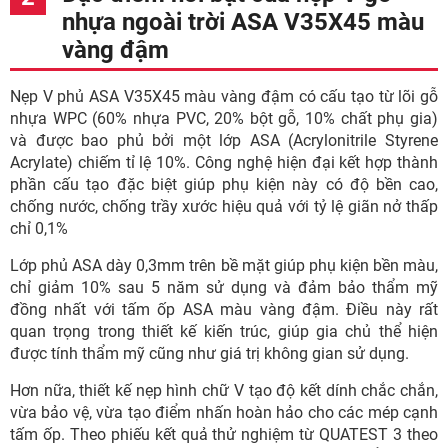
nhựa ngoài trời ASA V35X45 màu
vàng đậm
Nẹp V phủ ASA V35X45 màu vàng đậm có cấu tạo từ lõi gỗ
nhựa WPC (60% nhựa PVC, 20% bột gỗ, 10% chất phụ gia)
và được bao phủ bởi một lớp ASA (Acrylonitrile Styrene
Acrylate) chiếm tỉ lệ 10%. Công nghệ hiện đại kết hợp thành
phần cấu tạo đặc biệt giúp phụ kiện này có độ bền cao,
chống nước, chống trầy xước hiệu quả với tỷ lệ giãn nở thấp
chỉ 0,1%
Lớp phủ ASA dày 0,3mm trên bề mặt giúp phụ kiện bền màu,
chỉ giảm 10% sau 5 năm sử dụng và đảm bảo thẩm mỹ
đồng nhất với tấm ốp ASA màu vàng đậm. Điều này rất
quan trọng trong thiết kế kiến trúc, giúp gia chủ thể hiện
được tính thẩm mỹ cũng như giá trị không gian sử dụng.
Hơn nữa, thiết kế nẹp hình chữ V tạo độ kết dính chắc chắn,
vừa bảo vệ, vừa tạo điểm nhấn hoàn hảo cho các mép cạnh
tấm ốp. Theo phiếu kết quả thử nghiệm từ QUATEST 3 theo