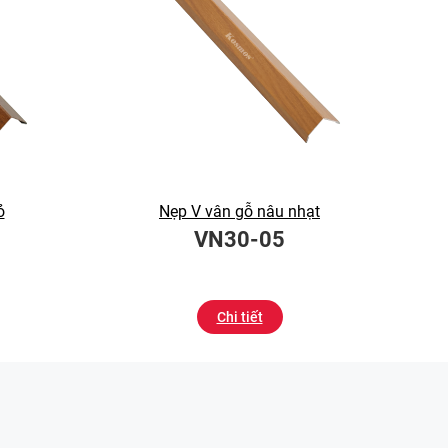
ỏ
Nẹp V vân gỗ nâu nhạt
VN30-05
Chi tiết