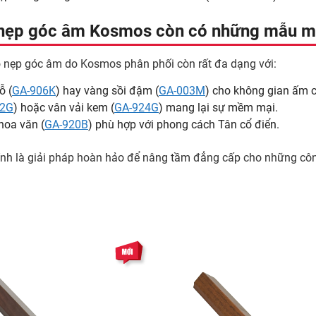
ện nẹp góc âm Kosmos còn có những mẫu 
 nẹp góc âm do Kosmos phân phối còn rất đa dạng với:
ỗ (
GA-906K
) hay vàng sồi đậm (
GA-003M
) cho không gian ấm 
22G
) hoặc vân vải kem (
GA-924G
) mang lại sự mềm mại.
hoa văn (
GA-920B
) phù hợp với phong cách Tân cổ điển.
 là giải pháp hoàn hảo để nâng tầm đẳng cấp cho những công t