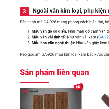
Ngoài vân kim loại, phụ ki
Bên cạnh mã GA-926 mang phong cách hiện đại, bộ
Mẫu vân gỗ cổ điển:
Như màu đỏ cam vân g
Mẫu vân vải tinh tế:
Như vân vải xám (
GA-9
Mẫu hoa văn nghệ thuật:
Như vân giấy kem 
Nẹp góc âm GA-926 màu kim loại xám bạc xước chính
Sản phẩm liên quan