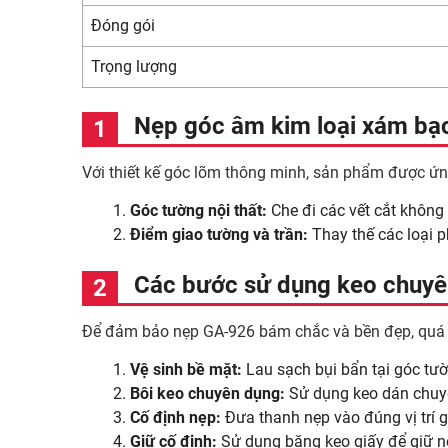
Đóng gói
Trọng lượng
Nẹp góc âm kim loại xám bạc
Với thiết kế góc lõm thông minh, sản phẩm được ứng d
Góc tường nội thất:
Che đi các vết cắt không
Điểm giao tường và trần:
Thay thế các loại p
Các bước sử dụng keo chuyê
Để đảm bảo nẹp GA-926 bám chắc và bền đẹp, quá tr
Vệ sinh bề mặt:
Lau sạch bụi bẩn tại góc tư
Bôi keo chuyên dụng:
Sử dụng keo dán chuyê
Cố định nẹp:
Đưa thanh nẹp vào đúng vị trí g
Giữ cố định:
Sử dụng băng keo giấy để giữ nẹ