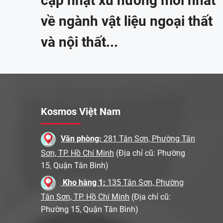
cập nhật xu hướng mới nhất
về ngành vật liệu ngoại thất
và nội thất...
Kosmos Việt Nam
Văn phòng:
281 Tân Sơn, Phường Tân
Sơn, TP. Hồ Chí Minh
(Địa chỉ cũ: Phường
15, Quận Tân Bình)
Kho hàng 1:
135 Tân Sơn, Phường
Tân Sơn, TP. Hồ Chí Minh
(Địa chỉ cũ:
Phường 15, Quận Tân Bình)