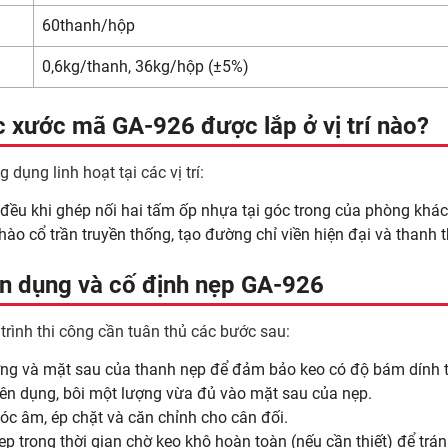
60thanh/hộp
0,6kg/thanh, 36kg/hộp (±5%)
 xước mã GA-926 được lắp ở vị trí nào?
ụng linh hoạt tại các vị trí:
 đều khi ghép nối hai tấm ốp nhựa tại góc trong của phòng khá
hào cổ trần truyền thống, tạo đường chỉ viền hiện đại và thanh 
n dụng và cố định nẹp GA-926
ình thi công cần tuân thủ các bước sau:
ờng và mặt sau của thanh nẹp để đảm bảo keo có độ bám dính t
n dụng, bôi một lượng vừa đủ vào mặt sau của nẹp.
óc âm, ép chặt và căn chỉnh cho cân đối.
p trong thời gian chờ keo khô hoàn toàn (nếu cần thiết) để trán