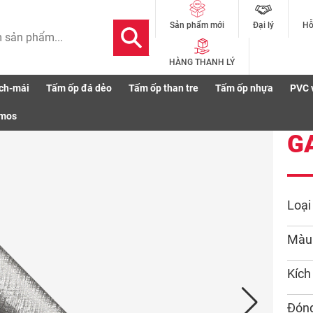
Đại lý
Hỗ
Sản phẩm mới
HÀNG THANH LÝ
ch-mái
Tấm ốp đá dẻo
Tấm ốp than tre
Tấm ốp nhựa
PVC 
smos
G
Loại
Màu
Kích
Đóng