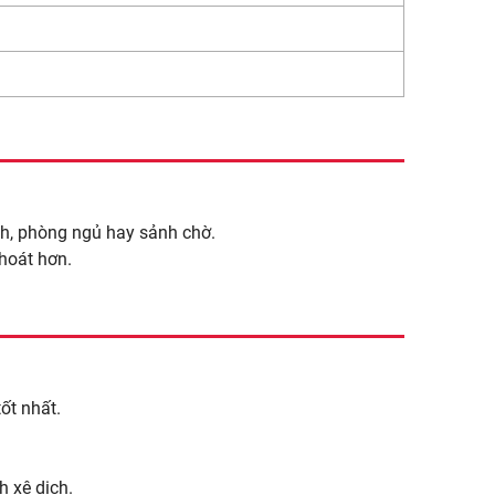
ch, phòng ngủ hay sảnh chờ.
thoát hơn.
ốt nhất.
h xê dịch.