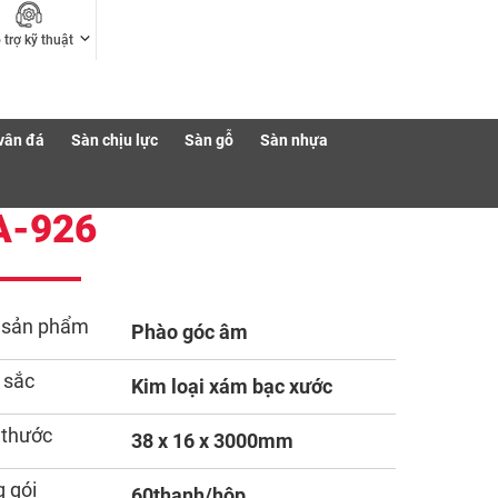
 trợ kỹ thuật
vân đá
Sàn chịu lực
Sàn gỗ
Sàn nhựa
A-926
 sản phẩm
Phào góc âm
 sắc
Kim loại xám bạc xước
 thước
38 x 16 x 3000mm
 gói
60thanh/hộp