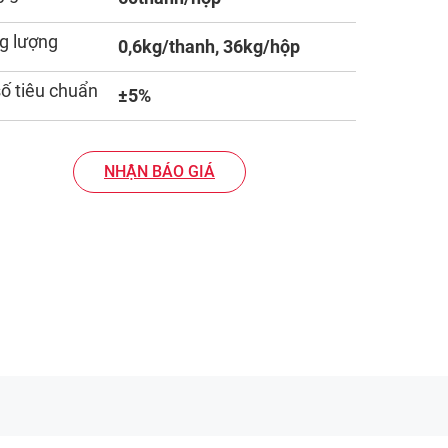
g lượng
0,6kg/thanh, 36kg/hộp
số tiêu chuẩn
±5%
NHẬN BÁO GIÁ