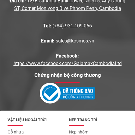
Địa chỉ:
18/F Canadia Bank Tower, No.315, Any Doung
ST, Corner Monivong Blve Phnom Penh, Cambodia
Tel:
(+84) 931 109 066
Email:
sales@kosmos.vn
Facebook:
https://www.facebook.com/GalamaxCambodiaLtd
Chứng nhận bộ công thương
VẬT LIỆU NGOÀI TRỜI
NẸP TRANG TRÍ
Gỗ nhựa
Nẹp nhôm