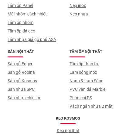
Tấm ốp Panel
Nẹp inox
Mái nhôm cách nhiệt
Nẹp nhựa
Tấm ốp nhôm
Tấm ốp đá dẻo
Tấm nhựa giả gỗ phủ ASA
SÀN NỘI THẤT
TẤM ỐP NỘI THẤT
Sàn gỗ Egger
Tấm ốp than tre
Sàn gỗ Robina
Lam sóng inox
Sàn gỗ Kosmos
Nano & Lam Sóng
Sàn nhựa SPC
PVC vân đá Marble
Sàn nhựa chịu lực
Phào chỉ PS
Vách ngăn nhựa 2 mặt
KEO KOSMOS
Keo nội thất