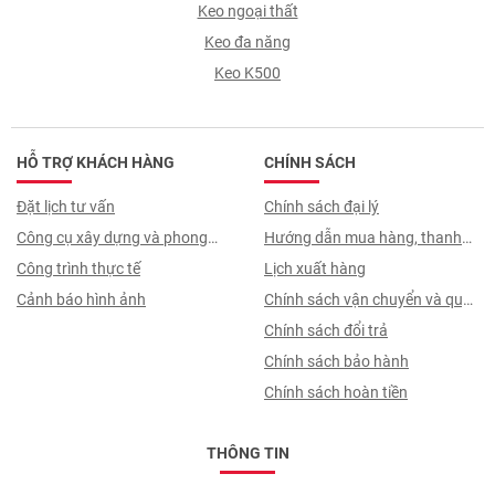
Keo ngoại thất
Keo đa năng
Keo K500
HỖ TRỢ KHÁCH HÀNG
CHÍNH SÁCH
Đặt lịch tư vấn
Chính sách đại lý
Công cụ xây dựng và phong
Hướng dẫn mua hàng, thanh
thuỷ
Công trình thực tế
toán, quy trình ký hợp đồng
Lịch xuất hàng
Cảnh báo hình ảnh
Chính sách vận chuyển và quy
trình giao nhận
Chính sách đổi trả
Chính sách bảo hành
Chính sách hoàn tiền
THÔNG TIN