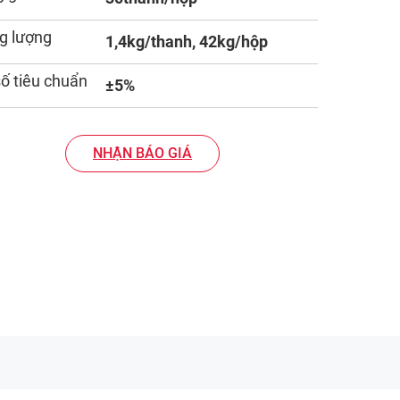
g lượng
1,4kg/thanh, 42kg/hộp
số tiêu chuẩn
±5%
NHẬN BÁO GIÁ