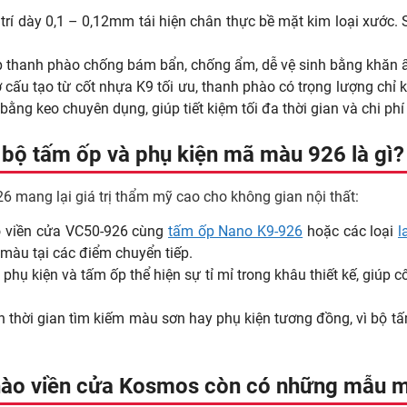
 trí dày 0,1 – 0,12mm tái hiện chân thực bề mặt kim loại xước
p thanh phào chống bám bẩn, chống ẩm, dễ vệ sinh bằng khăn 
 cấu tạo từ cốt nhựa K9 tối ưu, thanh phào có trọng lượng chỉ
ằng keo chuyên dụng, giúp tiết kiệm tối đa thời gian và chi ph
n bộ tấm ốp và phụ kiện mã màu 926 là gì?
 mang lại giá trị thẩm mỹ cao cho không gian nội thất:
o viền cửa VC50-926 cùng
tấm ốp Nano K9-926
hoặc các loại
l
 màu tại các điểm chuyển tiếp.
hụ kiện và tấm ốp thể hiện sự tỉ mỉ trong khâu thiết kế, giúp 
 thời gian tìm kiếm màu sơn hay phụ kiện tương đồng, vì bộ 
 phào viền cửa Kosmos còn có những mẫu 