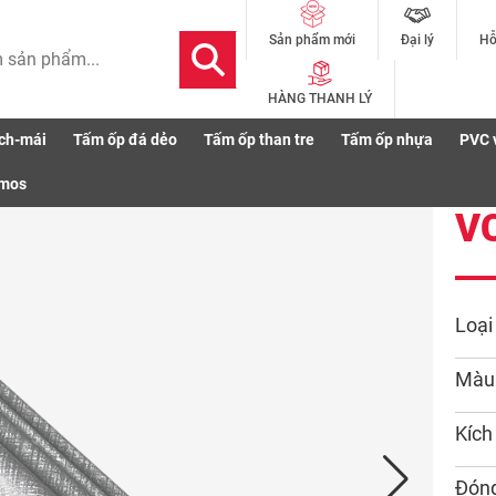
Đại lý
Hỗ
Sản phẩm mới
HÀNG THANH LÝ
ch-mái
Tấm ốp đá dẻo
Tấm ốp than tre
Tấm ốp nhựa
PVC 
50-926
smos
V
Loại
Màu
Kích
Đóng