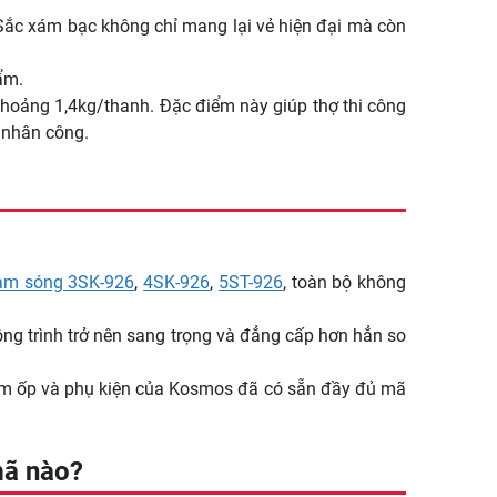
. Sắc xám bạc không chỉ mang lại vẻ hiện đại mà còn
ẩm.
 khoảng 1,4kg/thanh. Đặc điểm này giúp thợ thi công
í nhân công.
am sóng 3SK-926
,
4SK-926
,
5ST-926
, toàn bộ không
công trình trở nên sang trọng và đẳng cấp hơn hẳn so
tấm ốp và phụ kiện của Kosmos đã có sẵn đầy đủ mã
mã nào?