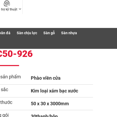
 trợ kỹ thuật
vân đá
Sàn chịu lực
Sàn gỗ
Sàn nhựa
C50-926
 sản phẩm
Phào viền cửa
 sắc
Kim loại xám bạc xước
 thước
50 x 30 x 3000mm
 gói
30thanh/hộp