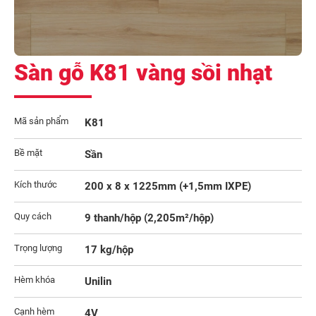
Sàn gỗ K81 vàng sồi nhạt
Mã sản phẩm
K81
Bề mặt
Sần
Kích thước
200 x 8 x 1225mm (+1,5mm IXPE)
Quy cách
9 thanh/hộp (2,205m²/hộp)
Trọng lượng
17 kg/hộp
Hèm khóa
Unilin
Cạnh hèm
4V