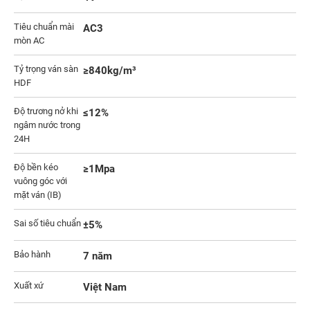
Tiêu chuẩn mài
AC3
mòn AC
Tỷ trọng ván sàn
≥840kg/m³
HDF
Độ trương nở khi
≤12%
ngâm nước trong
24H
Độ bền kéo
≥1Mpa
vuông góc với
mặt ván (IB)
Sai số tiêu chuẩn
±5%
Bảo hành
7 năm
Xuất xứ
Việt Nam