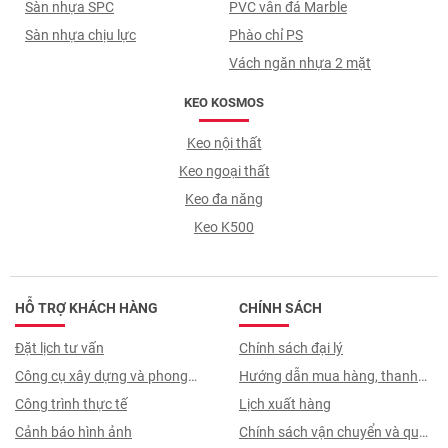
Sàn nhựa SPC
PVC vân đá Marble
Sàn nhựa chịu lực
Phào chỉ PS
Vách ngăn nhựa 2 mặt
KEO KOSMOS
Keo nội thất
Keo ngoại thất
Keo đa năng
Keo K500
HỖ TRỢ KHÁCH HÀNG
CHÍNH SÁCH
Đặt lịch tư vấn
Chính sách đại lý
Công cụ xây dựng và phong
Hướng dẫn mua hàng, thanh
thuỷ
Công trình thực tế
toán, quy trình ký hợp đồng
Lịch xuất hàng
Cảnh báo hình ảnh
Chính sách vận chuyển và quy