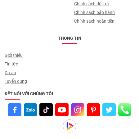
trình giao nhận
Chính sách đổi trả
Chính sách bảo hành
Chính sách hoàn tiền
THÔNG TIN
Giới thiệu
Tin tức
Dự án
Tuyển dụng
KẾT NỐI VỚI CHÚNG TÔI