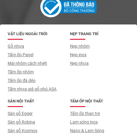
VẬT LIỆU NGOÀI TRỜI
NẸP TRANG TRÍ
Gỗ nhựa
Nẹp nhôm
Tấm ốp Panel
Nẹp inox
Mái nhôm cách nhiệt
Nẹp nhựa
Tấm ốp nhôm
Tấm ốp đá dẻo
Tấm nhựa giả gỗ phủ ASA
SÀN NỘI THẤT
TẤM ỐP NỘI THẤT
Sàn gỗ Egger
Tấm ốp than tre
Sàn gỗ Robina
Lam sóng inox
Sàn gỗ Kosmos
Nano & Lam Sóng