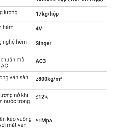
g lượng
17kg/hộp
h hèm
4V
g nghệ hèm
Singer
á
 chuẩn mài
AC3
 AC
rọng ván sàn
≥800kg/m³
rương nở khi
≤12%
 nước trong
ền kéo vuông
≥1Mpa
với mặt ván