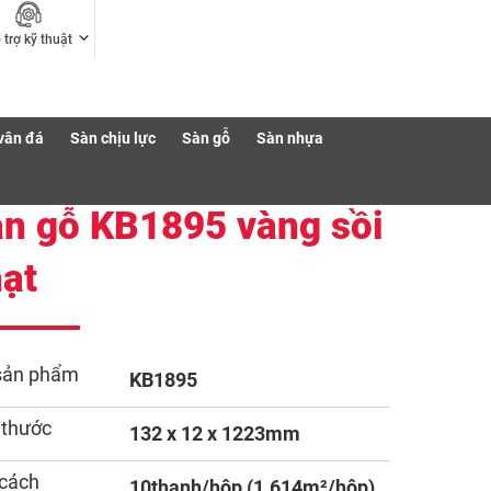
 trợ kỹ thuật
vân đá
Sàn chịu lực
Sàn gỗ
Sàn nhựa
n gỗ KB1895 vàng sồi
ạt
sản phẩm
KB1895
 thước
132 x 12 x 1223mm
cách
10thanh/hộp (1.614m²/hộp)