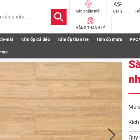
Đại lý
Hỗ
Sản phẩm mới
HÀNG THANH LÝ
ch-mái
Tấm ốp đá dẻo
Tấm ốp than tre
Tấm ốp nhựa
PVC 
n gỗ KB1895 vàng sồi nhạt
smos
Sà
nh
Mã 
Kích
Quy 