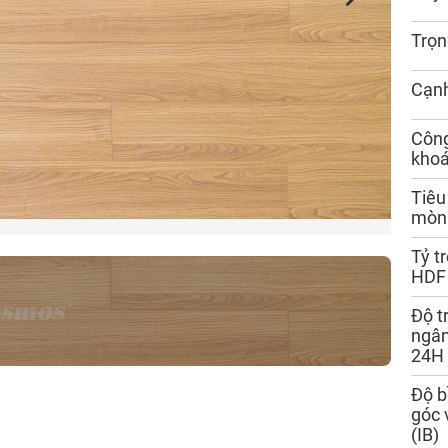
Trọn
Cạn
Côn
kho
Tiêu
mòn
Tỷ t
HDF
Độ t
ngâm
24H
Độ b
góc 
(IB)