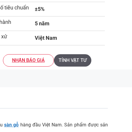
số tiêu chuẩn
±5%
 hành
5 năm
 xứ
Việt Nam
NHẬN BÁO GIÁ
TÍNH VẬT TƯ
ệu
sàn gỗ
hàng đầu Việt Nam. Sản phẩm được sản
.