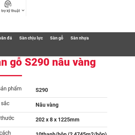
 trợ kỹ thuật
vân đá
Sàn chịu lực
Sàn gỗ
Sàn nhựa
n gỗ S290 nâu vàng
sản phẩm
S290
 sắc
Nâu vàng
 thước
202 x 8 x 1225mm
cách
10thanh/hộp (2,4745m2/hộp)