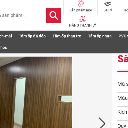
Đại lý
Hỗ
Sản phẩm mới
HÀNG THANH LÝ
ch-mái
Tấm ốp đá dẻo
Tấm ốp than tre
Tấm ốp nhựa
PVC 
n gỗ S290 nâu vàng
smos
Sà
Mã 
Màu
Kích
Quy 