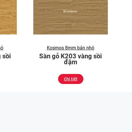
hỏ
Kosmos 8mm bản nhỏ
 sồi
Sàn gỗ K203 vàng sồi
đậm
Chi tiết