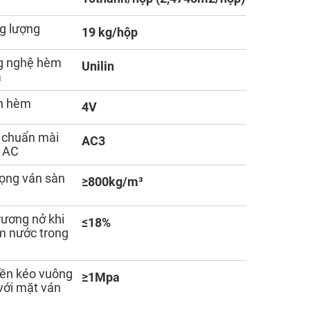
g lượng
19 kg/hộp
g nghệ hèm
Unilin
á
h hèm
4V
 chuẩn mài
AC3
 AC
rọng ván sàn
≥800kg/m³
rương nở khi
≤18%
 nước trong
ền kéo vuông
≥1Mpa
với mặt ván