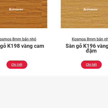
osmos 8mm bản nhỏ
Kosmos 8mm bản n
 gỗ K198 vàng cam
Sàn gỗ K196 vàng
đậm
Chi tiết
Chi tiết