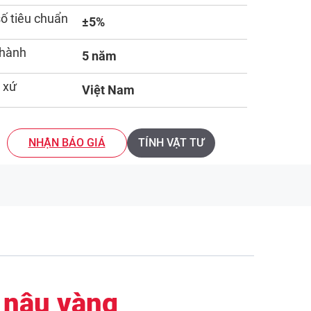
số tiêu chuẩn
±5%
 hành
5 năm
 xứ
Việt Nam
NHẬN BÁO GIÁ
TÍNH VẬT TƯ
 nâu vàng