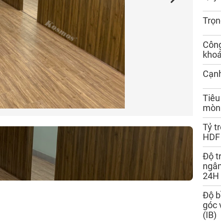
Trọn
Côn
kho
Cạn
Tiêu
mòn
Tỷ t
HDF
Độ t
ngâm
24H
Độ b
góc 
(IB)