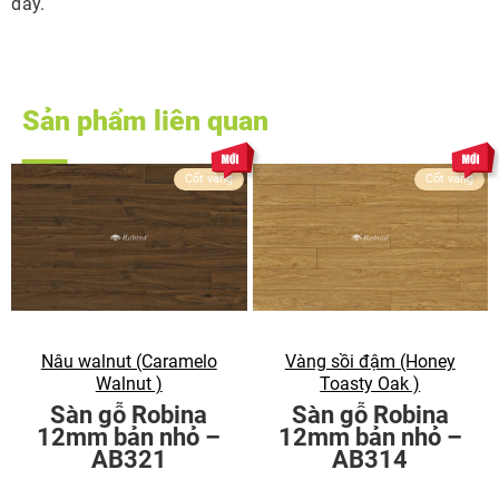
đây.
Sản phẩm liên quan
Cốt vàng
Cốt vàng
Nâu walnut (Caramelo
Vàng sồi đậm (Honey
Walnut )
Toasty Oak )
Sàn gỗ Robina
Sàn gỗ Robina
12mm bản nhỏ –
12mm bản nhỏ –
AB321
AB314