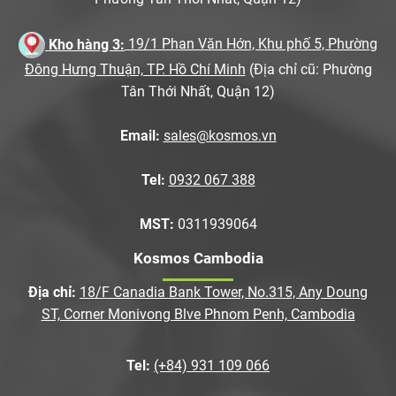
Kho hàng 3:
19/1 Phan Văn Hớn, Khu phố 5, Phường
Đông Hưng Thuận, TP. Hồ Chí Minh
(Địa chỉ cũ: Phường
Tân Thới Nhất, Quận 12)
Email:
sales@kosmos.vn
Tel:
0932 067 388
MST:
0311939064
Kosmos Cambodia
Địa chỉ:
18/F Canadia Bank Tower, No.315, Any Doung
ST, Corner Monivong Blve Phnom Penh, Cambodia
Tel:
(+84) 931 109 066