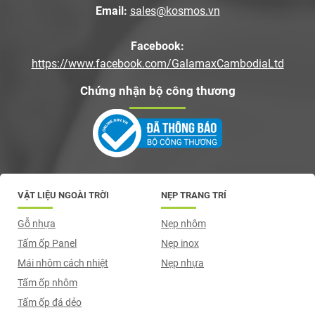
Email:
sales@kosmos.vn
Facebook:
https://www.facebook.com/GalamaxCambodiaLtd
Chứng nhận bộ công thương
VẬT LIỆU NGOÀI TRỜI
NẸP TRANG TRÍ
Gỗ nhựa
Nẹp nhôm
Tấm ốp Panel
Nẹp inox
Mái nhôm cách nhiệt
Nẹp nhựa
Tấm ốp nhôm
Tấm ốp đá dẻo