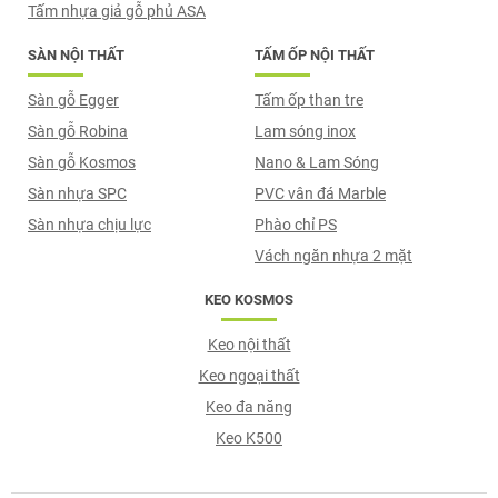
Tấm nhựa giả gỗ phủ ASA
SÀN NỘI THẤT
TẤM ỐP NỘI THẤT
Sàn gỗ Egger
Tấm ốp than tre
Sàn gỗ Robina
Lam sóng inox
Sàn gỗ Kosmos
Nano & Lam Sóng
Sàn nhựa SPC
PVC vân đá Marble
Sàn nhựa chịu lực
Phào chỉ PS
Vách ngăn nhựa 2 mặt
KEO KOSMOS
Keo nội thất
Keo ngoại thất
Keo đa năng
Keo K500