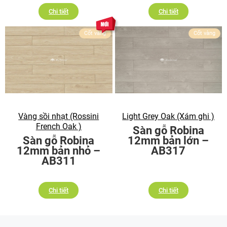
Chi tiết
Chi tiết
Cốt vàng
Cốt vàng
Vàng sồi nhạt (Rossini
Light Grey Oak (Xám ghi )
French Oak )
Sàn gỗ Robina
Sàn gỗ Robina
12mm bản lớn –
12mm bản nhỏ –
AB317
AB311
Chi tiết
Chi tiết