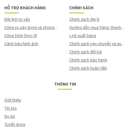
HỖ TRỢ KHÁCH HÀNG
CHÍNH SÁCH
Đặt lịch tư vấn
Chính sách đại lý
Công cụ xây dựng và phong
Hướng dẫn mua hàng, thanh
thuỷ
Công trình thực tế
toán, quy trình ký hợp đồng
Lịch xuất hàng
Cảnh báo hình ảnh
Chính sách vận chuyển và quy
trình giao nhận
Chính sách đổi trả
Chính sách bảo hành
Chính sách hoàn tiền
THÔNG TIN
Giới thiệu
Tin tức
Dự án
Tuyển dụng