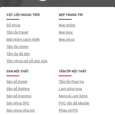
VẬT LIỆU NGOÀI TRỜI
NẸP TRANG TRÍ
Gỗ nhựa
Nẹp nhôm
Tấm ốp Panel
Nẹp inox
Mái nhôm cách nhiệt
Nẹp nhựa
Tấm ốp nhôm
Tấm ốp đá dẻo
Tấm nhựa giả gỗ phủ ASA
SÀN NỘI THẤT
TẤM ỐP NỘI THẤT
Sàn gỗ Egger
Tấm ốp than tre
Sàn gỗ Robina
Lam sóng inox
Sàn gỗ Kosmos
Nano & Lam Sóng
Sàn nhựa SPC
PVC vân đá Marble
Sàn nhựa chịu lực
Phào chỉ PS