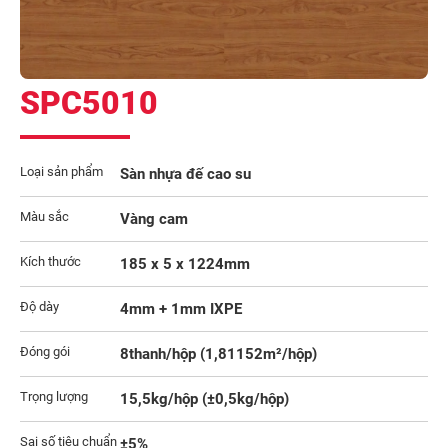
SPC5010
Loại sản phẩm
Sàn nhựa đế cao su
Màu sắc
Vàng cam
Kích thước
185 x 5 x 1224mm
Độ dày
4mm + 1mm IXPE
Đóng gói
8thanh/hộp (1,81152m²/hộp)
Trọng lượng
15,5kg/hộp (±0,5kg/hộp)
Sai số tiêu chuẩn
±5%