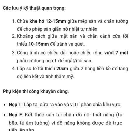
Các lưu ý kỹ thuật quan trọng:
Chừa
khe hở 12-15mm
giữa mép sàn và chân tường
để cho phép sàn giãn nở nhiệt tự nhiên.
Khoảng cách giữa mặt sàn và chân cánh cửa tối
thiểu
10-15mm
để tránh va quẹt.
Công trình có chiều dài hoặc chiều rộng
vượt 7 mét
phải sử dụng nẹp T để ngắt/nối sàn.
Lắp so le tối thiểu
20cm
giữa 2 hàng liền kề để tăng
độ liên kết và tính thẩm mỹ.
Phụ kiện thi công khuyên dùng:
: Lắp tại cửa ra vào và vị trí phân chia khu vực.
Nẹp T
: Kết thúc sàn tại chân đồ nội thất nặng (tủ
Nẹp F
bếp, tủ âm tường) vì đồ nặng không được đè trực
tiếp lên sàn.