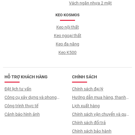
Vách ngăn nhựa 2 mặt
KEO KOSMOS
Keo nội thất
Keo ngoại thất
Keo đa năng
Keo K500
HỖ TRỢ KHÁCH HÀNG
CHÍNH SÁCH
Đặt lịch tư vấn
Chính sách đại lý
Công cụ xây dựng và phong
Hướng dẫn mua hàng, thanh
thuỷ
Công trình thực tế
toán, quy trình ký hợp đồng
Lịch xuất hàng
Cảnh báo hình ảnh
Chính sách vận chuyển và quy
trình giao nhận
Chính sách đổi trả
Chính sách bảo hành