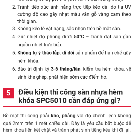
Tránh tiếp xúc ánh nắng trực tiếp kéo dài do tia UV
cường độ cao gây nhạt màu vân gỗ vàng cam theo
thời gian.
Không kéo lê vật nặng, sắc nhọn trên bề mặt sàn.
Giữ nhiệt độ phòng dưới
50°C
– tránh đặt sàn gần
nguồn nhiệt trực tiếp.
Không tự ý tháo lắp, di dời
sản phẩm để hạn chế gãy
hèm khóa.
Bảo trì định kỳ
3-6 tháng/lần
: kiểm tra hèm khóa, vệ
sinh khe ghép, phát hiện sớm các điểm hở.
Điều kiện thi công sàn nhựa hèm
khóa SPC5010 cần đáp ứng gì?
Bề mặt thi công phải
khô, phẳng
với độ chênh lệch không
quá 2mm trên 1 mét chiều dài. Đây là yêu cầu bắt buộc để
hèm khóa liên kết chặt và tránh phát sinh tiếng kêu khi đi lại.