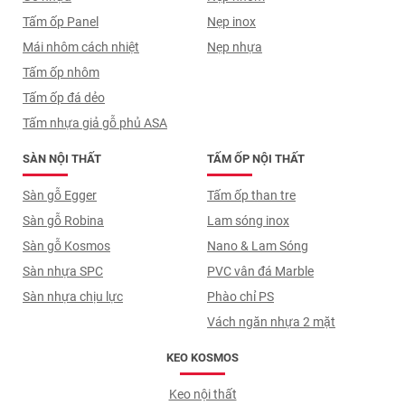
Tấm ốp Panel
Nẹp inox
Mái nhôm cách nhiệt
Nẹp nhựa
Tấm ốp nhôm
Tấm ốp đá dẻo
Tấm nhựa giả gỗ phủ ASA
SÀN NỘI THẤT
TẤM ỐP NỘI THẤT
Sàn gỗ Egger
Tấm ốp than tre
Sàn gỗ Robina
Lam sóng inox
Sàn gỗ Kosmos
Nano & Lam Sóng
Sàn nhựa SPC
PVC vân đá Marble
Sàn nhựa chịu lực
Phào chỉ PS
Vách ngăn nhựa 2 mặt
KEO KOSMOS
Keo nội thất