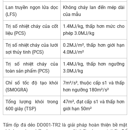
Lan truyền ngọn lửa dọc
Không cháy lan đến mép dài
(LFS)
của mẫu
Trị số nhiệt cháy của cốt
1.4MJ/kg, thấp hơn mức cho
liệu (PCS)
phép 3.0MJ/kg
Trị số nhiệt cháy của lưới
0.2MJ/m², thấp hơn giới hạn
sợi thủy tinh (PCS)
4.0MJ/m²
Trị số nhiệt cháy của
1.4MJ/kg, thấp hơn ngưỡng
toàn sản phẩm (PCS)
3.0MJ/kg
Chỉ số tốc độ tạo khói
7m²/s², thuộc cấp s1 và thấp
(SMOGRA)
hơn ngưỡng 180m²/s²
Tổng lượng khói trong
47m², đạt cấp s1 và thấp hơn
600 giây (TSP)
giới hạn 50m²
Tấm ốp đá dẻo DD001-TR2 là giải pháp hoàn thiện bề mặt