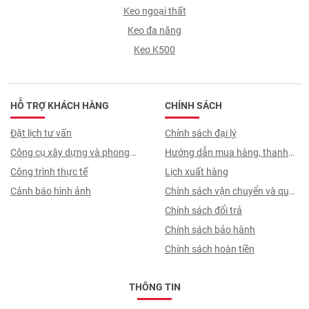
Keo ngoại thất
Keo đa năng
Keo K500
HỖ TRỢ KHÁCH HÀNG
CHÍNH SÁCH
Đặt lịch tư vấn
Chính sách đại lý
Công cụ xây dựng và phong
Hướng dẫn mua hàng, thanh
thuỷ
Công trình thực tế
toán, quy trình ký hợp đồng
Lịch xuất hàng
Cảnh báo hình ảnh
Chính sách vận chuyển và quy
trình giao nhận
Chính sách đổi trả
Chính sách bảo hành
Chính sách hoàn tiền
THÔNG TIN