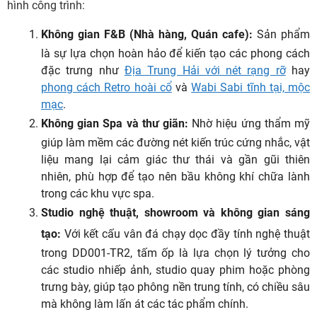
hình công trình:
Không gian F&B (Nhà hàng, Quán cafe):
Sản phẩm
là sự lựa chọn hoàn hảo để kiến tạo các phong cách
đặc trưng như
Địa Trung Hải với nét rạng rỡ
hay
phong cách Retro hoài cổ
và
Wabi Sabi tĩnh tại, mộc
mạc
.
Không gian Spa và thư giãn:
Nhờ hiệu ứng thẩm mỹ
giúp làm mềm các đường nét kiến trúc cứng nhắc, vật
liệu mang lại cảm giác thư thái và gần gũi thiên
nhiên, phù hợp để tạo nên bầu không khí chữa lành
trong các khu vực spa.
Studio nghệ thuật, showroom và không gian sáng
tạo:
Với kết cấu vân đá chạy dọc đầy tính nghệ thuật
trong DD001-TR2, tấm ốp là lựa chọn lý tưởng cho
các studio nhiếp ảnh, studio quay phim hoặc phòng
trưng bày, giúp tạo phông nền trung tính, có chiều sâu
mà không làm lấn át các tác phẩm chính.