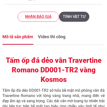
NHẬN BÁO GIÁ
TÍNH VẬT TƯ
Mô tả sản phẩm
Video thi công
Tấm ốp đá dẻo vân Travertine
Romano DD001-TR2 vàng
Kosmos
Tấm ốp đá dẻo DD001-TR2 sở hữu bề mặt mô phỏng vân đá
Travertine Romano với tông vàng trang nhã, mang đến vẻ
đẹp ấm áp và sang trọng. Các dải vân mờ loang tự nhiên trải
dài liên tục trên bề mặt tạo hiệu ứng chiều sâu tinh tế như