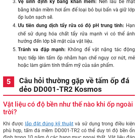
Vệ sinh định kỳ bằng khăn mềm:
Nên lau bề mặt
bằng khăn mềm hơi ẩm để loại bỏ bụi bẩn và giữ lớp
ốp luôn sạch sẽ.
Ưu tiên dung dịch tẩy rửa có độ pH trung tính:
Hạn
chế sử dụng hóa chất tẩy rửa mạnh vì có thể ảnh
hưởng đến lớp bề mặt của vật liệu.
Tránh va đập mạnh:
Không để vật nặng tác động
trực tiếp lên tấm ốp nhằm hạn chế nguy cơ nứt, mẻ
hoặc làm giảm tính thẩm mỹ của sản phẩm.
Câu hỏi thường gặp về tấm ốp đá
dẻo DD001-TR2 Kosmos
Vật liệu có độ bền như thế nào khi ốp ngoài
trời?
Khi được
lắp đặt đúng kỹ thuật
và sử dụng trong điều kiện
phù hợp, tấm đá mềm DD001-TR2 có thể duy trì độ bền ổn
định trong 10 năm ở các hạng mục ngoại thất. Vật liệu đáp