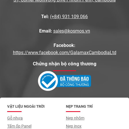
Tel:
(+84) 931 109 066
Email:
sales@kosmos.vn
Facebook:
https://www.facebook.com/GalamaxCambodiaLtd
Chứng nhận bộ công thương
VẬT LIỆU NGOÀI TRỜI
NẸP TRANG TRÍ
Gỗ nhựa
Nẹp nhôm
Tấm ốp Panel
Nẹp inox