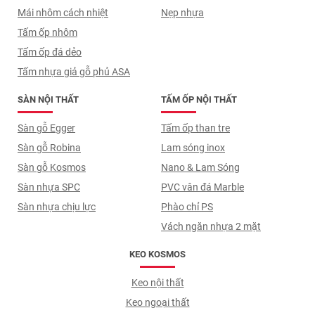
Mái nhôm cách nhiệt
Nẹp nhựa
Tấm ốp nhôm
Tấm ốp đá dẻo
Tấm nhựa giả gỗ phủ ASA
SÀN NỘI THẤT
TẤM ỐP NỘI THẤT
Sàn gỗ Egger
Tấm ốp than tre
Sàn gỗ Robina
Lam sóng inox
Sàn gỗ Kosmos
Nano & Lam Sóng
Sàn nhựa SPC
PVC vân đá Marble
Sàn nhựa chịu lực
Phào chỉ PS
Vách ngăn nhựa 2 mặt
KEO KOSMOS
Keo nội thất
Keo ngoại thất