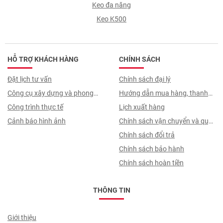
Keo đa năng
Keo K500
HỖ TRỢ KHÁCH HÀNG
CHÍNH SÁCH
Đặt lịch tư vấn
Chính sách đại lý
Công cụ xây dựng và phong
Hướng dẫn mua hàng, thanh
thuỷ
Công trình thực tế
toán, quy trình ký hợp đồng
Lịch xuất hàng
Cảnh báo hình ảnh
Chính sách vận chuyển và quy
trình giao nhận
Chính sách đổi trả
Chính sách bảo hành
Chính sách hoàn tiền
THÔNG TIN
Giới thiệu