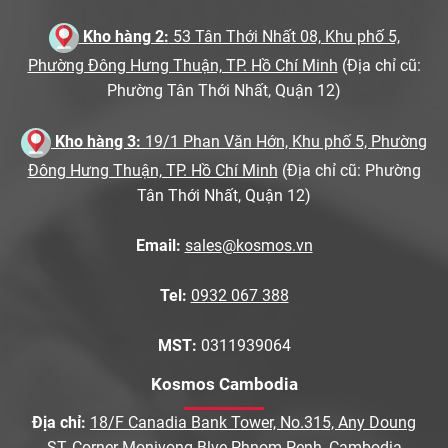
Kho hàng 2:
53 Tân Thới Nhất 08, Khu phố 5,
Phường Đông Hưng Thuận, TP. Hồ Chí Minh
(Địa chỉ cũ:
Phường Tân Thới Nhất, Quận 12)
Kho hàng 3:
19/1 Phan Văn Hớn, Khu phố 5, Phường
Đông Hưng Thuận, TP. Hồ Chí Minh
(Địa chỉ cũ: Phường
Tân Thới Nhất, Quận 12)
Email:
sales@kosmos.vn
Tel:
0932 067 388
MST:
0311939064
Kosmos Cambodia
Địa chỉ:
18/F Canadia Bank Tower, No.315, Any Doung
ST, Corner Monivong Blve Phnom Penh, Cambodia