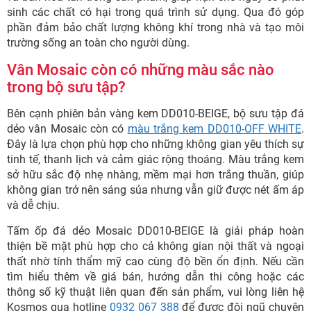
sinh các chất có hại trong quá trình sử dụng. Qua đó góp
phần đảm bảo chất lượng không khí trong nhà và tạo môi
trường sống an toàn cho người dùng.
Vân Mosaic còn có những màu sắc nào
trong bộ sưu tập?
Bên cạnh phiên bản vàng kem DD010-BEIGE, bộ sưu tập đá
dẻo vân Mosaic còn có
màu trắng kem DD010-OFF WHITE
.
Đây là lựa chọn phù hợp cho những không gian yêu thích sự
tinh tế, thanh lịch và cảm giác rộng thoáng. Màu trắng kem
sở hữu sắc độ nhẹ nhàng, mềm mại hơn trắng thuần, giúp
không gian trở nên sáng sủa nhưng vẫn giữ được nét ấm áp
và dễ chịu.
Tấm ốp đá dẻo Mosaic DD010-BEIGE là giải pháp hoàn
thiện bề mặt phù hợp cho cả không gian nội thất và ngoại
thất nhờ tính thẩm mỹ cao cùng độ bền ổn định. Nếu cần
tìm hiểu thêm về giá bán, hướng dẫn thi công hoặc các
thông số kỹ thuật liên quan đến sản phẩm, vui lòng liên hệ
Kosmos qua hotline
0932 067 388
để được đội ngũ chuyên