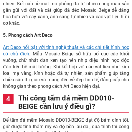
nhiên. Kết cấu bề mặt mô phỏng đá tự nhiên cùng màu sắc
gần gũi với đất và cát giúp đá dẻo Mosaic Beige dễ dàng
hòa hợp với cây xanh, ánh sáng tự nhiên và các vật liệu hữu
cơ khác.
5. Phong cách Art Deco
Art Deco nổi bật với tính nghệ thuật và các chi tiết hình học
có chủ đích
. Mẫu Mosaic Beige sở hữu bố cục các khối
vuông, chữ nhật đan xen tạo nên nhịp điệu hình học độc
đáo trên bề mặt tường. Khi kết hợp với các vật liệu như kim
loại mạ vàng, kính hoặc đá tự nhiên, sản phẩm giúp tăng
chiều sâu thị giác và mang đến vẻ đẹp tinh tế, đẳng cấp cho
không gian theo phong cách Art Deco hiện đại.
Thi công tấm đá mềm DD010-
BEIGE cần lưu ý điều gì?
Để tấm đá mềm Mosaic DD010-BEIGE đạt độ bám dính tốt,
giữ được tính thẩm mỹ và độ bền lâu dài, quá trình thi công