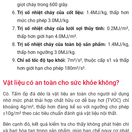
giọt cháy trong 600 giây.
Trị số nhiệt cháy của cốt liệu:
1.4MJ/kg, thấp hơn
mức cho phép 3.0MJ/kg.
Trị số nhiệt cháy của lưới sợi thủy tinh:
0.2MJ/m²,
thấp hơn giới hạn 4.0MJ/m².
Trị số nhiệt cháy của toàn bộ sản phẩm:
1.4MJ/kg,
thấp hơn ngưỡng 3.0MJ/kg.
Chỉ số tốc độ tạo khói:
7m²/s², thuộc cấp s1 và thấp
hơn giới hạn cho phép 180m²/s².
Vật liệu có an toàn cho sức khỏe không?
Có. Tấm ốp đá dẻo là vật liệu an toàn cho người sử dụng
nhờ mức phát thải hợp chất hữu cơ dễ bay hơi (TVOC) chỉ
khoảng 4g/m², thấp hơn đáng kể so với ngưỡng cho phép
≤10g/m² theo các tiêu chuẩn đánh giá vật liệu nội thất.
Bên cạnh đó, kết quả kiểm tra cho thấy không phát hiện chì
và bari hòa tan trong sản phẩm, giúp hạn chế nguy cơ phát