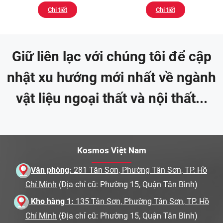
Chi tiết
Chi tiết
Giữ liên lạc với chúng tôi để cập
nhật xu hướng mới nhất về ngành
vật liệu ngoại thất và nội thất...
Kosmos Việt Nam
Văn phòng:
281 Tân Sơn, Phường Tân Sơn, TP. Hồ
Chí Minh
(Địa chỉ cũ: Phường 15, Quận Tân Bình)
Kho hàng 1:
135 Tân Sơn, Phường Tân Sơn, TP. Hồ
Chí Minh
(Địa chỉ cũ: Phường 15, Quận Tân Bình)