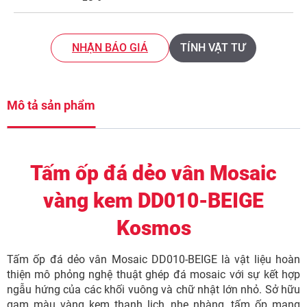
NHẬN BÁO GIÁ
TÍNH VẬT TƯ
Mô tả sản phẩm
Tấm ốp đá dẻo vân Mosaic
vàng kem DD010-BEIGE
Kosmos
Tấm ốp đá dẻo vân Mosaic DD010-BEIGE là vật liệu hoàn
thiện mô phỏng nghệ thuật ghép đá mosaic với sự kết hợp
ngẫu hứng của các khối vuông và chữ nhật lớn nhỏ. Sở hữu
gam màu vàng kem thanh lịch, nhẹ nhàng, tấm ốp mang