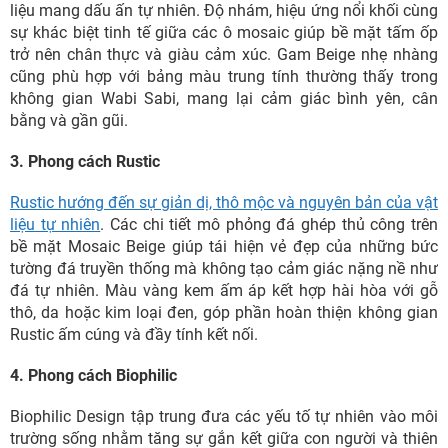
liệu mang dấu ấn tự nhiên. Độ nhám, hiệu ứng nổi khối cùng
sự khác biệt tinh tế giữa các ô mosaic giúp bề mặt tấm ốp
trở nên chân thực và giàu cảm xúc. Gam Beige nhẹ nhàng
cũng phù hợp với bảng màu trung tính thường thấy trong
không gian Wabi Sabi, mang lại cảm giác bình yên, cân
bằng và gần gũi.
3. Phong cách Rustic
Rustic hướng đến sự giản dị, thô mộc và nguyên bản của vật
liệu tự nhiên
. Các chi tiết mô phỏng đá ghép thủ công trên
bề mặt Mosaic Beige giúp tái hiện vẻ đẹp của những bức
tường đá truyền thống mà không tạo cảm giác nặng nề như
đá tự nhiên. Màu vàng kem ấm áp kết hợp hài hòa với gỗ
thô, da hoặc kim loại đen, góp phần hoàn thiện không gian
Rustic ấm cúng và đầy tính kết nối.
4. Phong cách Biophilic
Biophilic Design tập trung đưa các yếu tố tự nhiên vào môi
trường sống nhằm tăng sự gắn kết giữa con người và thiên