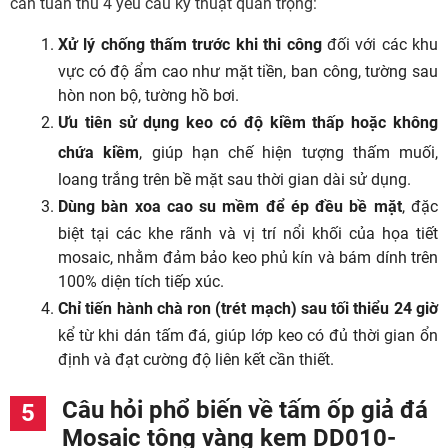
cần tuân thủ 4 yêu cầu kỹ thuật quan trọng:
Xử lý chống thấm trước khi thi công
đối với các khu
vực có độ ẩm cao như mặt tiền, ban công, tường sau
hòn non bộ, tường hồ bơi.
Ưu tiên sử dụng keo có độ kiềm thấp hoặc không
chứa kiềm
, giúp hạn chế hiện tượng thấm muối,
loang trắng trên bề mặt sau thời gian dài sử dụng.
Dùng bàn xoa cao su mềm để ép đều bề mặt
, đặc
biệt tại các khe rãnh và vị trí nổi khối của họa tiết
mosaic, nhằm đảm bảo keo phủ kín và bám dính trên
100% diện tích tiếp xúc.
Chỉ tiến hành chà ron (trét mạch) sau tối thiểu 24 giờ
kể từ khi dán tấm đá, giúp lớp keo có đủ thời gian ổn
định và đạt cường độ liên kết cần thiết.
Câu hỏi phổ biến về tấm ốp giả đá
Mosaic tông vàng kem DD010-