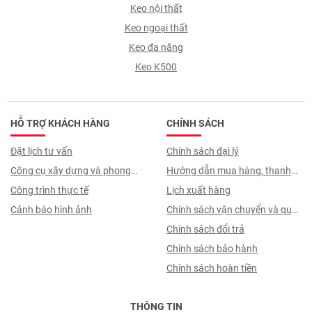
Keo nội thất
Keo ngoại thất
Keo đa năng
Keo K500
HỖ TRỢ KHÁCH HÀNG
CHÍNH SÁCH
Đặt lịch tư vấn
Chính sách đại lý
Công cụ xây dựng và phong
Hướng dẫn mua hàng, thanh
thuỷ
Công trình thực tế
toán, quy trình ký hợp đồng
Lịch xuất hàng
Cảnh báo hình ảnh
Chính sách vận chuyển và quy
trình giao nhận
Chính sách đổi trả
Chính sách bảo hành
Chính sách hoàn tiền
THÔNG TIN