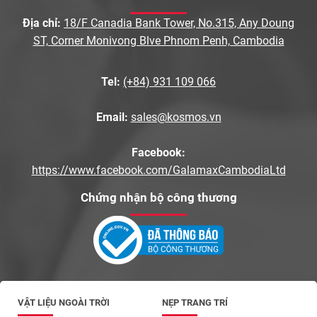
Địa chỉ:
18/F Canadia Bank Tower, No.315, Any Doung
ST, Corner Monivong Blve Phnom Penh, Cambodia
Tel:
(+84) 931 109 066
Email:
sales@kosmos.vn
Facebook:
https://www.facebook.com/GalamaxCambodiaLtd
Chứng nhận bộ công thương
VẬT LIỆU NGOÀI TRỜI
NẸP TRANG TRÍ