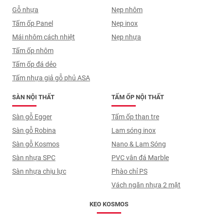
Gỗ nhựa
Nẹp nhôm
Tấm ốp Panel
Nẹp inox
Mái nhôm cách nhiệt
Nẹp nhựa
Tấm ốp nhôm
Tấm ốp đá dẻo
Tấm nhựa giả gỗ phủ ASA
SÀN NỘI THẤT
TẤM ỐP NỘI THẤT
Sàn gỗ Egger
Tấm ốp than tre
Sàn gỗ Robina
Lam sóng inox
Sàn gỗ Kosmos
Nano & Lam Sóng
Sàn nhựa SPC
PVC vân đá Marble
Sàn nhựa chịu lực
Phào chỉ PS
Vách ngăn nhựa 2 mặt
KEO KOSMOS