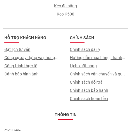
Keo đa năng
Keo K500
HỖ TRỢ KHÁCH HÀNG
CHÍNH SÁCH
Đặt lịch tư vấn
Chính sách đại lý
Công cụ xây dựng và phong
Hướng dẫn mua hàng, thanh
thuỷ
Công trình thực tế
toán, quy trình ký hợp đồng
Lịch xuất hàng
Cảnh báo hình ảnh
Chính sách vận chuyển và quy
trình giao nhận
Chính sách đổi trả
Chính sách bảo hành
Chính sách hoàn tiền
THÔNG TIN
Giới thiệu