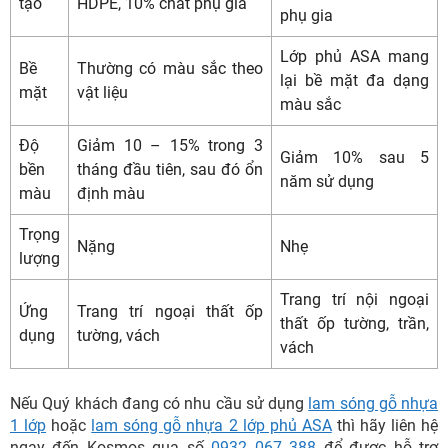
tạo
HDPE, 10% chất phụ gia
phụ gia
Lớp phủ ASA mang
Bề
Thường có màu sắc theo
lại bề mặt đa dạng
mặt
vật liệu
màu sắc
Độ
Giảm 10 – 15% trong 3
Giảm 10% sau 5
bền
tháng đầu tiên, sau đó ổn
năm sử dụng
màu
định màu
Trọng
Nặng
Nhẹ
lượng
Trang trí nội ngoại
Ứng
Trang trí ngoại thất ốp
thất ốp tường, trần,
dụng
tường, vách
vách
Nếu Quý khách đang có nhu cầu sử dụng
lam sóng gỗ nhựa
1 lớp
hoặc
lam sóng gỗ nhựa 2 lớp phủ ASA
thì hãy liên hệ
ngay đến Kosmos qua số
0932 067 388
để được hỗ trợ