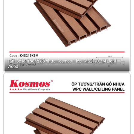
Tấm ốp lam sóng gỗ nhựa Kosmos 1 lớp K4S219X3M Light
Wood