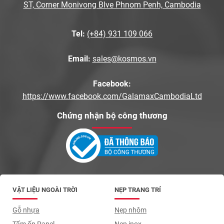
ST, Corner Monivong Blve Phnom Penh, Cambodia
Tel:
(+84) 931 109 066
Email:
sales@kosmos.vn
Facebook:
https://www.facebook.com/GalamaxCambodiaLtd
Chứng nhận bộ công thương
VẬT LIỆU NGOÀI TRỜI
NẸP TRANG TRÍ
Gỗ nhựa
Nẹp nhôm
Tấm ốp Panel
Nẹp inox