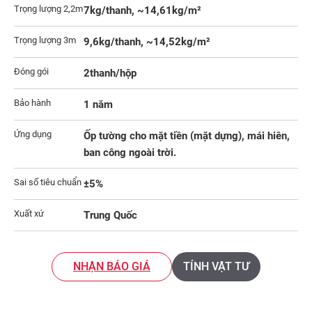
Trọng lượng 2,2m
7kg/thanh, ~14,61kg/m²
Trọng lượng 3m
9,6kg/thanh, ~14,52kg/m²
Đóng gói
2thanh/hộp
Bảo hành
1 năm
Ứng dụng
Ốp tường cho mặt tiền (mặt dựng), mái hiên,
ban công ngoài trời.
Sai số tiêu chuẩn
±5%
Xuất xứ
Trung Quốc
NHẬN BÁO GIÁ
TÍNH VẬT TƯ