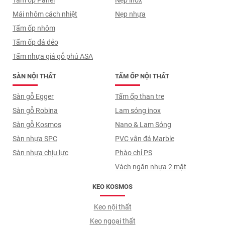
Mái nhôm cách nhiệt
Nẹp nhựa
Tấm ốp nhôm
Tấm ốp đá dẻo
Tấm nhựa giả gỗ phủ ASA
SÀN NỘI THẤT
TẤM ỐP NỘI THẤT
Sàn gỗ Egger
Tấm ốp than tre
Sàn gỗ Robina
Lam sóng inox
Sàn gỗ Kosmos
Nano & Lam Sóng
Sàn nhựa SPC
PVC vân đá Marble
Sàn nhựa chịu lực
Phào chỉ PS
Vách ngăn nhựa 2 mặt
KEO KOSMOS
Keo nội thất
Keo ngoại thất