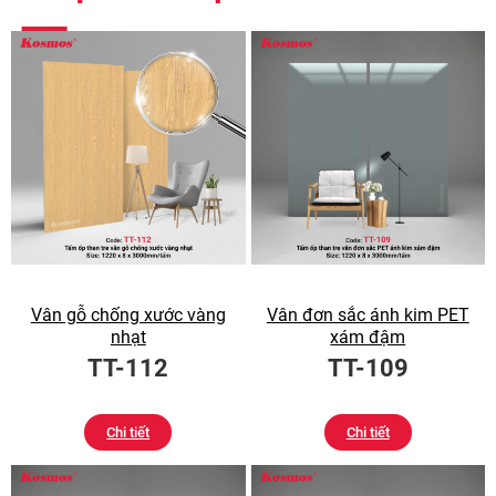
Vân gỗ chống xước vàng
Vân đơn sắc ánh kim PET
nhạt
xám đậm
TT-112
TT-109
Chi tiết
Chi tiết