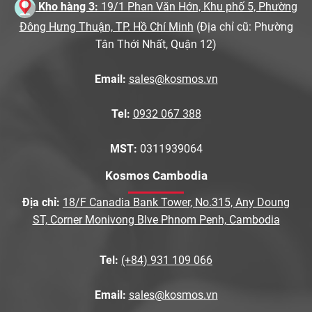
Kho hàng 3:
19/1 Phan Văn Hớn, Khu phố 5, Phường
Đông Hưng Thuận, TP. Hồ Chí Minh
(Địa chỉ cũ: Phường
Tân Thới Nhất, Quận 12)
Email:
sales@kosmos.vn
Tel:
0932 067 388
MST:
0311939064
Kosmos Cambodia
Địa chỉ:
18/F Canadia Bank Tower, No.315, Any Doung
ST, Corner Monivong Blve Phnom Penh, Cambodia
Tel:
(+84) 931 109 066
Email:
sales@kosmos.vn