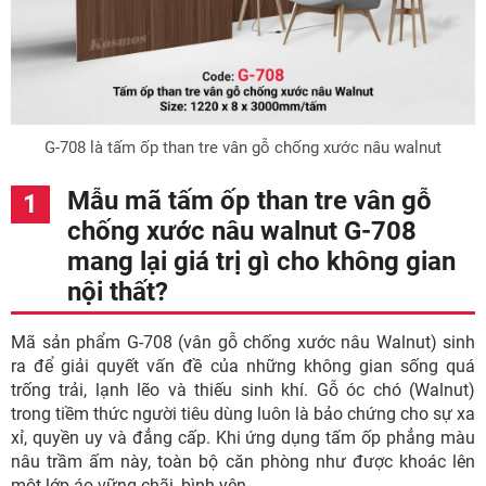
G-708 là tấm ốp than tre vân gỗ chống xước nâu walnut
Mẫu mã tấm ốp than tre vân gỗ
chống xước nâu walnut G-708
mang lại giá trị gì cho không gian
nội thất?
Mã sản phẩm G-708 (vân gỗ chống xước nâu Walnut) sinh
ra để giải quyết vấn đề của những không gian sống quá
trống trải, lạnh lẽo và thiếu sinh khí. Gỗ óc chó (Walnut)
trong tiềm thức người tiêu dùng luôn là bảo chứng cho sự xa
xỉ, quyền uy và đẳng cấp. Khi ứng dụng tấm ốp phẳng màu
nâu trầm ấm này, toàn bộ căn phòng như được khoác lên
một lớp áo vững chãi, bình yên.