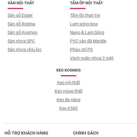
SÀN NỘI THẤT
TẤM ỐP NỘI THẤT
Sàn gỗ Egger
Tấm ốp than tre
Sàn gỗ Robina
Lam sóng inox
Sàn gỗ Kosmos
Nano & Lam Sóng
Sàn nhựa SPC
PVC vân đá Marble
Sàn nhựa chịu lực
Phào chỉ PS
Vách ngăn nhựa 2 mặt
KEO KOSMOS
Keo nội thất
Keo ngoại thất
Keo đa năng
Keo K500
HỖ TRỢ KHÁCH HÀNG
CHÍNH SÁCH