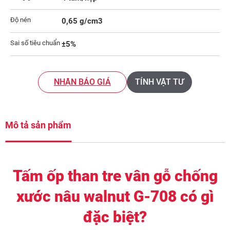
Độ nén
0,65 g/cm3
Sai số tiêu chuẩn
±5%
NHẬN BÁO GIÁ
TÍNH VẬT TƯ
Mô tả sản phẩm
Tấm ốp than tre vân gỗ chống
xước nâu walnut G-708 có gì
đặc biệt?