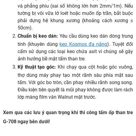
và phẳng phiu (sai số không lớn hơn 2mm/1m). Nếu
tường bị vôi vữa lở loét hoặc muốn ốp trần, bắt buộc
phải dựng hệ khung xương (khoảng cách xương ≤
50cm).
Chuẩn bị keo dán:
Yêu cầu dùng keo dán dòng trung
tính (khuyên dùng
keo Kosmos đa năng
). Tuyệt đối
cấm sử dụng các loại keo chứa axit vì chúng sẽ gây
ảnh hưởng bề mặt tấm than tre.
Kỹ thuật tạo góc:
Khi chạy qua cột hoặc góc vuông,
thợ dùng máy phay tạo một rãnh sâu phía mặt sau
tấm. Với góc bo tròn, cần phay nhiều rãnh song song.
Điều kiện tiên quyết là mũi phay không được làm rách
lớp màng film vân Walnut mặt trước.
Xem qua các lưu ý quan trọng khi thi công tấm ốp than tre
G-708 ngay bên dưới!