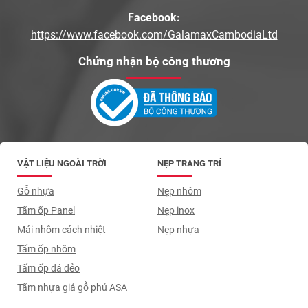
Facebook:
https://www.facebook.com/GalamaxCambodiaLtd
Chứng nhận bộ công thương
VẬT LIỆU NGOÀI TRỜI
NẸP TRANG TRÍ
Gỗ nhựa
Nẹp nhôm
Tấm ốp Panel
Nẹp inox
Mái nhôm cách nhiệt
Nẹp nhựa
Tấm ốp nhôm
Tấm ốp đá dẻo
Tấm nhựa giả gỗ phủ ASA