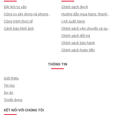
Đặt lịch tư vấn
Chính sách đại lý
Công cụ xây dựng và phong
Hướng dẫn mua hàng, thanh
thuỷ
Công trình thực tế
toán, quy trình ký hợp đồng
Lịch xuất hàng
Cảnh báo hình ảnh
Chính sách vận chuyển và quy
trình giao nhận
Chính sách đổi trả
Chính sách bảo hành
Chính sách hoàn tiền
THÔNG TIN
Giới thiệu
Tin tức
Dự án
Tuyển dụng
KẾT NỐI VỚI CHÚNG TÔI