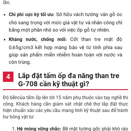
lần.
Sở hữu vách tường vân gỗ óc
Chi phí cực kỳ tối ưu:
chó sang trọng với mức giá vật tư và nhân công chỉ
bằng một phần nhỏ so với việc ốp gỗ tự nhiên.
Cốt than tre mật độ
Kháng nước, chống mối:
0,65g/cm3 kết hợp màng bảo vệ từ tính phía sau
giúp sản phẩm miễn nhiễm hoàn toàn với nước và
côn trùng.
Lắp đặt tấm ốp đa năng than tre
G-708 cần kỹ thuật gì?
Độ bềncủa tấm ốp lên tới 15 năm phụ thuộc vào tay nghề thi
công. Khách hàng cần giám sát chặt chẽ thợ lắp đặt thực
hiện chuẩn xác các yêu cầu mang tính kỹ thuật sau để tránh
hư hỏng vật tư:
Hệ móng vững chắc:
Bề mặt tường gốc phải khô ráo