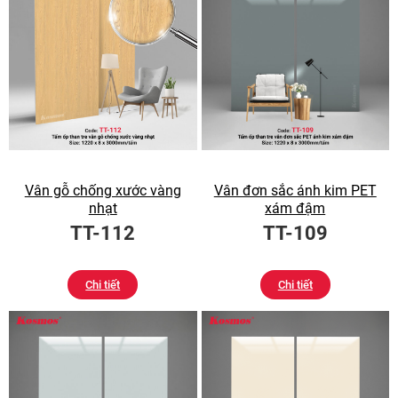
Vân gỗ chống xước vàng
Vân đơn sắc ánh kim PET
nhạt
xám đậm
TT-112
TT-109
Chi tiết
Chi tiết