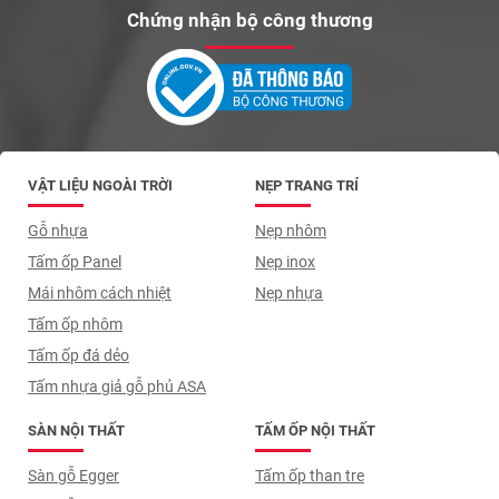
Chứng nhận bộ công thương
VẬT LIỆU NGOÀI TRỜI
NẸP TRANG TRÍ
Gỗ nhựa
Nẹp nhôm
Tấm ốp Panel
Nẹp inox
Mái nhôm cách nhiệt
Nẹp nhựa
Tấm ốp nhôm
Tấm ốp đá dẻo
Tấm nhựa giả gỗ phủ ASA
SÀN NỘI THẤT
TẤM ỐP NỘI THẤT
Sàn gỗ Egger
Tấm ốp than tre