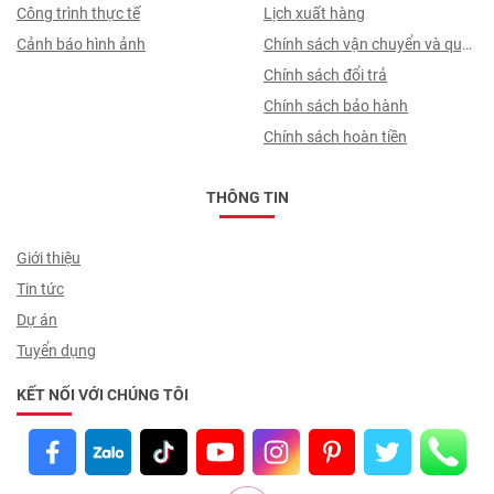
thuỷ
Công trình thực tế
toán, quy trình ký hợp đồng
Lịch xuất hàng
Cảnh báo hình ảnh
Chính sách vận chuyển và quy
trình giao nhận
Chính sách đổi trả
Chính sách bảo hành
Chính sách hoàn tiền
THÔNG TIN
Giới thiệu
Tin tức
Dự án
Tuyển dụng
KẾT NỐI VỚI CHÚNG TÔI