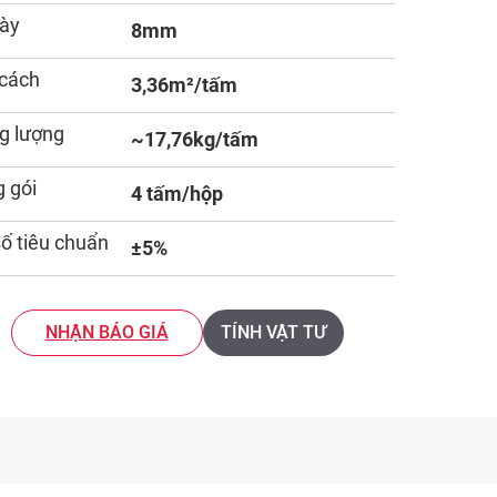
ày
8mm
cách
3,36m²/tấm
g lượng
~17,76kg/tấm
 gói
4 tấm/hộp
số tiêu chuẩn
±5%
NHẬN BÁO GIÁ
TÍNH VẬT TƯ