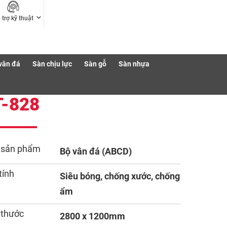
 trợ kỹ thuật
vân đá
Sàn chịu lực
Sàn gỗ
Sàn nhựa
T-828
 sản phẩm
Bộ vân đá (ABCD)
tính
Siêu bóng, chống xước, chống
ẩm
 thước
2800 x 1200mm