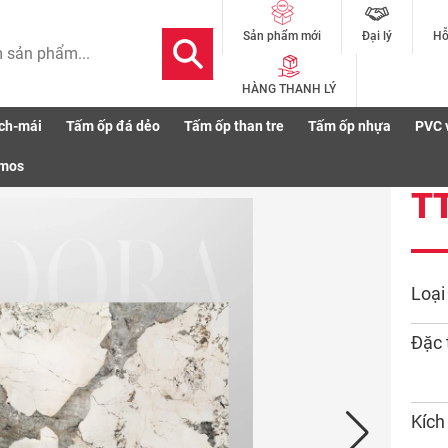
Đại lý
Hỗ
Sản phẩm mới
HÀNG THANH LÝ
ch-mái
Tấm ốp đá dẻo
Tấm ốp than tre
Tấm ốp nhựa
PVC 
smos
T
Loại
Đặc 
Kích