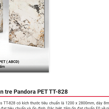
an tre Pandora PET TT-828
os TT-828 có kích thước tiêu chuẩn là 1200 x 2800mm, dày 8
 đạt tiêu chuẩn và ổn định. Đặc biệt, tấm ốp đạt chuẩn E0 về