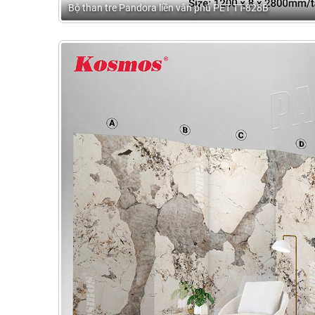
Bộ than tre Pandora liền vân phủ PET TT-828B