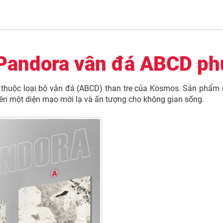
 Pandora vân đá ABCD p
huộc loại bộ vân đá (ABCD) than tre của Kosmos. Sản phẩm nà
o nên một diện mạo mới lạ và ấn tượng cho không gian sống.