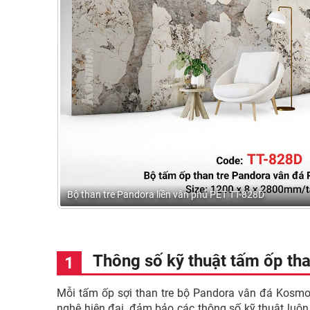
Bộ than tre Pandora liền vân phủ PET TT-828D
Thông số kỹ thuật tấm ốp th
Mỗi tấm ốp sợi than tre bộ Pandora vân đá Kosm
nghệ hiện đại, đảm bảo các thông số kỹ thuật luôn