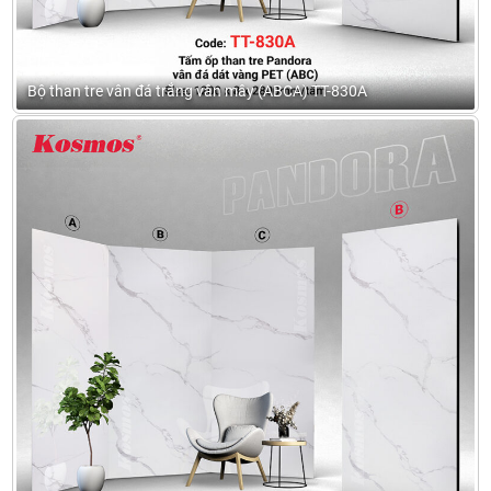
Bộ than tre vân đá trắng vân mây (ABCA) TT-830A