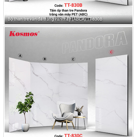
Bộ than tre vân đá trắng vân mây (ABCA) TT-830B