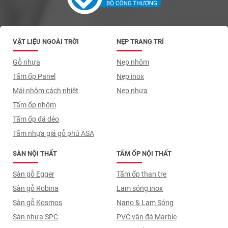
VẬT LIỆU NGOÀI TRỜI
NẸP TRANG TRÍ
Gỗ nhựa
Nẹp nhôm
Tấm ốp Panel
Nẹp inox
Mái nhôm cách nhiệt
Nẹp nhựa
Tấm ốp nhôm
Tấm ốp đá dẻo
Tấm nhựa giả gỗ phủ ASA
SÀN NỘI THẤT
TẤM ỐP NỘI THẤT
Sàn gỗ Egger
Tấm ốp than tre
Sàn gỗ Robina
Lam sóng inox
Sàn gỗ Kosmos
Nano & Lam Sóng
Sàn nhựa SPC
PVC vân đá Marble