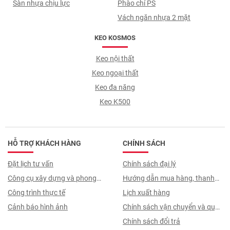
Sàn nhựa chịu lực
Phào chỉ PS
Vách ngăn nhựa 2 mặt
KEO KOSMOS
Keo nội thất
Keo ngoại thất
Keo đa năng
Keo K500
HỖ TRỢ KHÁCH HÀNG
CHÍNH SÁCH
Đặt lịch tư vấn
Chính sách đại lý
Công cụ xây dựng và phong
Hướng dẫn mua hàng, thanh
thuỷ
Công trình thực tế
toán, quy trình ký hợp đồng
Lịch xuất hàng
Cảnh báo hình ảnh
Chính sách vận chuyển và quy
trình giao nhận
Chính sách đổi trả