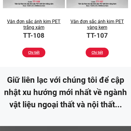
Vân đơn sắc ánh kim PET
Vân đơn sắc ánh kim PET
trắng xám
vàng kem
TT-108
TT-107
Chi tiết
Chi tiết
Giữ liên lạc với chúng tôi để cập
nhật xu hướng mới nhất về ngành
vật liệu ngoại thất và nội thất...