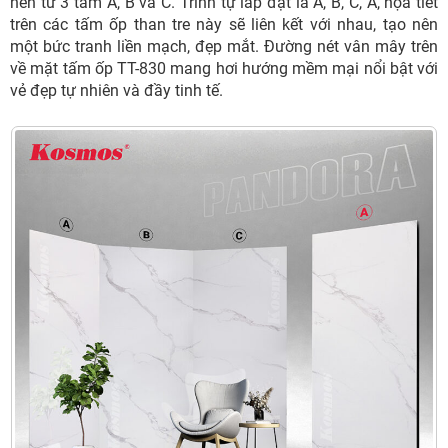
nên từ 3 tấm A, B và C. Trình tự lắp đặt là A, B, C, A, họa tiết
trên các tấm ốp than tre này sẽ liên kết với nhau, tạo nên
một bức tranh liền mạch, đẹp mắt. Đường nét vân mây trên
về mặt tấm ốp TT-830 mang hơi hướng mềm mại nổi bật với
vẻ đẹp tự nhiên và đầy tinh tế.