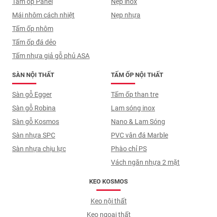
Tấm ốp Panel
Nẹp inox
Mái nhôm cách nhiệt
Nẹp nhựa
Tấm ốp nhôm
Tấm ốp đá dẻo
Tấm nhựa giả gỗ phủ ASA
SÀN NỘI THẤT
TẤM ỐP NỘI THẤT
Sàn gỗ Egger
Tấm ốp than tre
Sàn gỗ Robina
Lam sóng inox
Sàn gỗ Kosmos
Nano & Lam Sóng
Sàn nhựa SPC
PVC vân đá Marble
Sàn nhựa chịu lực
Phào chỉ PS
Vách ngăn nhựa 2 mặt
KEO KOSMOS
Keo nội thất
Keo ngoại thất