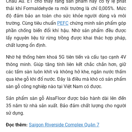
Châu Âu. E1 cho thấy rằng sản phẩm này có tỷ lệ phát
thải khí Formaldehyde ra môi trường là chỉ 0,005%. Mức
độ đảm bảo an toàn cho sức khỏe người dùng và môi
trường. Cùng tiêu chuẩn
PEFC
chứng minh sản phẩm góp
phần chống biến đổi khí hậu. Nhờ sản phẩm đều được
lấy nguyên liệu từ rừng trồng được khai thác hợp pháp,
chất lượng ổn định.
Nhờ hệ thống hèm khoá 5G tiên tiến và cấu tạo cạnh 4V
thông minh. Giúp tăng tính liên kết chắc chắn hơn, giữ
các tấm sàn luôn khít và không hở khe, ngăn nước thấm
qua khe gỗ khi đổ nước. Đây là điều mà khó có sản phẩm
sàn gỗ công nghiệp nào tại Việt Nam có được.
Sản phẩm sàn gỗ AlsaFloor được bảo hành dài lên đến
35 năm từ nhà sản xuất. Bảo đảm chất lượng cho người
sử dụng.
Đọc thêm:
Saigon Riverside Complex Quận 7