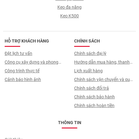
Keo đa năng
Keo K500
HỖ TRỢ KHÁCH HÀNG
CHÍNH SÁCH
Đặt lịch tư vấn
Chính sách đại lý
Công cụ xây dựng và phong
Hướng dẫn mua hàng, thanh
thuỷ
Công trình thực tế
toán, quy trình ký hợp đồng
Lịch xuất hàng
Cảnh báo hình ảnh
Chính sách vận chuyển và quy
trình giao nhận
Chính sách đổi trả
Chính sách bảo hành
Chính sách hoàn tiền
THÔNG TIN