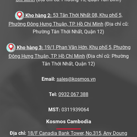
Kho hàng 2:
53 Tân Thới Nhất 08, Khu phố 5,
Phường Đông Hưng Thuận, TP. Hồ Chí Minh
(Địa chỉ cũ:
Phường Tân Thới Nhất, Quận 12)
Kho hàng 3:
19/1 Phan Văn Hớn, Khu phố 5, Phường
Đông Hưng Thuận, TP. Hồ Chí Minh
(Địa chỉ cũ: Phường
Tân Thới Nhất, Quận 12)
Email:
sales@kosmos.vn
Tel:
0932 067 388
MST:
0311939064
Kosmos Cambodia
Địa chỉ:
18/F Canadia Bank Tower, No.315, Any Doung