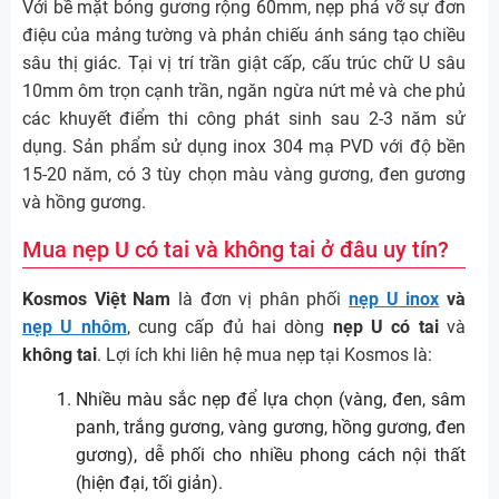
Với bề mặt bóng gương rộng 60mm, nẹp phá vỡ sự đơn
điệu của mảng tường và phản chiếu ánh sáng tạo chiều
sâu thị giác. Tại vị trí trần giật cấp, cấu trúc chữ U sâu
10mm ôm trọn cạnh trần, ngăn ngừa nứt mẻ và che phủ
các khuyết điểm thi công phát sinh sau 2-3 năm sử
dụng. Sản phẩm sử dụng inox 304 mạ PVD với độ bền
15-20 năm, có 3 tùy chọn màu vàng gương, đen gương
và hồng gương.
Mua nẹp U có tai và không tai ở đâu uy tín?
Kosmos Việt Nam
là đơn vị phân phối
nẹp U inox
và
nẹp U nhôm
, cung cấp đủ hai dòng
nẹp U có tai
và
không tai
. Lợi ích khi liên hệ mua nẹp tại Kosmos là:
Nhiều màu sắc nẹp để lựa chọn (vàng, đen, sâm
panh, trắng gương, vàng gương, hồng gương, đen
gương), dễ phối cho nhiều phong cách nội thất
(hiện đại, tối giản).