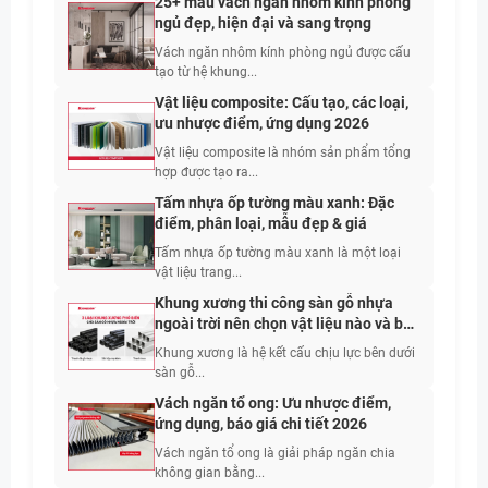
25+ mẫu vách ngăn nhôm kính phòng
ngủ đẹp, hiện đại và sang trọng
Vách ngăn nhôm kính phòng ngủ được cấu
tạo từ hệ khung...
Vật liệu composite: Cấu tạo, các loại,
ưu nhược điểm, ứng dụng 2026
Vật liệu composite là nhóm sản phẩm tổng
hợp được tạo ra...
Tấm nhựa ốp tường màu xanh: Đặc
điểm, phân loại, mẫu đẹp & giá
Tấm nhựa ốp tường màu xanh là một loại
vật liệu trang...
Khung xương thi công sàn gỗ nhựa
ngoài trời nên chọn vật liệu nào và bố
trí khoảng cách bao nhiêu?
Khung xương là hệ kết cấu chịu lực bên dưới
sàn gỗ...
Vách ngăn tổ ong: Ưu nhược điểm,
ứng dụng, báo giá chi tiết 2026
Vách ngăn tổ ong là giải pháp ngăn chia
không gian bằng...