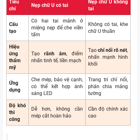
Tiêu
Nẹp chữ U không
Nẹp chữ U có tai
chí
tai
Có hai tai mảnh ở
Cấu
Không có tai, khe
miệng nẹp để che viền
tạo
chữ U thuần
tấm
Hiệu
Tạo
chỉ nổi rõ nét
,
ứng
Tạo
rãnh âm
, điểm
nhấn mạnh hình
thẩm
nhấn tinh tế, liền mạch
khối
mỹ
Che mép, bảo vệ cạnh,
Trang trí chỉ nổi,
Ứng
có thể kết hợp ánh
phân chia mảng
dụng
sáng LED
tường
Độ khó
Dễ hơn, không cần
Cần độ chính xác
thi
mép cắt hoàn hảo
cao
công