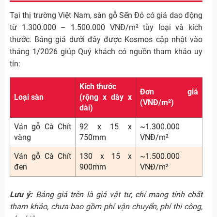
Tại thị trường Việt Nam, sàn gỗ Sến Đỏ có giá dao động
từ 1.300.000 – 1.500.000 VNĐ/m² tùy loại và kích
thước. Bảng giá dưới đây được Kosmos cập nhật vào
tháng 1/2026 giúp Quý khách có nguồn tham khảo uy
tín:
Kích thước
Đơn giá
Loại sàn
(rộng x dày x
(VNĐ/m²)
dài)
Ván gỗ Cà Chít
92 x 15 x
~1.300.000
vàng
750mm
VNĐ/m²
Ván gỗ Cà Chít
130 x 15 x
~1.500.000
đen
900mm
VNĐ/m²
Lưu ý:
Bảng giá trên là giá vật tư, chỉ mang tính chất
tham khảo, chưa bao gồm phí vận chuyển, phí thi công,