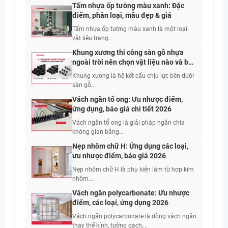
Tấm nhựa ốp tường màu xanh: Đặc
điểm, phân loại, mẫu đẹp & giá
Tấm nhựa ốp tường màu xanh là một loại
vật liệu trang...
Khung xương thi công sàn gỗ nhựa
ngoài trời nên chọn vật liệu nào và bố
trí khoảng cách bao nhiêu?
Khung xương là hệ kết cấu chịu lực bên dưới
sàn gỗ...
Vách ngăn tổ ong: Ưu nhược điểm,
ứng dụng, báo giá chi tiết 2026
Vách ngăn tổ ong là giải pháp ngăn chia
không gian bằng...
Nẹp nhôm chữ H: Ứng dụng các loại,
ưu nhược điểm, báo giá 2026
Nẹp nhôm chữ H là phụ kiện làm từ hợp kim
nhôm...
Vách ngăn polycarbonate: Ưu nhược
điểm, các loại, ứng dụng 2026
Vách ngăn polycarbonate là dòng vách ngăn
thay thế kính, tường gạch,...