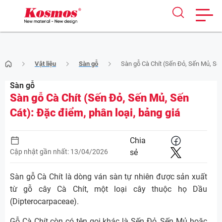
Skip
Vật liệu
Sàn gỗ
Sàn gỗ Cà Chít (Sến Đỏ, Sến Mủ, Sến
to
content
Sàn gỗ
Sàn gỗ Cà Chít (Sến Đỏ, Sến Mủ, Sến
Cát): Đặc điểm, phân loại, bảng giá
Chia
Cập nhật gần nhất: 13/04/2026
sẻ
Sàn gỗ Cà Chít là dòng ván sàn tự nhiên được sản xuất
từ gỗ cây Cà Chít, một loại cây thuộc họ Dầu
(Dipterocarpaceae).
Gỗ Cà Chít còn có tên gọi khác là Sến Đỏ, Sến Mủ hoặc