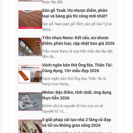
được lắp đặt...
Sàn gỗ Teak: Ưu nhược điểm, phân
loại và bảng giá thi công mới nhất?
Sàn gỗ Teak (sàn gỗ Tếch, sàn gỗ Giá Tỵ) là
dòng...
Trần nhựa Nano: Kết cấu, ưu nhược
điểm, phân loại, cập nhật báo giá 2026
Trần nhựa Nano là loại trần hiện đại lắp đặt
tấm ốp...
Vách ngăn bàn thờ Ông Địa, Thần Tài:
Công dụng, 10+ mẫu đẹp 2026
Vách ngăn bàn thờ Ông Địa, Thần Tài là
hạng mục trang...
Nhôm: Đặc điểm, tính chất, ứng dụng
thực tiễn 2026
Nhôm (Al) là nguyên tố hóa học có số
nguyên tử 13,...
5 giải pháp cải tạo nhà 2 tầng cũ đẹp
và tối ưu không gian sống 2026