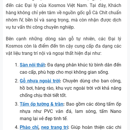
đến các Đại lý của Kosmos Việt Nam. Tại đây, Khách
hàng không chỉ yên tâm về nguồn gốc gỗ Cà Chít chuẩn
nhóm IV, bền bỉ và sang trọng, mà còn nhận được dịch
vụ tư vấn thi công chuyên nghiệp.
Bên cạnh những dòng sàn gỗ tự nhiên, các Đại lý
Kosmos còn là điểm đến tin cậy cung cấp đa dạng các
vật liệu trang trí nội và ngoại thất hiện đại như:
Sàn nội thất
:
Đa dạng phân khúc từ bình dân đến
cao cấp, phù hợp cho mọi không gian sống.
Gỗ nhựa ngoài trời
:
Chuyên dùng cho ban công,
hồ bơi, hàng rào, khu vực ngoài trời với khả năng
chống chịu thời tiết tốt.
Tấm ốp tường & trần
:
Bao gồm các dòng tấm ốp
nhựa như PVC vân đá, lam sóng, tấm Nano
mang lại vẻ đẹp tinh tế.
Phào chỉ
,
nẹp trang trí
:
Giúp hoàn thiện các chi