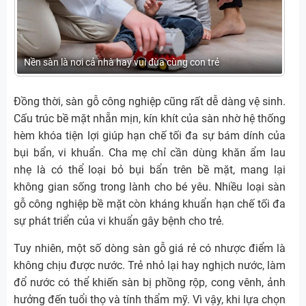
Nền sàn là nơi cả nhà hay vui đùa cùng con trẻ
Đồng thời, sàn gỗ công nghiệp cũng rất dễ dàng vệ sinh.
Cấu trúc bề mặt nhẵn mịn, kín khít của sàn nhờ hệ thống
hèm khóa tiện lợi giúp hạn chế tối đa sự bám dính của
bụi bẩn, vi khuẩn. Cha mẹ chỉ cần dùng khăn ẩm lau
nhẹ là có thể loại bỏ bụi bẩn trên bề mặt, mang lại
không gian sống trong lành cho bé yêu. Nhiều loại sàn
gỗ công nghiệp bề mặt còn kháng khuẩn hạn chế tối đa
sự phát triển của vi khuẩn gây bệnh cho trẻ.
Tuy nhiên, một số dòng sàn gỗ giá rẻ có nhược điểm là
không chịu được nước. Trẻ nhỏ lại hay nghịch nước, làm
đổ nước có thể khiến sàn bị phồng rộp, cong vênh, ảnh
hưởng đến tuổi thọ và tính thẩm mỹ. Vì vậy, khi lựa chọn