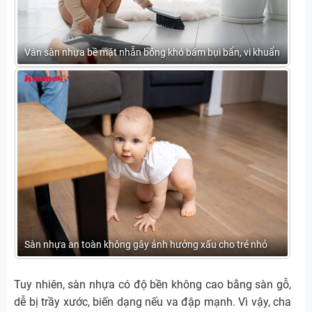
Ván sàn nhựa bề mặt nhẵn bóng khó bám bụi bẩn, vi khuẩn
Sàn nhựa an toàn không gây ảnh hưởng xấu cho trẻ nhỏ
Tuy nhiên, sàn nhựa có độ bền không cao bằng sàn gỗ,
dễ bị trầy xước, biến dạng nếu va đập mạnh. Vì vậy, cha