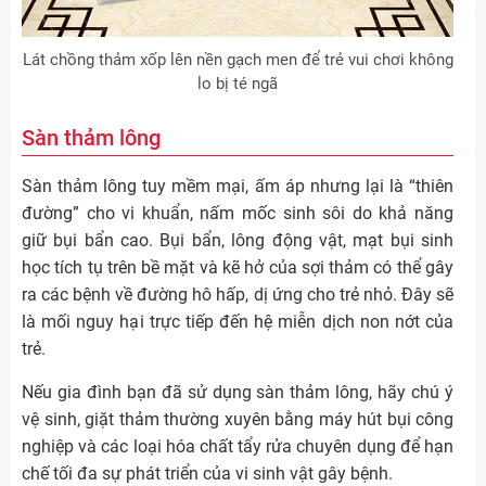
Lát chồng thảm xốp lên nền gạch men để trẻ vui chơi không
lo bị té ngã
Sàn thảm lông
Sàn thảm lông tuy mềm mại, ấm áp nhưng lại là “thiên
đường” cho vi khuẩn, nấm mốc sinh sôi do khả năng
giữ bụi bẩn cao. Bụi bẩn, lông động vật, mạt bụi sinh
học tích tụ trên bề mặt và kẽ hở của sợi thảm có thể gây
ra các bệnh về đường hô hấp, dị ứng cho trẻ nhỏ. Đây sẽ
là mối nguy hại trực tiếp đến hệ miễn dịch non nớt của
trẻ.
Nếu gia đình bạn đã sử dụng sàn thảm lông, hãy chú ý
vệ sinh, giặt thảm thường xuyên bằng máy hút bụi công
nghiệp và các loại hóa chất tẩy rửa chuyên dụng để hạn
chế tối đa sự phát triển của vi sinh vật gây bệnh.