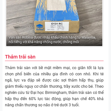
Ván sàn Robina được nhập khẩu chính hãng từ Malaysia,
nổi tiếng với khả năng chống nước, chống mối
Thảm trải sàn
Thảm trải sàn với bề mặt mềm mại, co giãn tốt là lựa
chọn phổ biến của nhiều gia đình có con nhỏ. Khi té
ngã, lực va đập sẽ được các sợi thảm hấp thụ, giúp
giảm thiểu nguy cơ chấn thương, trầy xước cho bé. Theo
nghiên cứu từ Đại học Birmingham, thảm trải sàn có thể
hấp thụ đến 60% lực tác động, giúp hạn chế 40% khả
năng chấn thương sọ não ở trẻ dưới 3 tuổi.