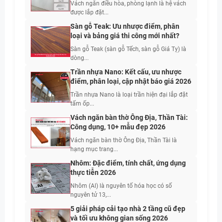
Vách ngăn điều hòa, phòng lạnh là hệ vách
được lắp đặt...
Sàn gỗ Teak: Ưu nhược điểm, phân
loại và bảng giá thi công mới nhất?
Sàn gỗ Teak (sàn gỗ Tếch, sàn gỗ Giá Tỵ) là
dòng...
Trần nhựa Nano: Kết cấu, ưu nhược
điểm, phân loại, cập nhật báo giá 2026
Trần nhựa Nano là loại trần hiện đại lắp đặt
tấm ốp...
Vách ngăn bàn thờ Ông Địa, Thần Tài:
Công dụng, 10+ mẫu đẹp 2026
Vách ngăn bàn thờ Ông Địa, Thần Tài là
hạng mục trang...
Nhôm: Đặc điểm, tính chất, ứng dụng
thực tiễn 2026
Nhôm (Al) là nguyên tố hóa học có số
nguyên tử 13,...
5 giải pháp cải tạo nhà 2 tầng cũ đẹp
và tối ưu không gian sống 2026