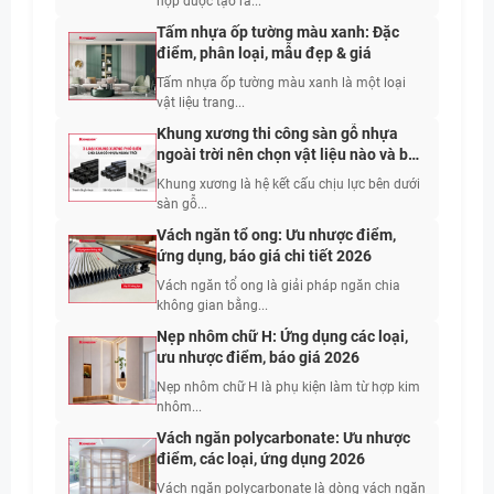
hợp được tạo ra...
Tấm nhựa ốp tường màu xanh: Đặc
điểm, phân loại, mẫu đẹp & giá
Tấm nhựa ốp tường màu xanh là một loại
vật liệu trang...
Khung xương thi công sàn gỗ nhựa
ngoài trời nên chọn vật liệu nào và bố
trí khoảng cách bao nhiêu?
Khung xương là hệ kết cấu chịu lực bên dưới
sàn gỗ...
Vách ngăn tổ ong: Ưu nhược điểm,
ứng dụng, báo giá chi tiết 2026
Vách ngăn tổ ong là giải pháp ngăn chia
không gian bằng...
Nẹp nhôm chữ H: Ứng dụng các loại,
ưu nhược điểm, báo giá 2026
Nẹp nhôm chữ H là phụ kiện làm từ hợp kim
nhôm...
Vách ngăn polycarbonate: Ưu nhược
điểm, các loại, ứng dụng 2026
Vách ngăn polycarbonate là dòng vách ngăn